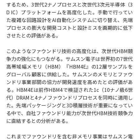
するため、3世代2ナノプロセスと次世代3次元半導体（3
D IC）プラットフォームを高度化した。手動で行ってい
た複雑な回路設計をAI自動化システムに切り替え、先端
プロセスの膨大な開発コストと設計ミスを画期的に低下
させたとの評価がある。
このようなファウンドリ技術の高度化は、次世代HBM競
争力の強化にもつながる。サムスン電子は世界初の7世代
高帯域幅メモリ（HBM）『HBM4E』の12層サンプルを
グローバル顧客に供給した。サムスンのメモリとファウ
ンドリ事業部間の協力が開発速度を高めたとの評価があ
る。HBM4Eは前作HBM4で検証された1c（10ナノ級6世
代）DRAMと4ナノファウンドリプロセスを同時に適用し
た。先端パッケージングと3D積層技術が重要になってい
る中で、自社ファウンドリ能力が次世代HBM技術競争力
に直結するとの分析がある。
これまでファウンドリを含む非メモリ事業はサムスン電