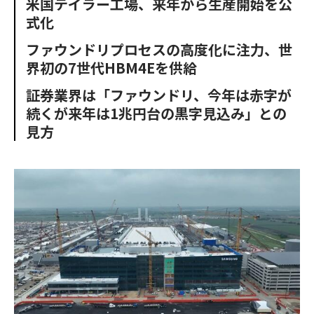
米国テイラー工場、来年から生産開始を公
o
e
u
n
式化
o
r
t
k
ファウンドリプロセスの高度化に注力、世
界初の7世代HBM4Eを供給
証券業界は「ファウンドリ、今年は赤字が
続くが来年は1兆円台の黒字見込み」との
見方