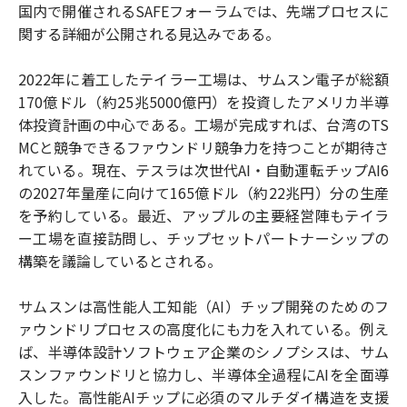
国内で開催されるSAFEフォーラムでは、先端プロセスに
関する詳細が公開される見込みである。
2022年に着工したテイラー工場は、サムスン電子が総額
170億ドル（約25兆5000億円）を投資したアメリカ半導
体投資計画の中心である。工場が完成すれば、台湾のTS
MCと競争できるファウンドリ競争力を持つことが期待さ
れている。現在、テスラは次世代AI・自動運転チップAI6
の2027年量産に向けて165億ドル（約22兆円）分の生産
を予約している。最近、アップルの主要経営陣もテイラ
ー工場を直接訪問し、チップセットパートナーシップの
構築を議論しているとされる。
サムスンは高性能人工知能（AI）チップ開発のためのフ
ァウンドリプロセスの高度化にも力を入れている。例え
ば、半導体設計ソフトウェア企業のシノプシスは、サム
スンファウンドリと協力し、半導体全過程にAIを全面導
入した。高性能AIチップに必須のマルチダイ構造を支援