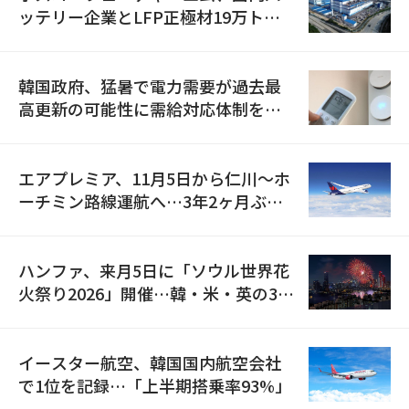
ッテリー企業とLFP正極材19万トン
の供給契約を締結
韓国政府、猛暑で電力需要が過去最
高更新の可能性に需給対応体制を点
検
エアプレミア、11月5日から仁川〜ホ
ーチミン路線運航へ…3年2ヶ月ぶり
の再開
ハンファ、来月5日に「ソウル世界花
火祭り2026」開催…韓・米・英の3カ
国が参加
イースター航空、韓国国内航空会社
で1位を記録…「上半期搭乗率93%」