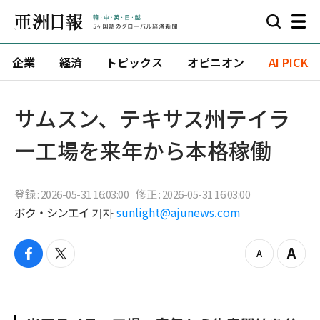
企業
経済
トピックス
オピニオン
AI PICK
サムスン、テキサス州テイラ
ー工場を来年から本格稼働
登録 : 2026-05-31 16:03:00
修正 : 2026-05-31 16:03:00
ボク・シンエイ 기자
sunlight@ajunews.com
f
t
z
Z
a
w
o
o
c
i
o
o
e
t
m
m
b
t
o
i