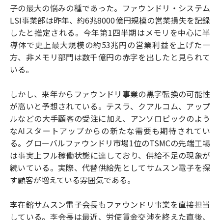
子の最大の悩みの種であった。ファウンドリ・システム
LSI事業部は昨年、約6兆8000億円規模の営業損失を記録
したと推定される。今年第1四半期はメモリを中心に半
導体で史上最大規模の約53兆円の営業利益を上げた一
方、非メモリ部門は数千億円の赤字を出したと見られて
いる。
しかし、来年からファウンドリ事業の黒字転換の可能性
が高いと予想されている。テスラ、クアルコム、アップ
ルなどの大手顧客の受注に加え、アンソロピックのよう
なAIスタートアップからの新たな需要も期待されてい
る。グローバルファウンドリ市場1位のTSMCの先端工場
は事実上フル稼働状態に達しており、供給不足の現象が
続いている。実際、代替供給先としてサムスン電子を探
す顧客が増えている雰囲気である。
李在鎔サムスン電子会長もファウンドリ事業を直接担当
している。李会長は最近、労使賃金交渉を終えた直後、