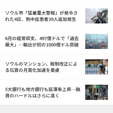
ソウル市「猛暑重大警報」が発令さ
れた4日、熱中症患者39人追加発生
6月の経常収支、497億ドルで「過去
最大」…輸出が初の1000億ドル突破
ソウルのマンション、税制改正によ
る伝貰の月貰化加速を憂慮
5大銀行も地方銀行も延滞率上昇…融
資のハードルはさらに高く