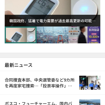
韓国政府、猛暑で電力需要が過去最高更新の可能性
に需給対応体制を点検
最新ニュース
合同捜査本部、中央選管委など9カ所
を再度家宅捜索…「投票率操作」の
資料を確保
ポスコ・フューチャーエム、国内バ