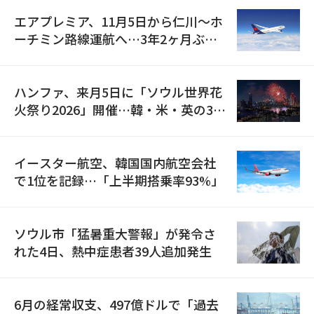
エアプレミア、11月5日から仁川〜ホ
ーチミン路線運航へ…3年2ヶ月ぶり
の再開
ハンファ、来月5日に「ソウル世界花
火祭り2026」開催…韓・米・英の3カ
国が参加
イースター航空、韓国国内航空会社
で1位を記録…「上半期搭乗率93%」
ソウル市「猛暑重大警報」が発令さ
れた4日、熱中症患者39人追加発生
6月の経常収支、497億ドルで「過去