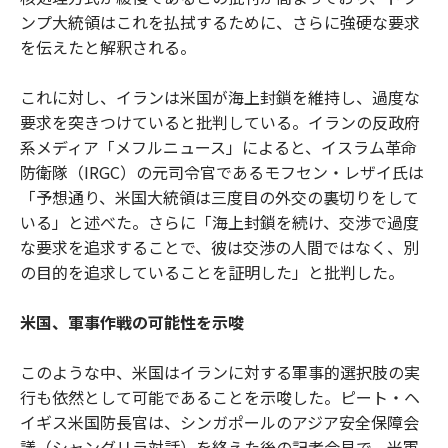
ンプ大統領はこれを払拭するために、さらに強硬な要求
を伝えたと解釈される。
これに対し、イランは米国が海上封鎖を維持し、過度な
要求を突きつけていると批判している。イランの反政府
系メディア「メフルニュース」によると、イスラム革命
防衛隊（IRGC）の元司令官であるモフセン・レザイ氏は
「予想通り、米国大統領は三度目の外交の裏切りをして
いる」と述べた。さらに「海上封鎖を続け、交渉で過度
な要求を追求することで、彼は交渉の人間ではなく、別
の目的を追求していることを証明した」と批判した。
米国、軍事作戦の可能性を示唆
このような中、米国はイランに対する軍事的選択肢の実
行も依然として可能であることを示唆した。ピート・ヘ
イギス米国防長官は、シンガポールのアジア安全保障会
議（シャングリラ対話）を終えた後の記者会見で、米軍