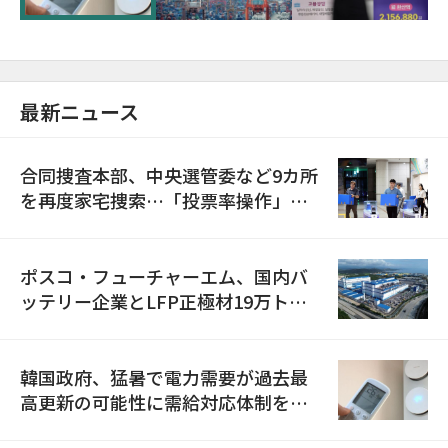
最新ニュース
合同捜査本部、中央選管委など9カ所
を再度家宅捜索…「投票率操作」の
資料を確保
ポスコ・フューチャーエム、国内バ
ッテリー企業とLFP正極材19万トン
の供給契約を締結
韓国政府、猛暑で電力需要が過去最
高更新の可能性に需給対応体制を点
検