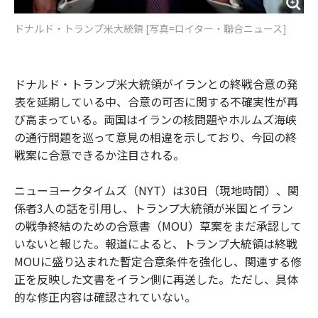
ドナルド・トランプ米大統領 [写真=ロイター・聯合ニュース]
ドナルド・トランプ米大統領がイランとの終戦合意の発
表を延期している中、合意の可否に関する不確実性が再
び高まっている。両国はイランの核問題やホルムズ海峡
の通行問題を巡って意見の相違を示しており、今回の終
戦案に合意できるか注目される。
ニューヨークタイムズ（NYT）は30日（現地時間）、関
係者3人の話を引用し、トランプ大統領が米国とイラン
の戦争終結のための合意書（MOU）草案をまだ承認して
いないと報じた。報道によると、トランプ大統領は終戦
MOUに盛り込まれた暫定合意条件を強化し、関連する修
正を反映した文書をイラン側に再送した。ただし、具体
的な修正内容は確認されていない。