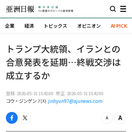
企業
経済
トピックス
オピニオン
AI PICK
トランプ大統領、イランとの
合意発表を延期…終戦交渉は
成立するか
登録 : 2026-05-31 15:42:00
修正 : 2026-05-31 15:42:00
コウ・ジンゲン 기자
jinhyun97@ajunews.com
f
t
z
Z
a
w
o
o
c
i
o
o