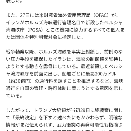
表した。
また、27日には米財務省海外資産管理局（OFAC）が、
イランがホルムズ海峡通行管理名目で新設したペルシャ
湾海峡庁（PGSA）とこの機関に協力するすべての個人ま
たは団体を特別制裁対象に指定した。
戦争勃発以降、ホルムズ海峡を事実上封鎖し、前例のな
い圧力手段を確保したイランは、海峡の制御権を維持し
ようとする動きを露骨にしている。最近新設したペルシ
ャ湾海峡庁を前面に出し、船舶ごとに最高200万ドル
（約30億円）の通行料を課すことを推進するなど、海峡
通行を自国の管理・許可体制に置こうとする意図を示し
ている。
したがって、トランプ大統領が当初29日に終戦案に関し
て「最終決定」を下すと述べたにもかかわらず、明確な
情報がまだ伝えられず、武力衝突の再発可能性も指摘さ