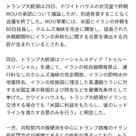
トランプ大統領は29日、ホワイトハウスの状況室で終戦
MOUの承認について議論したが、別途発表することなく
会議を終了した。MOU草案には、米国とイランの休戦を
60日延長し、ホルムズ海峡を完全に開放し、延長された
休戦期間中にイランの非核化に関する合意を導出する内
容が含まれているとされる。
同日、トランプ大統領はソーシャルメディア「トゥルー
スソーシャル」を通じて、イランの核兵器開発禁止、通
行料なしのホルムズ海峡の完全開放、イランの即時水中
地雷除去、イランの核施設に埋没した高濃縮ウランに対
する米国主導の発掘および除去などを最優先条件として
挙げた。ホワイトハウスも、トランプ大統領がイランと
交渉する場合でも「米国に利益をもたらし、彼のレッド
ラインを満たす合意のみを行う」と明言した。
一方、共和党内の強硬派を中心にトランプ政権のイラン
核処理方式が緩慢であるとの批判が高まっており、トラ