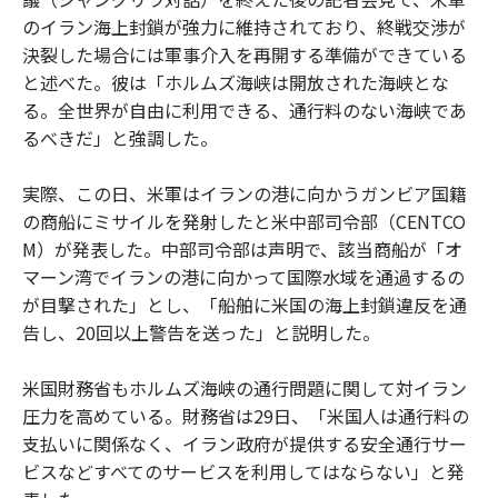
のイラン海上封鎖が強力に維持されており、終戦交渉が
決裂した場合には軍事介入を再開する準備ができている
と述べた。彼は「ホルムズ海峡は開放された海峡とな
る。全世界が自由に利用できる、通行料のない海峡であ
るべきだ」と強調した。
実際、この日、米軍はイランの港に向かうガンビア国籍
の商船にミサイルを発射したと米中部司令部（CENTCO
M）が発表した。中部司令部は声明で、該当商船が「オ
マーン湾でイランの港に向かって国際水域を通過するの
が目撃された」とし、「船舶に米国の海上封鎖違反を通
告し、20回以上警告を送った」と説明した。
米国財務省もホルムズ海峡の通行問題に関して対イラン
圧力を高めている。財務省は29日、「米国人は通行料の
支払いに関係なく、イラン政府が提供する安全通行サー
ビスなどすべてのサービスを利用してはならない」と発