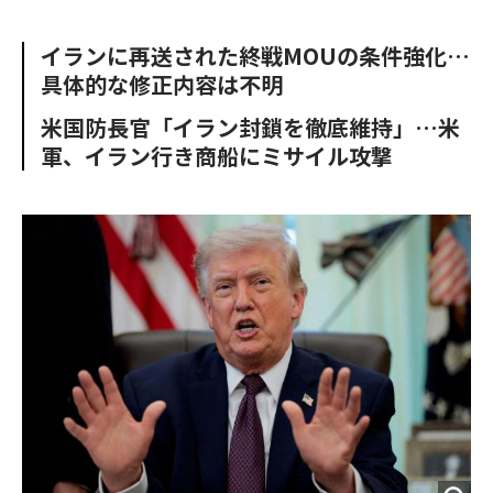
e
t
m
m
b
t
o
i
イランに再送された終戦MOUの条件強化…
o
e
u
n
具体的な修正内容は不明
o
r
t
k
米国防長官「イラン封鎖を徹底維持」…米
軍、イラン行き商船にミサイル攻撃