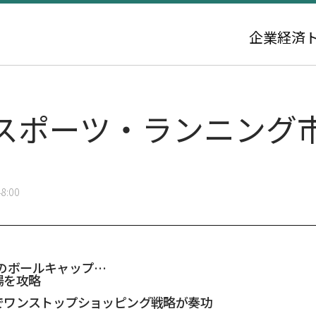
企業
経済
スポーツ・ランニング
8:00
円のボールキャップ…
場を攻略
でワンストップショッピング戦略が奏功