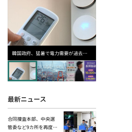
韓国政府、猛暑で電力需要が過去最
高更新の可能性に需給対応体制を点
検
最新ニュース
合同捜査本部、中央選
管委など9カ所を再度家