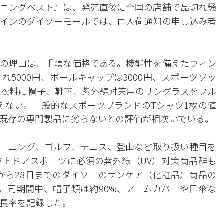
ニングベスト』は、発売直後に全国の店舗で品切れ騒
インのダイソーモールでは、再入荷通知の申し込み者
の理由は、手頃な価格である。機能性を備えたウィン
5000円、ボールキャップは3000円、スポーツソッ
下の衣料に帽子、靴下、紫外線対策用のサングラスをフル
えない。一般的なスポーツブランドのTシャツ1枚の値
既存の専門製品に劣らないとの評価が相次いでいる。
ーニング、ゴルフ、テニス、登山など取り扱い種目を
トドアスポーツに必須の紫外線（UV）対策商品群も
から28日までのダイソーのサンケア（化粧品）商品の
た。同期間中、帽子類は約90%、アームカバーや日傘な
成長率を記録した。