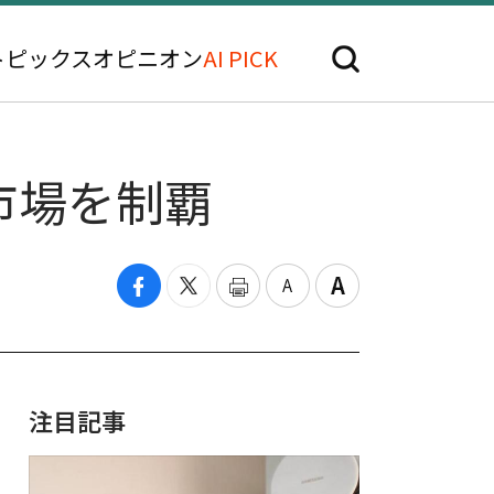
トピックス
オピニオン
AI PICK
市場を制覇
注目記事