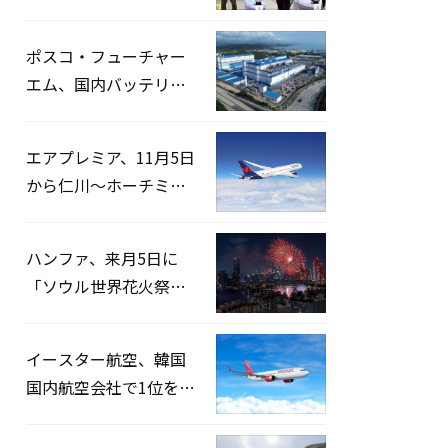
宅捜索…「投票率操
作」の資料を確保
ポスコ・フューチャー
エム、国内バッテリー
企業とLFP正極材19万ト
ンの供給契約を締結
エアプレミア、11月5日
から仁川〜ホーチミン
路線運航へ…3年2ヶ月
ぶりの再開
ハンファ、来月5日に
「ソウル世界花火祭り
2026」開催…韓・米・
英の3カ国が参加
イースター航空、韓国
国内航空会社で1位を記
録…「上半期搭乗率
93%」