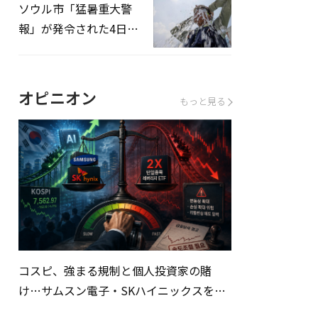
ソウル市「猛暑重大警
報」が発令された4日、
熱中症患者39人追加発
生
オピニオン
もっと見る
コスピ、強まる規制と個人投資家の賭
け…サムスン電子・SKハイニックスを巡
る明暗