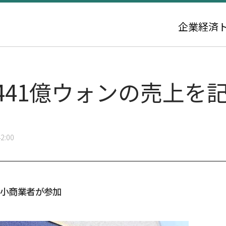
企業
経済
441億ウォンの売上を
2:00
・小商業者が参加