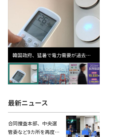
韓国政府、猛暑で電力需要が過去最
高更新の可能性に需給対応体制を点
検
最新ニュース
合同捜査本部、中央選
管委など9カ所を再度家