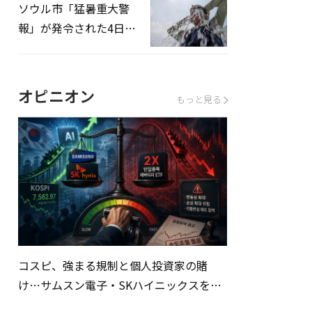
ソウル市「猛暑重大警
報」が発令された4日、
熱中症患者39人追加発
生
オピニオン
もっと見る
コスピ、強まる規制と個人投資家の賭
け…サムスン電子・SKハイニックスを巡
る明暗