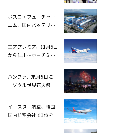
宅捜索…「投票率操
作」の資料を確保
ポスコ・フューチャー
エム、国内バッテリー
企業とLFP正極材19万ト
ンの供給契約を締結
エアプレミア、11月5日
から仁川〜ホーチミン
路線運航へ…3年2ヶ月
ぶりの再開
ハンファ、来月5日に
「ソウル世界花火祭り
2026」開催…韓・米・
英の3カ国が参加
イースター航空、韓国
国内航空会社で1位を記
録…「上半期搭乗率
93%」