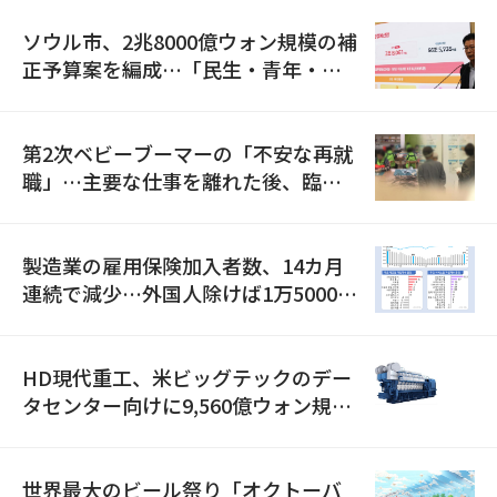
ソウル市、2兆8000億ウォン規模の補
正予算案を編成…「民生・青年・安
全」に8100億ウォンを集中投資
第2次ベビーブーマーの「不安な再就
職」…主要な仕事を離れた後、臨時
職が2倍近くに急増
製造業の雇用保険加入者数、14カ月
連続で減少…外国人除けば1万5000人
減
HD現代重工、米ビッグテックのデー
タセンター向けに9,560億ウォン規模
の発電設備を受注…「過去最大」
世界最大のビール祭り「オクトーバ