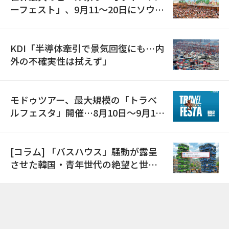
ーフェスト」、9月11〜20日にソウル
で開催
KDI「半導体牽引で景気回復にも…内
外の不確実性は拭えず」
モドゥツアー、最大規模の「トラベ
ルフェスタ」開催…8月10日～9月11
日
[コラム] 「バスハウス」騒動が露呈
させた韓国・青年世代の絶望と世代
間格差