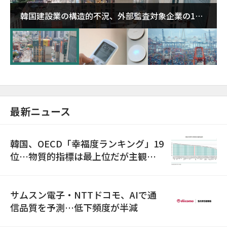
韓国建設業の構造的不況、外部監査対象企業の1割
超が「ゾンビ企業」に…5年で2.8倍増
最新ニュース
韓国、OECD「幸福度ランキング」19
位…物質的指標は最上位だが主観的
満足度は最下位
サムスン電子・NTTドコモ、AIで通
信品質を予測…低下頻度が半減