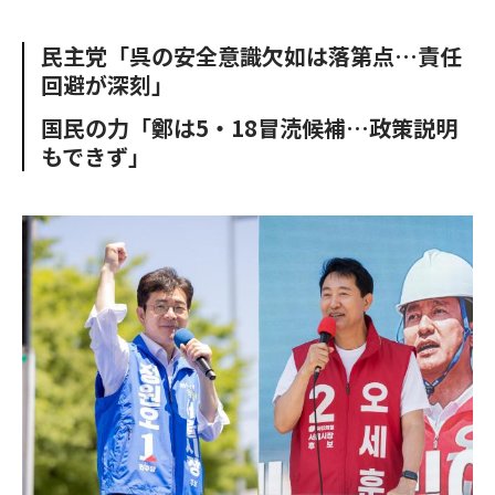
e
t
m
m
b
t
o
i
民主党「呉の安全意識欠如は落第点…責任
o
e
u
n
回避が深刻」
o
r
t
k
国民の力「鄭は5・18冒涜候補…政策説明
もできず」