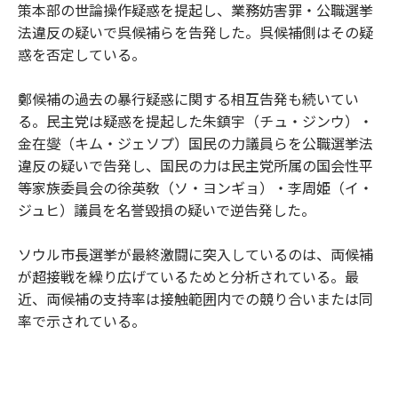
策本部の世論操作疑惑を提起し、業務妨害罪・公職選挙
法違反の疑いで呉候補らを告発した。呉候補側はその疑
惑を否定している。
鄭候補の過去の暴行疑惑に関する相互告発も続いてい
る。民主党は疑惑を提起した朱鎮宇（チュ・ジンウ）・
金在燮（キム・ジェソプ）国民の力議員らを公職選挙法
違反の疑いで告発し、国民の力は民主党所属の国会性平
等家族委員会の徐英敎（ソ・ヨンギョ）・李周姫（イ・
ジュヒ）議員を名誉毀損の疑いで逆告発した。
ソウル市長選挙が最終激闘に突入しているのは、両候補
が超接戦を繰り広げているためと分析されている。最
近、両候補の支持率は接触範囲内での競り合いまたは同
率で示されている。