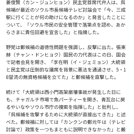
姜俊賢（カン・ジュンヒョン）民主党首席代弁人は、呉
候補が最近のソウル市長候補テレビ討論会で「今、三成
駅に行くことが何の助けになるのか」と発言したことに
ついて、「ソウル市民の安全管理で落第点を認め、あか
らさまに責任回避を宣言した」と指摘した。
野党は鄭候補の道徳性問題を強調し、反撃に出た。張東
赫（チャン・ドンヒョク）国民の力代表はこの日、国会
で記者会見を開き、「李在明（イ・ジェミョン）大統領
と民主党は圧倒的な議席を背景に悪法を通過させ、5・1
8冒涜の無資格候補を立てた」と鄭候補を直撃した。
続けて「大統領は西小門高架崩壊事故が発生した日に
も、チャガルチ市場で魚パーティーを開き、青瓦台に戻
るやいなやソウル市庁の捜索を指揮した」と批判し、
「呉候補を攻撃するために大統領が直接出てきた」と述
べた。鄭候補に対しては「カンクンの鄭元午は（テレビ
討論で）政策を一つもまともに説明できなかった」と厳