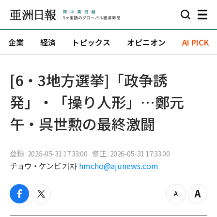
企業
経済
トピックス
オピニオン
AI PICK
[6・3地方選挙]「政争誘
発」・「操り人形」…鄭元
午・呉世勲の最終激闘
登録 : 2026-05-31 17:33:00
修正 : 2026-05-31 17:33:00
チョウ・ケンビ 기자
hmcho@ajunews.com
f
t
z
Z
a
w
o
o
c
i
o
o