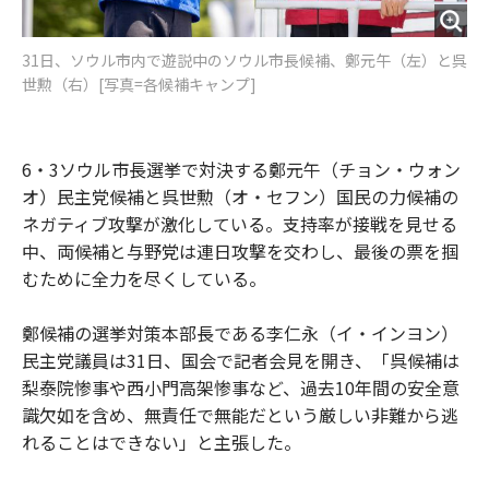
31日、ソウル市内で遊説中のソウル市長候補、鄭元午（左）と呉
世勲（右）[写真=各候補キャンプ]
6・3ソウル市長選挙で対決する鄭元午（チョン・ウォン
オ）民主党候補と呉世勲（オ・セフン）国民の力候補の
ネガティブ攻撃が激化している。支持率が接戦を見せる
中、両候補と与野党は連日攻撃を交わし、最後の票を掴
むために全力を尽くしている。
鄭候補の選挙対策本部長である李仁永（イ・インヨン）
民主党議員は31日、国会で記者会見を開き、「呉候補は
梨泰院惨事や西小門高架惨事など、過去10年間の安全意
識欠如を含め、無責任で無能だという厳しい非難から逃
れることはできない」と主張した。