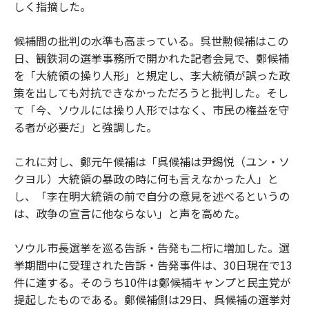
しく指摘した。
候補間の批判の水準も高まっている。呉世勲候補はこの
日、観鉄洞の選挙事務所で開かれた記者会見で、鄭候補
を「大統領の操り人形」と規定し、李大統領が誤った政
策を出しても対抗できなかっただろうと批判した。そし
て「今、ソウルには操り人形ではなく、市民の権益を守
る者が必要だ」と強調した。
これに対し、鄭元午候補は「呉候補は尹錫悦（ユン・ソ
クヨル）大統領の暴政の時に何も言えなかった人」と
し、「李在明大統領の前で自分の意見を述べるというの
は、政争の宣言に他ならない」と声を高めた。
ソウル市長選挙を巡る告訴・告発も二桁に増加した。選
挙期間中に受理された告訴・告発事件は、30日現在で13
件に達する。そのうち10件は鄭候補キャンプと民主党が
提起したものである。鄭候補側は29日、呉候補の選挙対