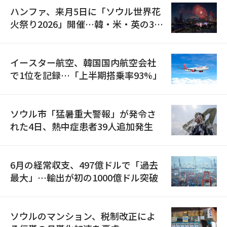
ハンファ、来月5日に「ソウル世界花
火祭り2026」開催…韓・米・英の3カ
国が参加
イースター航空、韓国国内航空会社
で1位を記録…「上半期搭乗率93%」
ソウル市「猛暑重大警報」が発令さ
れた4日、熱中症患者39人追加発生
6月の経常収支、497億ドルで「過去
最大」…輸出が初の1000億ドル突破
ソウルのマンション、税制改正によ