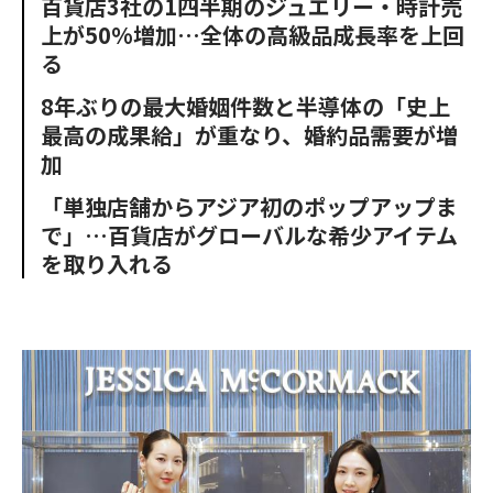
百貨店3社の1四半期のジュエリー・時計売
o
e
u
n
上が50%増加…全体の高級品成長率を上回
o
r
t
k
る
8年ぶりの最大婚姻件数と半導体の「史上
最高の成果給」が重なり、婚約品需要が増
加
「単独店舗からアジア初のポップアップま
で」…百貨店がグローバルな希少アイテム
を取り入れる