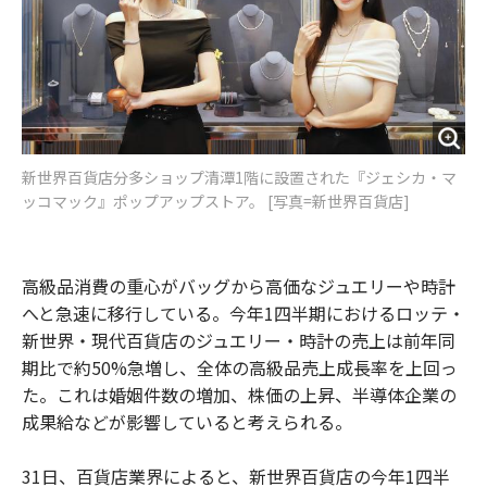
新世界百貨店分多ショップ清潭1階に設置された『ジェシカ・マ
ッコマック』ポップアップストア。 [写真=新世界百貨店]
高級品消費の重心がバッグから高価なジュエリーや時計
へと急速に移行している。今年1四半期におけるロッテ・
新世界・現代百貨店のジュエリー・時計の売上は前年同
期比で約50%急増し、全体の高級品売上成長率を上回っ
た。これは婚姻件数の増加、株価の上昇、半導体企業の
成果給などが影響していると考えられる。
31日、百貨店業界によると、新世界百貨店の今年1四半