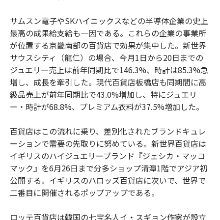
サムスン電子やSKハイニックスなどの半導体企業の史上
最高の成果給支給も一因である。これらの企業の事業所
が位置する京畿南部の百貨店で効果が集中した。新世界
サウスシティ（龍仁）の場合、今月1日から20日までの
ジュエリー売上は前年同期比で146.3%、時計は85.3%急
増し、成長を牽引した。現代百貨店板橋店も同期間に高
級品売上が前年同期比で43.0%増加し、特にジュエリ
ー・時計が68.8%、プレミアム衣料が37.5%増加した。
百貨店はこの流れに乗り、差別化されたブランドキュレ
ーションで需要の先取りに努めている。新世界百貨店は
イギリスのハイジュエリーブランド『ジェシカ・マッコ
マック』を6月26日まで分多ショップ清潭1階でアジア初
公開する。イギリスのハロッズ百貨店に次いで、世界で
二番目に開催されるポップアップである。
ロッテ百貨店は韓国の七宝名人イ・スギョン作家が設立