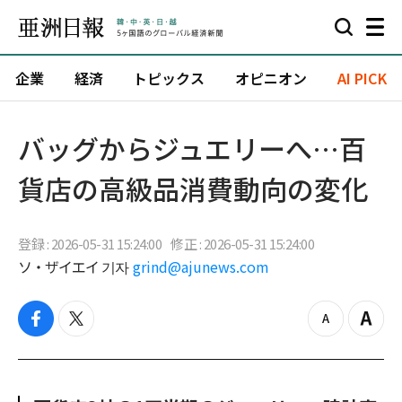
企業
経済
トピックス
オピニオン
AI PICK
バッグからジュエリーへ…百
貨店の高級品消費動向の変化
登録 : 2026-05-31 15:24:00
修正 : 2026-05-31 15:24:00
ソ・ザイエイ 기자
grind@ajunews.com
f
t
z
Z
a
w
o
o
c
i
o
o
e
t
m
m
b
t
o
i