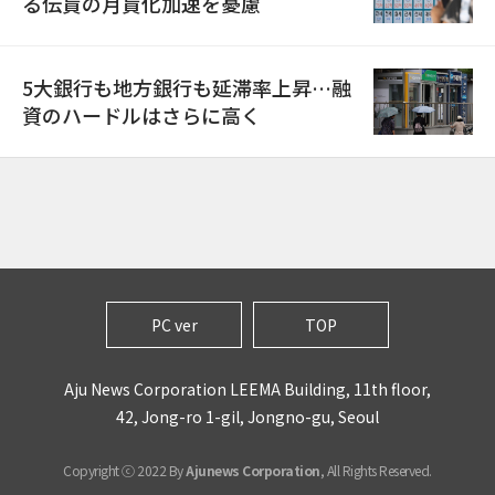
る伝貰の月貰化加速を憂慮
5大銀行も地方銀行も延滞率上昇…融
資のハードルはさらに高く
PC ver
TOP
Aju News Corporation LEEMA Building, 11th floor,
42, Jong-ro 1-gil, Jongno-gu, Seoul
Copyright ⓒ 2022 By
Ajunews Corporation
, All Rights Reserved.