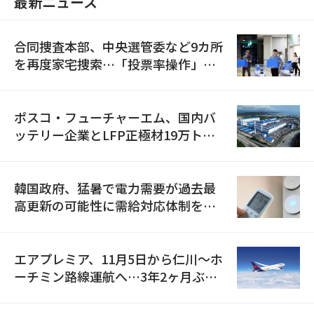
最新ニュース
合同捜査本部、中央選管委など9カ所
を再度家宅捜索…「投票率操作」の
資料を確保
ポスコ・フューチャーエム、国内バ
ッテリー企業とLFP正極材19万トン
の供給契約を締結
韓国政府、猛暑で電力需要が過去最
高更新の可能性に需給対応体制を点
検
エアプレミア、11月5日から仁川〜ホ
ーチミン路線運航へ…3年2ヶ月ぶり
の再開