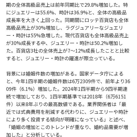
期の全体高級品売上は前年同期比で29.8%増加した。特
にジュエリーは55.6%、時計は36.9%と、全体の高級品
成長率を大きく上回った。同期間にロッテ百貨店も全体
高級品売上が30%増加し、ラグジュアリーなジュエリ
ー・時計は55%急増した。現代百貨店も全体高級品売上
が30%成長する中、ジュエリー・時計は50.2%増加し
た。百貨店3社の全体売上が7〜12%成長したことと比較
すると、ジュエリー・時計の躍進が際立っている。
背景には婚姻件数の増加がある。国家データ庁による
と、今年1四半期の婚姻件数は6万2309件で、前年より36
09件（6.1%）増加した。2024年1四半期から9四半期連
続で増加しており、1四半期基準では2018年（6万6151
件）以来8年ぶりの最高数値である。業界関係者は「最
近では式典費用を削減する代わりに、ジュエリーや時計
により多く投資する傾向が明確になっている」と述べ、
「婚姻の増加とこのトレンドが重なり、婚約品需要が増
加した」と分析している。