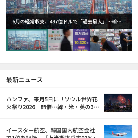
6月の経常収支、497億ドルで「過去最大」…輸出
が初の1000億ドル突破
最新ニュース
ハンファ、来月5日に「ソウル世界花
火祭り2026」開催…韓・米・英の3カ
国が参加
イースター航空、韓国国内航空会社
で1位を記録…「上半期搭乗率93%」