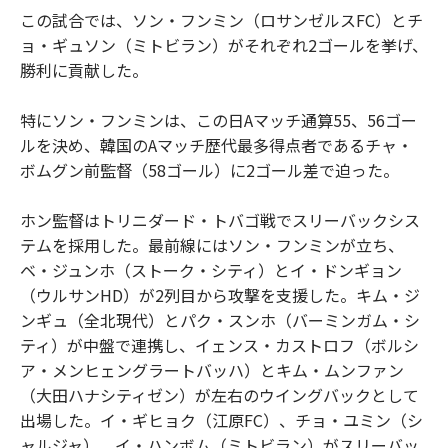
この試合では、ソン・フンミン（ロサンゼルスFC）とチ
ョ・ギュソン（ミトビラン）がそれぞれ2ゴールを挙げ、
勝利に貢献した。
特にソン・フンミンは、この日Aマッチ通算55、56ゴー
ルを決め、韓国のAマッチ歴代最多得点者であるチャ・
ボムグン前監督（58ゴール）に2ゴール差で迫った。
ホン監督はトリニダード・トバゴ戦でスリーバックシス
テムを採用した。最前線にはソン・フンミンが立ち、
ベ・ジュンホ（ストーク・シティ）とイ・ドンギョン
（ウルサンHD）が2列目から攻撃を支援した。キム・ジ
ンギュ（全北現代）とパク・スンホ（バーミンガム・シ
ティ）が中盤で連携し、イェンス・カストロフ（ボルシ
ア・メンヒェングラートバッハ）とキム・ムンファン
（大田ハナシティゼン）が左右のウイングバックとして
出場した。イ・ギヒョク（江原FC）、チョ・ユミン（シ
ャルジャ）、イ・ハンボム（ミトビラン）がスリーバッ