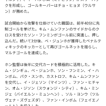
クを形成し、ゴールキーパーはチョ・ヒョヌ（ウルサ
ン）が務めた。
試合開始から攻撃を仕掛けていた韓国は、前半40分に先
制ゴールを挙げた。キム・ムンファンのサイドからのク
ロスを受けたソン・フンミンがゴール前に突進し、押し
込んだ。続いて3分後、ベ・ジュンホが獲得したペナルテ
ィキックのキッカーとして再びゴールネットを揺らし、
マルチゴールを達成した。
ホン監督は後半に交代カードを積極的に活用した。キ
ム・ジンギュ、ベ・ジュンホ、ソン・フンミン、イ・ハ
ンボム、パク・スンホ、カストロフ、キム・ムンファン
を交代し、イ・ジェソン（マインツ）、ファン・ヒチャ
ン、オム・ジソン（スウォンジ・シティ）、キム・ミン
ジェ（バイエルン・ミュンヘン）、ソル・ヨンウ（ツル
ヴェナ・ズヴェズダ）、ファン・インボム（フェイエノ
ールト）を投入した。