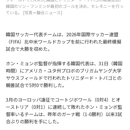
韓国のソン・フンミンが最初のゴールを決め、セレモニーを行っ
ている。 [写真＝聯合ニュース]
韓国サッカー代表チームは、2026年国際サッカー連盟
（FIFA）北中米ワールドカップを前に行われた最終模擬
試合で大勝を収めた。
ホン・ミョンボ監督が指揮する韓国代表は、31日（韓国
時間）にアメリカ・ユタ州プロボのブリガムヤング大学
サウスフィールドで行われたトリニダード・トバゴとの
親善試合で5対0で勝利した。
3月のヨーロッパ遠征でコートジボワール（0対4）とオ
ーストリア（0対1）に連続して敗れたホン・ミョンボ監
督率いるチームは、昨年のガーナ戦（1-0勝利）以来3試
合ぶりの勝利を手にした。