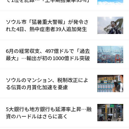
ソウル市「猛暑重大警報」が発令さ
れた4日、熱中症患者39人追加発生
6月の経常収支、497億ドルで「過去
最大」…輸出が初の1000億ドル突破
ソウルのマンション、税制改正によ
る伝貰の月貰化加速を憂慮
5大銀行も地方銀行も延滞率上昇…融
資のハードルはさらに高く