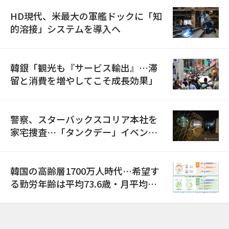
HD現代、米最大の軍艦ドックに「知
的溶接」システムを導入へ
韓銀「観光も『サービス輸出』…滞
留と消費を増やしてこそ成長効果」
警察、スターバックスコリア本社を
家宅捜査…「タンクデー」イベント
巡り侮辱容疑
韓国の高齢層1700万人時代…希望す
る勤労年齢は平均73.6歳・月平均賃
金は300万ウォン以上