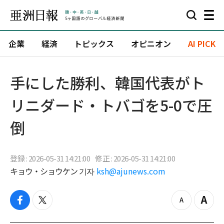
企業
経済
トピックス
オピニオン
AI PICK
手にした勝利、韓国代表がト
リニダード・トバゴを5-0で圧
倒
登録 : 2026-05-31 14:21:00
修正 : 2026-05-31 14:21:00
キョウ・ショウケン 기자
ksh@ajunews.com
f
t
z
Z
a
w
o
o
c
i
o
o