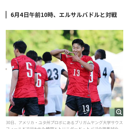
e
t
m
m
b
t
o
i
6月4日午前10時、エルサルバドルと対戦
o
e
u
n
o
r
t
k
30日、アメリカ・ユタ州プロボにあるブリガムヤング大学サウス
フィールドで行われた韓国とトリニダード・トバゴの親善試合。