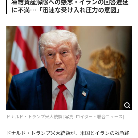
凍結資産解除への懸念・イランの回答遅延
o
e
u
n
に不満…「迅速な受け入れ圧力の意図」
o
r
t
k
ドナルド・トランプ米大統領 [写真=ロイター・聯合ニュース]
ドナルド・トランプ米大統領が、米国とイランの戦争終