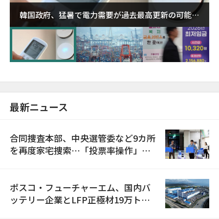
韓国政府、猛暑で電力需要が過去最高更新の可能性
に需給対応体制を点検
最新ニュース
合同捜査本部、中央選管委など9カ所
を再度家宅捜索…「投票率操作」の
資料を確保
ポスコ・フューチャーエム、国内バ
ッテリー企業とLFP正極材19万トン
の供給契約を締結