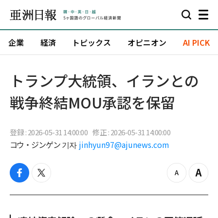
企業
経済
トピックス
オピニオン
AI PICK
トランプ大統領、イランとの
戦争終結MOU承認を保留
登録 : 2026-05-31 14:00:00
修正 : 2026-05-31 14:00:00
コウ・ジンゲン 기자
jinhyun97@ajunews.com
f
t
z
Z
a
w
o
o
c
i
o
o
e
t
m
m
b
t
o
i