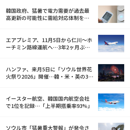
韓国政府、猛暑で電力需要が過去最
高更新の可能性に需給対応体制を点
検
エアプレミア、11月5日から仁川〜ホ
ーチミン路線運航へ…3年2ヶ月ぶり
の再開
ハンファ、来月5日に「ソウル世界花
火祭り2026」開催…韓・米・英の3カ
国が参加
イースター航空、韓国国内航空会社
で1位を記録…「上半期搭乗率93%」
ソウル市「猛暑重大警報」が発令さ