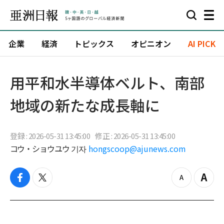
企業
経済
トピックス
オピニオン
AI PICK
用平和水半導体ベルト、南部
地域の新たな成長軸に
登録 : 2026-05-31 13:45:00
修正 : 2026-05-31 13:45:00
コウ・ショウユウ 기자
hongscoop@ajunews.com
f
t
z
Z
a
w
o
o
c
i
o
o
e
t
m
m
b
t
o
i