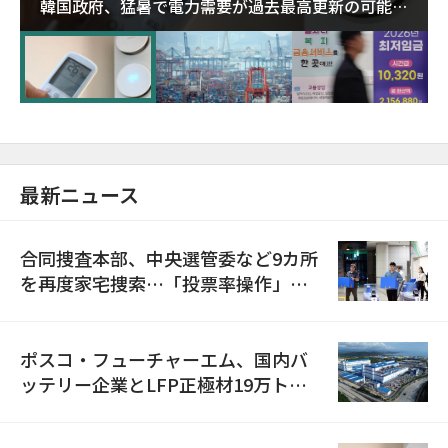
韓国政府、猛暑で電力需要が過去最高更新の可能性
に需給対応体制を点検
最新ニュース
合同捜査本部、中央選管委など9カ所
を再度家宅捜索…「投票率操作」の
資料を確保
ポスコ・フューチャーエム、国内バ
ッテリー企業とLFP正極材19万トン
の供給契約を締結