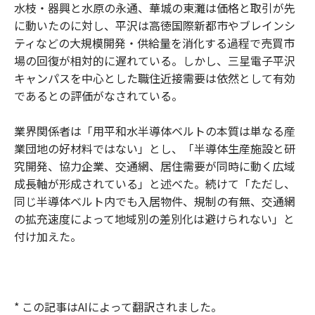
水枝・器興と水原の永通、華城の東灘は価格と取引が先
に動いたのに対し、平沢は高徳国際新都市やブレインシ
ティなどの大規模開発・供給量を消化する過程で売買市
場の回復が相対的に遅れている。しかし、三星電子平沢
キャンパスを中心とした職住近接需要は依然として有効
であるとの評価がなされている。
業界関係者は「用平和水半導体ベルトの本質は単なる産
業団地の好材料ではない」とし、「半導体生産施設と研
究開発、協力企業、交通網、居住需要が同時に動く広域
成長軸が形成されている」と述べた。続けて「ただし、
同じ半導体ベルト内でも入居物件、規制の有無、交通網
の拡充速度によって地域別の差別化は避けられない」と
付け加えた。
* この記事はAIによって翻訳されました。