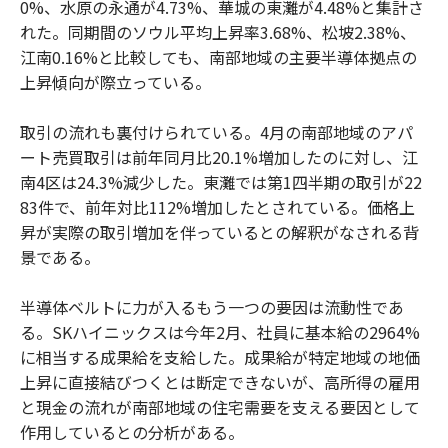
0%、水原の永通が4.73%、華城の東灘が4.48%と集計さ
れた。同期間のソウル平均上昇率3.68%、松坡2.38%、
江南0.16%と比較しても、南部地域の主要半導体拠点の
上昇傾向が際立っている。
取引の流れも裏付けられている。4月の南部地域のアパ
ート売買取引は前年同月比20.1%増加したのに対し、江
南4区は24.3%減少した。東灘では第1四半期の取引が22
83件で、前年対比112%増加したとされている。価格上
昇が実際の取引増加を伴っているとの解釈がなされる背
景である。
半導体ベルトに力が入るもう一つの要因は流動性であ
る。SKハイニックスは今年2月、社員に基本給の2964%
に相当する成果給を支給した。成果給が特定地域の地価
上昇に直接結びつくとは断定できないが、高所得の雇用
と現金の流れが南部地域の住宅需要を支える要因として
作用しているとの分析がある。