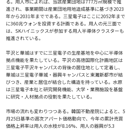
る。用人市によれば、当該産業団地は777万㎡規模で推
進され、事業期間は産業団地用地造成基準に基づき2023
年から2031年までである。三星電子はここに2052年まで
に360兆ウォンを投資する計画である。用人の元三面で
は、SKハイニックスが参加する用人半導体クラスターも
推進されている。
平沢と華城はすでに三星電子の生産基地を中心に半導体
拠点機能を果たしている。平沢の高徳国際化計画地区は
三星電子平沢キャンパスの背後の居住地として定着し、
華城は三星電子華城・器興キャンパスと東灘新都市が結
びつき、産業と居住が結合した構造を持っている。水原
は三星電子本社と研究開発機能、大学・業務施設を基盤
に研究・人材拠点の役割を果たしている。
市場の流れも変わりつつある。韓国不動産院によると、5
月25日基準の週次アパート価格動向で、今年の累計売買
価格上昇率は用人の水枝が8.16%、用人の器興が5.3