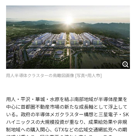
o
e
u
n
o
r
t
k
用人半導体クラスターの鳥瞰図画像 [写真=用人市]
用人・平沢・華城・水原を結ぶ南部地域が半導体産業を
中心に首都圏不動産市場の新たな成長軸として浮上して
いる。政府の半導体メガクラスター構想と三星電子・SK
ハイニックスの大規模投資が重なり、成果給効果や非規
制地域への購入関心、GTXなどの広域交通網拡充への期