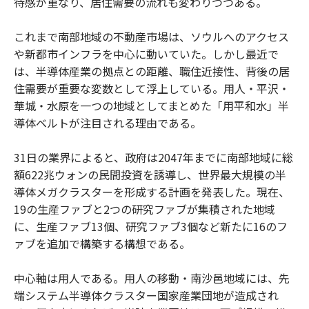
待感が重なり、居住需要の流れも変わりつつある。
これまで南部地域の不動産市場は、ソウルへのアクセス
や新都市インフラを中心に動いていた。しかし最近で
は、半導体産業の拠点との距離、職住近接性、背後の居
住需要が重要な変数として浮上している。用人・平沢・
華城・水原を一つの地域としてまとめた「用平和水」半
導体ベルトが注目される理由である。
31日の業界によると、政府は2047年までに南部地域に総
額622兆ウォンの民間投資を誘導し、世界最大規模の半
導体メガクラスターを形成する計画を発表した。現在、
19の生産ファブと2つの研究ファブが集積された地域
に、生産ファブ13個、研究ファブ3個など新たに16のフ
ァブを追加で構築する構想である。
中心軸は用人である。用人の移動・南沙邑地域には、先
端システム半導体クラスター国家産業団地が造成され