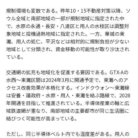
規制環境も変数である。昨年10・15不動産対策以降、ソ
ウル全域と南部地域の一部が規制地域に指定された中
で、水原の永通・長安・八達区と用人の水枝区は調整対
象地域と投機過熱地域に指定された。一方、華城の東
灘、用人の処仁、平沢などは相対的に規制負担が少ない
地域として分類され、資金移動の可能性が取り沙汰され
ている。
交通網の拡充も地域化を促進する要因である。GTX-Aの
水西～東灘区間は2024年3月に開通予定で、東灘へのア
クセス改善効果が本格化する。インドクウォン～東灘線
は安養・議政府・水原・用人・東灘を結ぶ路線で、2028
年開通を目指して推進されている。半導体産業の軸と広
域鉄道網が重なり、南部地域の主要都市が同じ生活圏に
結びつく可能性が高まっている。
ただし、同じ半導体ベルト内でも温度差がある。用人の