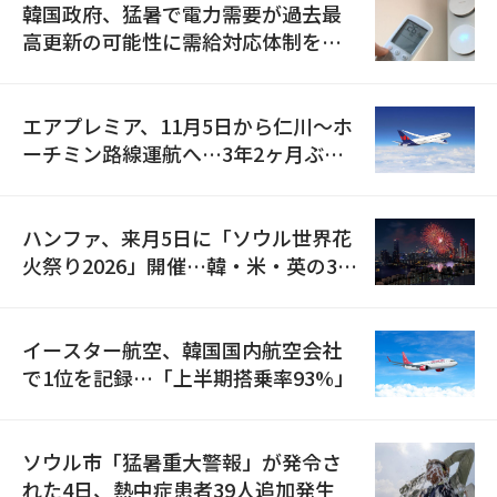
韓国政府、猛暑で電力需要が過去最
高更新の可能性に需給対応体制を点
検
エアプレミア、11月5日から仁川〜ホ
ーチミン路線運航へ…3年2ヶ月ぶり
の再開
ハンファ、来月5日に「ソウル世界花
火祭り2026」開催…韓・米・英の3カ
国が参加
イースター航空、韓国国内航空会社
で1位を記録…「上半期搭乗率93%」
ソウル市「猛暑重大警報」が発令さ
れた4日、熱中症患者39人追加発生