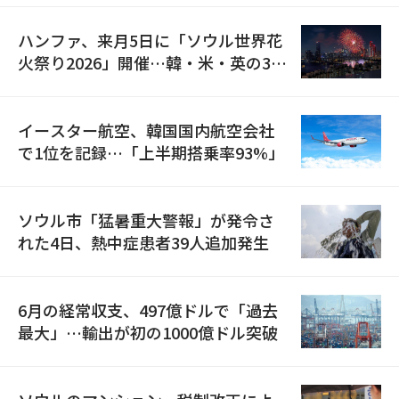
ハンファ、来月5日に「ソウル世界花
火祭り2026」開催…韓・米・英の3カ
国が参加
イースター航空、韓国国内航空会社
で1位を記録…「上半期搭乗率93%」
ソウル市「猛暑重大警報」が発令さ
れた4日、熱中症患者39人追加発生
6月の経常収支、497億ドルで「過去
最大」…輸出が初の1000億ドル突破