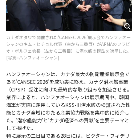
カナダオタワで開催された‘CANSEC 2026’展示会でハンファオー
シャンのキム・ヒチョル代表（左から三番目）がAPMAのフラビ
オ・ボルフェ会長（左から二番目）に潜水艦の模型を贈呈した。
[写真=ハンファオーシャン]
ハンファオーシャンは、カナダ最大の防衛産業展示会で
ある'CANSEC 2026'を成功裏に終え、カナダ潜水艦事業
（CPSP）受注に向けた最終的な取り組みを加速させる。
業界によると、ハンファオーシャンは展示期間中、韓国
海軍が実際に運用しているKSS-III潜水艦の検証された性
能とカナダ全域にわたる産業協力戦略を集中的に紹介し
た。'潜水艦能力'と'カナダ経済への貢献'を主要テーマと
して掲げた。
特に展示の二日目である28日には、ビクター・フィデリ