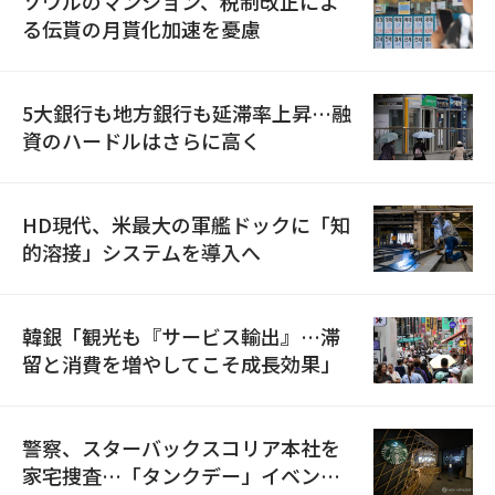
ソウルのマンション、税制改正によ
る伝貰の月貰化加速を憂慮
5大銀行も地方銀行も延滞率上昇…融
資のハードルはさらに高く
HD現代、米最大の軍艦ドックに「知
的溶接」システムを導入へ
韓銀「観光も『サービス輸出』…滞
留と消費を増やしてこそ成長効果」
警察、スターバックスコリア本社を
家宅捜査…「タンクデー」イベント