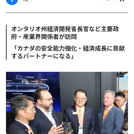
f
t
z
Z
a
w
o
o
c
i
o
o
e
t
m
m
b
t
o
i
オンタリオ州経済開発省長官など主要政
o
e
u
n
府・産業界関係者が訪問
o
r
t
k
「カナダの安全能力強化・経済成長に貢献
するパートナーになる」