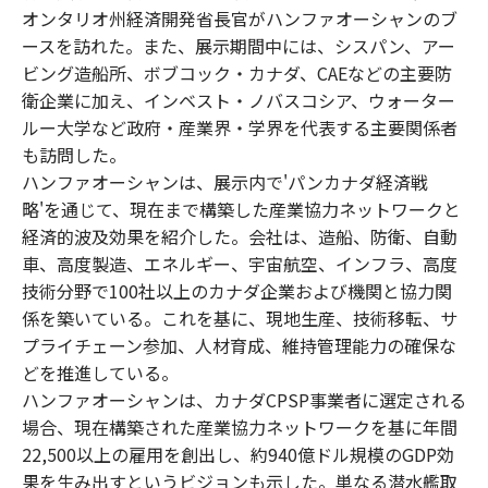
オンタリオ州経済開発省長官がハンファオーシャンのブ
ースを訪れた。また、展示期間中には、シスパン、アー
ビング造船所、ボブコック・カナダ、CAEなどの主要防
衛企業に加え、インベスト・ノバスコシア、ウォーター
ルー大学など政府・産業界・学界を代表する主要関係者
も訪問した。
ハンファオーシャンは、展示内で'パンカナダ経済戦
略'を通じて、現在まで構築した産業協力ネットワークと
経済的波及効果を紹介した。会社は、造船、防衛、自動
車、高度製造、エネルギー、宇宙航空、インフラ、高度
技術分野で100社以上のカナダ企業および機関と協力関
係を築いている。これを基に、現地生産、技術移転、サ
プライチェーン参加、人材育成、維持管理能力の確保な
どを推進している。
ハンファオーシャンは、カナダCPSP事業者に選定される
場合、現在構築された産業協力ネットワークを基に年間
22,500以上の雇用を創出し、約940億ドル規模のGDP効
果を生み出すというビジョンも示した。単なる潜水艦取