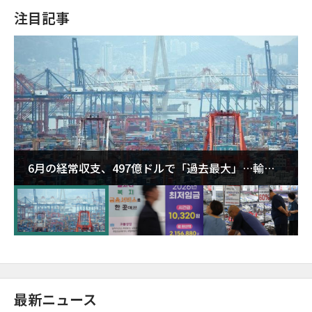
注目記事
6月の経常収支、497億ドルで「過去最大」…輸出
が初の1000億ドル突破
最新ニュース