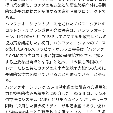
得事業を超え、カナダの製造業と防衛生態系全体に長期
的な成長の原動力を提供する国家的産業プロジェクトで
ある。
ハンファオーシャンのブースを訪れたノバスコシア州の
コルトン・ルブラン成長開発省長官は、ハンファオーシ
ャン、LIG D&Aと共にCPSP事業に関する州政府レベルの
協力策を議論した。初日、ハンファオーシャンのブース
を訪れたAPMAのフラビオ・ボルフェ会長は「ハンファ
とAPMAの協力はカナダと韓国の産業協力をさらに拡大
する重要な出発点となる」と述べ、「今後も韓国のパー
トナーたちと共にカナダの未来産業競争力強化のために
長期的な協力を続けていけることを願っている」と語っ
た。
ハンファオーシャンはKSS-III潜水艦の検証された運用能
力と技術的強みも積極的に紹介した。KSS-IIIは、空気不
依存推進システム（AIP）とリチウムイオンバッテリーを
同時に採用した世界初のディーゼル潜水艦であり、優れ
た潜航持続能力と作戦柔軟性を備えている。また、先進