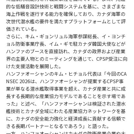
的な低騒音設計技術と戦闘システムを基に、さまざまな
海上作戦を遂行する能力を確保しており、カナダ海軍の
次世代潜水艦の要件を満たすプラットフォームとして評
価されている。
さらに、キム・ギョンリュル海軍参謀総長、イ・ヨンチ
ョル防衛事業庁長、イム・ギモ駐カナダ韓国大使などが
ハンファのブースを直接訪れ、カナダの政界および産業
界の主要人物とのミーティングを通じて、CPSP受注に向
けた支援活動を展開した。
ハンファオーシャンのキム・ヒチョル代表は「今回のCA
NSEC 2026は、ハンファオーシャンが提案するCPSP事
業が単なる潜水艦取得事業を超え、カナダ産業と共に成
長する長期的な産業協力モデルであることを示す場であ
った」と述べ、「ハンファオーシャンは検証された潜水
艦技術とカナダ全域にわたる産業協力ネットワークを基
に、カナダの安全能力強化と経済成長に貢献する信頼で
きる長期パートナーとなるであろう」と語った。
一方、ハンファオーシャンはカナダの防衛産業企業や大