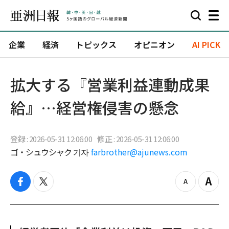
企業
経済
トピックス
オピニオン
AI PICK
拡大する『営業利益連動成果
給』…経営権侵害の懸念
登録 : 2026-05-31 12:06:00
修正 : 2026-05-31 12:06:00
ゴ・シュウシャク 기자
farbrother@ajunews.com
f
t
z
Z
a
w
o
o
c
i
o
o
e
t
m
m
b
t
o
i