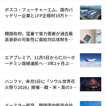
ポスコ・フューチャーエム、国内バ
ッテリー企業とLFP正極材19万トン
の供給契約を締結
韓国政府、猛暑で電力需要が過去最
高更新の可能性に需給対応体制を点
検
エアプレミア、11月5日から仁川〜ホ
ーチミン路線運航へ…3年2ヶ月ぶり
の再開
ハンファ、来月5日に「ソウル世界花
火祭り2026」開催…韓・米・英の3カ
国が参加
イースター航空、韓国国内航空会社