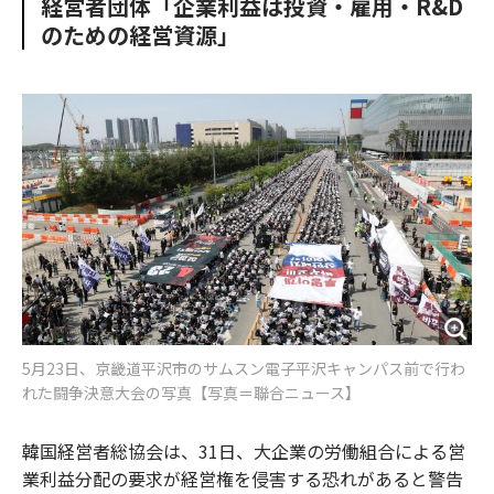
経営者団体「企業利益は投資・雇用・R&D
o
e
u
n
のための経営資源」
o
r
t
k
5月23日、京畿道平沢市のサムスン電子平沢キャンパス前で行わ
れた闘争決意大会の写真【写真＝聯合ニュース】
韓国経営者総協会は、31日、大企業の労働組合による営
業利益分配の要求が経営権を侵害する恐れがあると警告