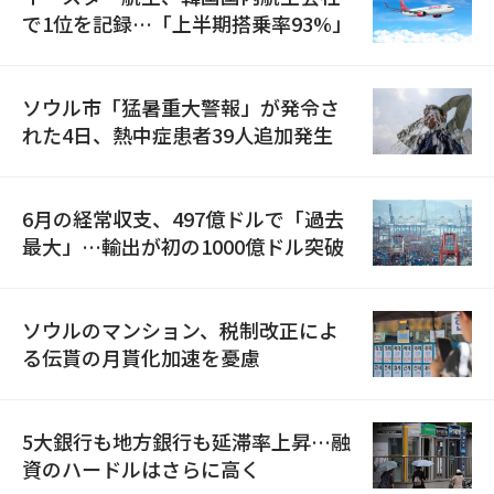
で1位を記録…「上半期搭乗率93%」
ソウル市「猛暑重大警報」が発令さ
れた4日、熱中症患者39人追加発生
6月の経常収支、497億ドルで「過去
最大」…輸出が初の1000億ドル突破
ソウルのマンション、税制改正によ
る伝貰の月貰化加速を憂慮
5大銀行も地方銀行も延滞率上昇…融
資のハードルはさらに高く