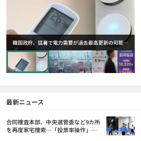
韓国政府、猛暑で電力需要が過去最高更新の可能性
に需給対応体制を点検
最新ニュース
合同捜査本部、中央選管委など9カ所
を再度家宅捜索…「投票率操作」の
資料を確保