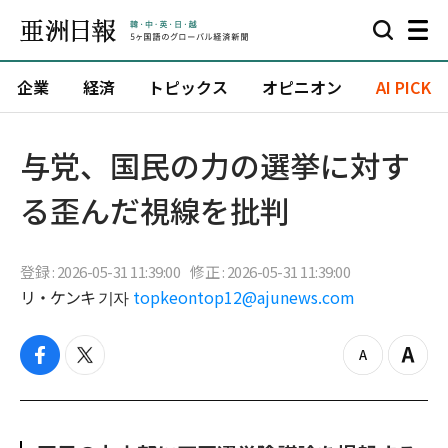
企業
経済
トピックス
オピニオン
AI PICK
与党、国民の力の選挙に対す
る歪んだ視線を批判
登録 : 2026-05-31 11:39:00
修正 : 2026-05-31 11:39:00
リ・ケンキ 기자
topkeontop12@ajunews.com
f
t
z
Z
a
w
o
o
c
i
o
o
e
t
m
m
b
t
o
i