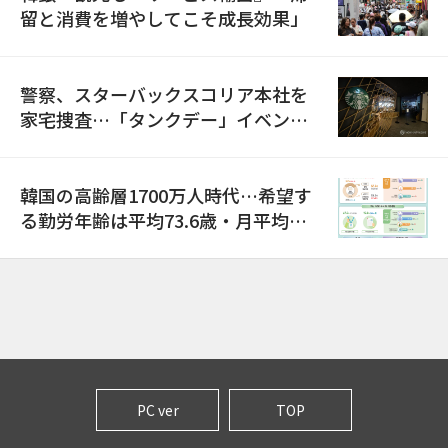
留と消費を増やしてこそ成長効果」
警察、スターバックスコリア本社を
家宅捜査…「タンクデー」イベント
巡り侮辱容疑
韓国の高齢層1700万人時代…希望す
る勤労年齢は平均73.6歳・月平均賃
金は300万ウォン以上
PC ver
TOP