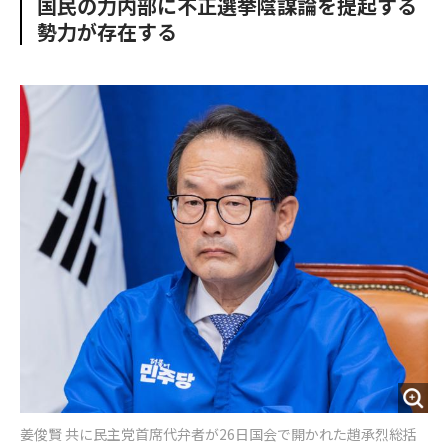
国民の力内部に不正選挙陰謀論を提起する
o
e
u
n
勢力が存在する
o
r
t
k
姜俊賢 共に民主党首席代弁者が26日国会で開かれた趙承烈総括