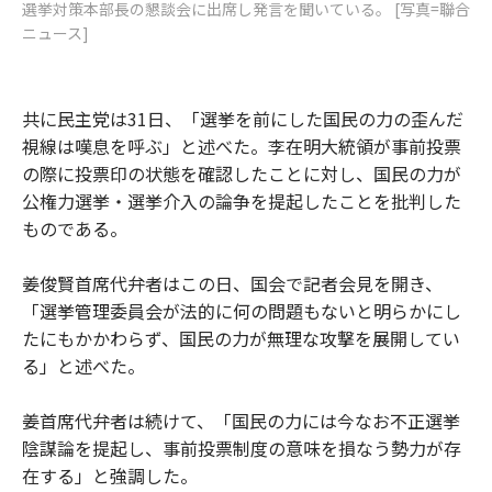
選挙対策本部長の懇談会に出席し発言を聞いている。 [写真=聯合
ニュース]
共に民主党は31日、「選挙を前にした国民の力の歪んだ
視線は嘆息を呼ぶ」と述べた。李在明大統領が事前投票
の際に投票印の状態を確認したことに対し、国民の力が
公権力選挙・選挙介入の論争を提起したことを批判した
ものである。
姜俊賢首席代弁者はこの日、国会で記者会見を開き、
「選挙管理委員会が法的に何の問題もないと明らかにし
たにもかかわらず、国民の力が無理な攻撃を展開してい
る」と述べた。
姜首席代弁者は続けて、「国民の力には今なお不正選挙
陰謀論を提起し、事前投票制度の意味を損なう勢力が存
在する」と強調した。