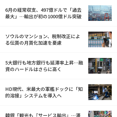
6月の経常収支、497億ドルで「過去
最大」…輸出が初の1000億ドル突破
ソウルのマンション、税制改正によ
る伝貰の月貰化加速を憂慮
5大銀行も地方銀行も延滞率上昇…融
資のハードルはさらに高く
HD現代、米最大の軍艦ドックに「知
的溶接」システムを導入へ
韓銀「観光も『サービス輸出』…滞