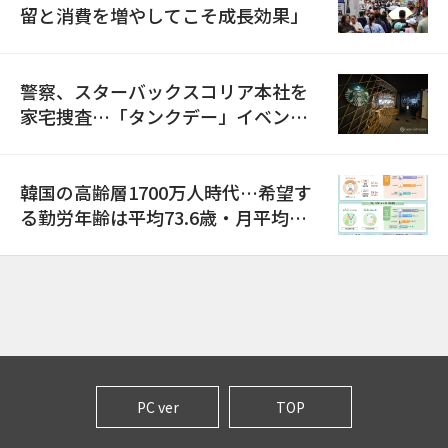
留と消費を増やしてこそ成長効果」
警察、スターバックスコリア本社を
家宅捜査…「タンクデー」イベント
巡り侮辱容疑
韓国の高齢層1700万人時代…希望す
る勤労年齢は平均73.6歳・月平均賃
金は300万ウォン以上
PC ver
TOP