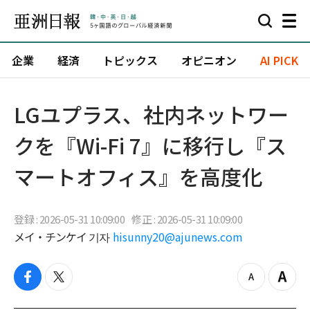
企業
経済
トピックス
オピニオン
AI PICK
LGユプラス、社内ネットワー
クを『Wi-Fi 7』に移行し『ス
マートオフィス』を高度化
登録 : 2026-05-31 10:09:00
修正 : 2026-05-31 10:09:00
メイ・チンケイ 기자
hisunny20@ajunews.com
f
t
z
Z
a
w
o
o
c
i
o
o