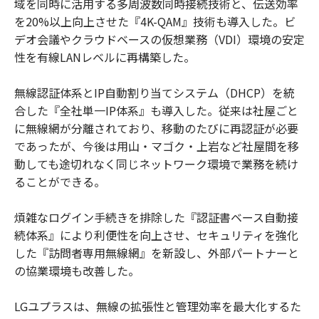
域を同時に活用する多周波数同時接続技術と、伝送効率
を20%以上向上させた『4K-QAM』技術も導入した。ビ
デオ会議やクラウドベースの仮想業務（VDI）環境の安定
性を有線LANレベルに再構築した。
無線認証体系とIP自動割り当てシステム（DHCP）を統
合した『全社単一IP体系』も導入した。従来は社屋ごと
に無線網が分離されており、移動のたびに再認証が必要
であったが、今後は用山・マゴク・上岩など社屋間を移
動しても途切れなく同じネットワーク環境で業務を続け
ることができる。
煩雑なログイン手続きを排除した『認証書ベース自動接
続体系』により利便性を向上させ、セキュリティを強化
した『訪問者専用無線網』を新設し、外部パートナーと
の協業環境も改善した。
LGユプラスは、無線の拡張性と管理効率を最大化するた