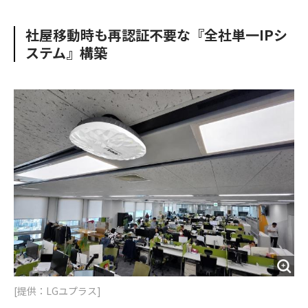
e
t
m
m
b
t
o
i
社屋移動時も再認証不要な『全社単一IPシ
o
e
u
n
ステム』構築
o
r
t
k
[提供：LGユプラス]