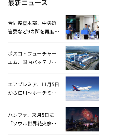
最新ニュース
合同捜査本部、中央選
管委など9カ所を再度家
宅捜索…「投票率操
作」の資料を確保
ポスコ・フューチャー
エム、国内バッテリー
企業とLFP正極材19万ト
ンの供給契約を締結
エアプレミア、11月5日
から仁川〜ホーチミン
路線運航へ…3年2ヶ月
ぶりの再開
ハンファ、来月5日に
「ソウル世界花火祭り
2026」開催…韓・米・