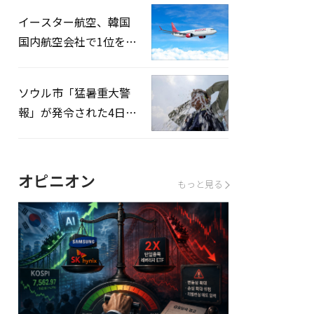
英の3カ国が参加
イースター航空、韓国
国内航空会社で1位を記
録…「上半期搭乗率
93%」
ソウル市「猛暑重大警
報」が発令された4日、
熱中症患者39人追加発
生
オピニオン
もっと見る