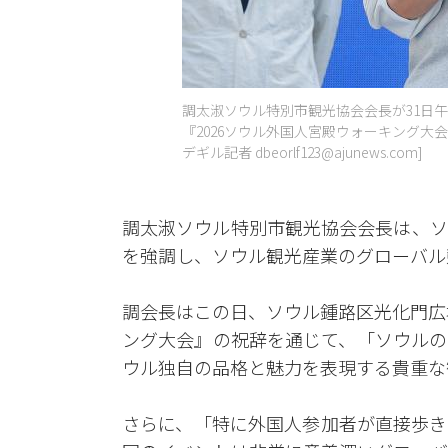
調太淑ソウル特別市観光協会会長が31日
『2026ソウル外国人宮殿ウォーキング大会』
デギル記者 dbeorlf123@ajunews.com]
調太淑ソウル特別市観光協会会長は、ソ
を強調し、ソウル観光産業のグローバル
調会長はこの日、ソウル鍾路区光化門広
ング大会』の祝辞を通じて、「ソウルの
ウル独自の品格と魅力を表現する貴重な
さらに、「特に外国人参加者が直接歩き