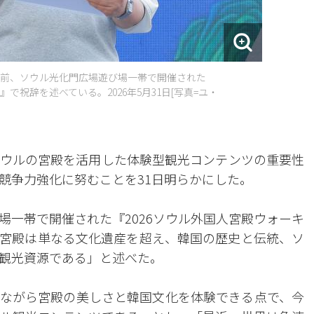
午前、ソウル光化門広場遊び場一帯で開催された
で祝辞を述べている。2026年5月31日[写真=ユ・
ウルの宮殿を活用した体験型観光コンテンツの重要性
競争力強化に努むことを31日明らかにした。
場一帯で開催された『2026ソウル外国人宮殿ウォーキ
宮殿は単なる文化遺産を超え、韓国の歴史と伝統、ソ
観光資源である」と述べた。
ながら宮殿の美しさと韓国文化を体験できる点で、今