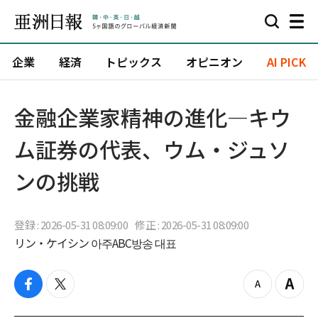
企業
経済
トピックス
オピニオン
AI PICK
金融企業家精神の進化—キウ
ム証券の代表、ウム・ジュソ
ンの挑戦
登録 : 2026-05-31 08:09:00
修正 : 2026-05-31 08:09:00
リン・ケイシン 아주ABC방송 대표
f
t
z
Z
a
w
o
o
c
i
o
o