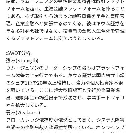
結局、ウム・ジュソンの金融企業家精神は取引プラット
フォームを超え、生涯金融プラットフォームを作ること
にある。株式取引から始まった顧客関係を年金と資産管
理、企業金融へと拡張するのである。彼はキウム証券を
単なる証券会社ではなく、投資者の金融人生全体を管理
するプラットフォームに変えようとしている。
:SWOT分析:
強み(Strength)
ウム・ジュソンのリーダーシップの強みはプラットフォ
ーム競争力と実行力である。キウム証券は国内株式市場
のシェア1位を20年以上維持し、強力な個人投資家基盤
を築いている。ここに超大型IB認可と発行預金事業進
出、退職年金市場進出まで成功させ、事業ポートフォリ
オを拡大している。
弱み(Weakness)
ブローカレッジ依存度が依然として高く、システム障害
や過去の金融事故の後遺症が残っている。オンラインプ