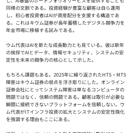
し、AI基盤のポートフォリオサービスを提供することも
同様の文脈である。投資経験が豊富な顧客は自ら運用
し、初心者投資者はAIが資産配分を支援する構造であ
る。これはキウム証券が長年蓄積したデジタル競争力を
年金市場に移植する試みである。
ウム代表はAIを新たな成長動力とも見ている。彼は新年
の挨拶でAIとデータ、情報セキュリティ、システムの安
定性を未来の競争力の核心として示した。
もちろん課題もある。2025年に繰り返されたHTS・MTS
障害はキウム証券の弱点を浮き彫りにした。オンライン
証券会社にとってシステム障害は単なるコンピュータの
問題ではなく、信頼の問題である。顧客は取引が必要な
瞬間に接続できないプラットフォームを信頼しない。ウ
ム代表がITインフラ投資の拡大とシステムの安定性強化
を強調する理由もここにある。