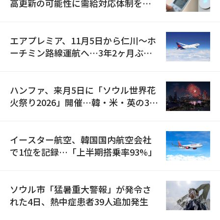
高更新の可能性に需給対応体制を点
検
エアプレミア、11月5日から仁川〜ホ
ーチミン路線運航へ…3年2ヶ月ぶり
の再開
ハンファ、来月5日に「ソウル世界花
火祭り2026」開催…韓・米・英の3カ
国が参加
イースター航空、韓国国内航空会社
で1位を記録…「上半期搭乗率93%」
ソウル市「猛暑重大警報」が発令さ
れた4日、熱中症患者39人追加発生