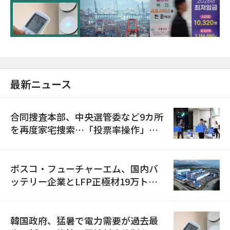
に需給対応体制を点検
最新ニュース
合同捜査本部、中央選管委など9カ所
を再度家宅捜索…「投票率操作」の
資料を確保
ポスコ・フューチャーエム、国内バ
ッテリー企業とLFP正極材19万トン
の供給契約を締結
韓国政府、猛暑で電力需要が過去最