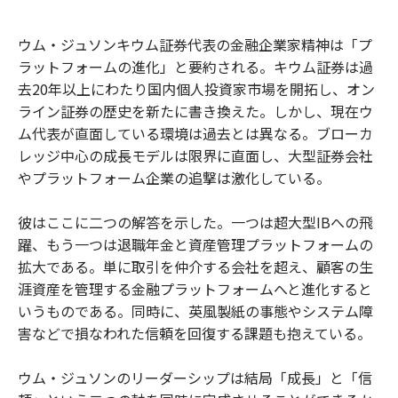
e
t
m
m
b
t
o
i
ウム・ジュソンキウム証券代表の金融企業家精神は「プ
o
e
u
n
ラットフォームの進化」と要約される。キウム証券は過
o
r
t
k
去20年以上にわたり国内個人投資家市場を開拓し、オン
ライン証券の歴史を新たに書き換えた。しかし、現在ウ
ム代表が直面している環境は過去とは異なる。ブローカ
レッジ中心の成長モデルは限界に直面し、大型証券会社
やプラットフォーム企業の追撃は激化している。
彼はここに二つの解答を示した。一つは超大型IBへの飛
躍、もう一つは退職年金と資産管理プラットフォームの
拡大である。単に取引を仲介する会社を超え、顧客の生
涯資産を管理する金融プラットフォームへと進化すると
いうものである。同時に、英風製紙の事態やシステム障
害などで損なわれた信頼を回復する課題も抱えている。
ウム・ジュソンのリーダーシップは結局「成長」と「信