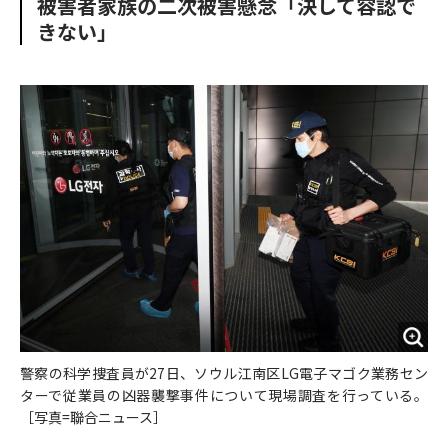
被害者家族の二次被害懸念「決して容認で
o
e
u
n
きない」
o
r
t
k
警察の科学捜査員が27日、ソウル江南区LG電子マゴク業務セン
ターで従業員の凶器襲撃事件について現場調査を行っている。
［写真=聯合ニュース］