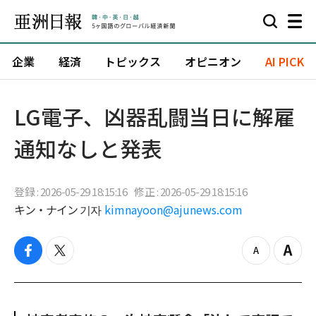
企業
経済
トピックス
オピニオン
AI PICK
LG電子、凶器乱闘当日に解雇
通知なしと発表
登録 : 2026-05-29 18:15:16
修正 : 2026-05-29 18:15:16
キン・ナイン 기자
kimnayoon@ajunews.com
f
t
z
Z
a
w
o
o
c
i
o
o
e
t
m
m
b
t
o
i