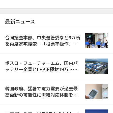
最新ニュース
合同捜査本部、中央選管委など9カ所
を再度家宅捜索…「投票率操作」の
資料を確保
ポスコ・フューチャーエム、国内バ
ッテリー企業とLFP正極材19万トン
の供給契約を締結
韓国政府、猛暑で電力需要が過去最
高更新の可能性に需給対応体制を点
検