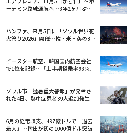
エアプレミア、11月5日から仁川〜ホ
ーチミン路線運航へ…3年2ヶ月ぶり
の再開
ハンファ、来月5日に「ソウル世界花
火祭り2026」開催…韓・米・英の3カ
国が参加
イースター航空、韓国国内航空会社
で1位を記録…「上半期搭乗率93%」
ソウル市「猛暑重大警報」が発令さ
れた4日、熱中症患者39人追加発生
6月の経常収支、497億ドルで「過去
最大」…輸出が初の1000億ドル突破