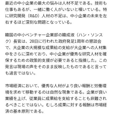
最近の中小企業の最大の悩みは人材不足である。技術も
仕事もあるが、一緒に働く人がいないと嘆いている。特
に研究開発（R&D）人材の不足は、中小企業の未来を左
右するほど深刻な問題となっている。
韓国の中小ベンチャー企業部の韓成淑（ハン・ソンス
ク）長官は、28日に行われた政府発足1周年の懇談会
で、大企業の大規模な成果給の支給が大企業への人材集
中をさらに深めており、中小企業が優秀な研究人材を確
保するための政策的支援が必要であると指摘した。この
発言は現場の声をそのまま反映したものであると言って
も過言ではない。
市場経済において、優秀な人材がより良い報酬と労働環
境を求めて移動するのは自然な現象である。企業が良い
業績を上げ、従業員に成果給を支給することも非難され
るべきことではない。むしろ成果に対する報酬は市場経
済の基本原則である。