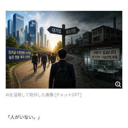
e
t
m
m
b
t
o
i
o
e
u
n
o
r
t
k
AIを活用して制作した画像 [チャットGPT]
「人がいない。」