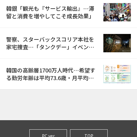
韓銀「観光も『サービス輸出』…滞
留と消費を増やしてこそ成長効果」
警察、スターバックスコリア本社を
家宅捜査…「タンクデー」イベント
巡り侮辱容疑
韓国の高齢層1700万人時代…希望す
る勤労年齢は平均73.6歳・月平均賃
金は300万ウォン以上
PC ver
TOP