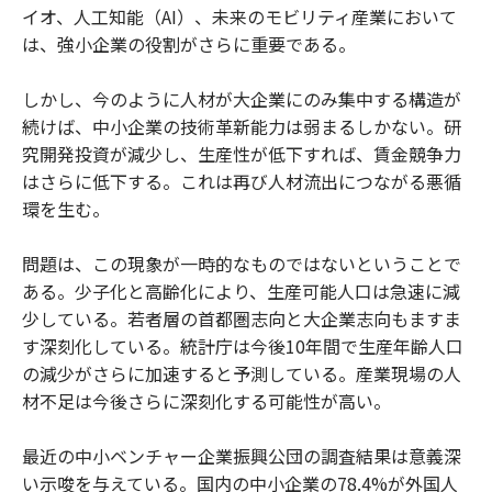
イオ、人工知能（AI）、未来のモビリティ産業において
は、強小企業の役割がさらに重要である。
しかし、今のように人材が大企業にのみ集中する構造が
続けば、中小企業の技術革新能力は弱まるしかない。研
究開発投資が減少し、生産性が低下すれば、賃金競争力
はさらに低下する。これは再び人材流出につながる悪循
環を生む。
問題は、この現象が一時的なものではないということで
ある。少子化と高齢化により、生産可能人口は急速に減
少している。若者層の首都圏志向と大企業志向もますま
す深刻化している。統計庁は今後10年間で生産年齢人口
の減少がさらに加速すると予測している。産業現場の人
材不足は今後さらに深刻化する可能性が高い。
最近の中小ベンチャー企業振興公団の調査結果は意義深
い示唆を与えている。国内の中小企業の78.4%が外国人