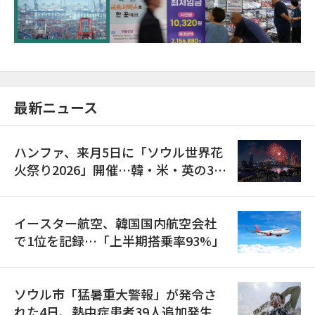
が初の1000億ドル突破
最新ニュース
ハンファ、来月5日に「ソウル世界花
火祭り2026」開催…韓・米・英の3カ
国が参加
イースター航空、韓国国内航空会社
で1位を記録…「上半期搭乗率93%」
ソウル市「猛暑重大警報」が発令さ
れた4日、熱中症患者39人追加発生