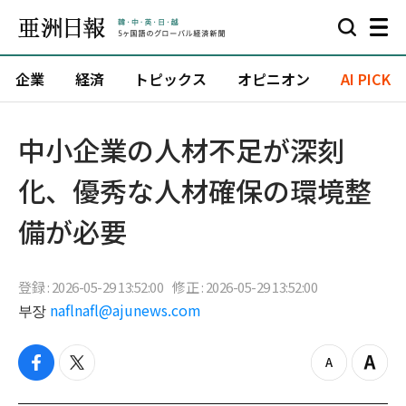
企業
経済
トピックス
オピニオン
AI PICK
中小企業の人材不足が深刻
化、優秀な人材確保の環境整
備が必要
登録 : 2026-05-29 13:52:00
修正 : 2026-05-29 13:52:00
부장
naflnafl@ajunews.com
f
t
z
Z
a
w
o
o
c
i
o
o