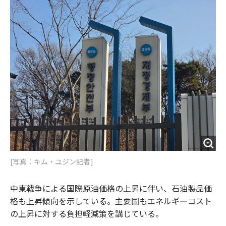
o
e
u
n
o
r
t
k
[写真：キム・ユジン記者]
中東戦争による国際原油価格の上昇に伴い、石油製品価
格も上昇傾向を示している。主要国もエネルギーコスト
の上昇に対する負担軽減策を講じている。