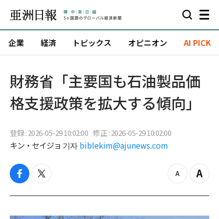
企業
経済
トピックス
オピニオン
AI PICK
財務省「主要国も石油製品価
格支援政策を拡大する傾向」
登録 : 2026-05-29 10:02:00
修正 : 2026-05-29 10:02:00
キン・セイジョ 기자
biblekim@ajunews.com
f
t
z
Z
a
w
o
o
c
i
o
o
e
t
m
m
b
t
o
i