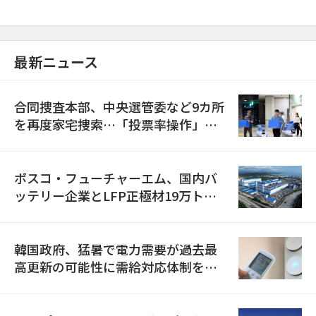
最新ニュース
合同捜査本部、中央選管委など9カ所
を再度家宅捜索…「投票率操作」の
資料を確保
ポスコ・フューチャーエム、国内バ
ッテリー企業とLFP正極材19万トン
の供給契約を締結
韓国政府、猛暑で電力需要が過去最
高更新の可能性に需給対応体制を点
検