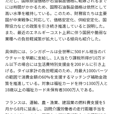
ただし、国際原油価格が石油製品価格に転嫁されるまで
には時間がかかるため、国際石油製品価格は依然として
高い水準を維持している。このため、財務官たちは主要
国が中東戦争に対応して、価格安定化、供給安定化、国
際協力などの政策を引き続き推進していると説明した。
また、最近のエネルギーコスト上昇に伴う国民や脆弱な
業種への負担軽減策が拡大している傾向も紹介した。
具体的には、シンガポールは全世帯に500ドル相当のバ
ウチャーを早期に支給し、1人当たり課税所得が10万ド
ル以下の場合には生活費特別支援金を200ドルに引き上
げる。タイは家計の負担軽減のため、月最大1000バーツ
の範囲で消費金額の60%を支援するマッチング補助金政
策を推進している。対象は福祉カードを持つ1300万人と
18歳以上の福祉カード未保有者3000万人である。
フランスは、運輸、農・漁業、建設業の燃料費支援を5
月から8月に延長し、訪問介護労働者の走行距離手当を