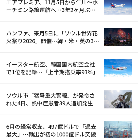
エアプレミア、11月5日から仁川〜ホ
ーチミン路線運航へ…3年2ヶ月ぶり
の再開
ハンファ、来月5日に「ソウル世界花
火祭り2026」開催…韓・米・英の3カ
国が参加
イースター航空、韓国国内航空会社
で1位を記録…「上半期搭乗率93%」
ソウル市「猛暑重大警報」が発令さ
れた4日、熱中症患者39人追加発生
6月の経常収支、497億ドルで「過去
最大」…輸出が初の1000億ドル突破