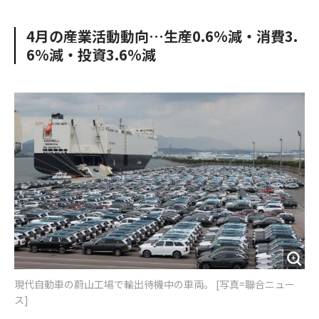
e
t
m
m
b
t
o
i
4月の産業活動動向…生産0.6%減・消費3.
o
e
u
n
6%減・投資3.6%減
o
r
t
k
現代自動車の蔚山工場で輸出待機中の車両。 [写真=聯合ニュー
ス]