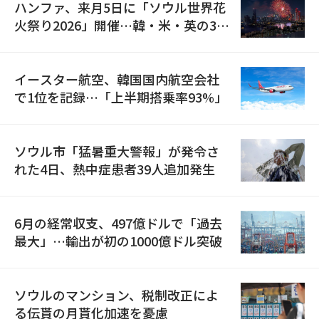
ハンファ、来月5日に「ソウル世界花
火祭り2026」開催…韓・米・英の3カ
国が参加
イースター航空、韓国国内航空会社
で1位を記録…「上半期搭乗率93%」
ソウル市「猛暑重大警報」が発令さ
れた4日、熱中症患者39人追加発生
6月の経常収支、497億ドルで「過去
最大」…輸出が初の1000億ドル突破
ソウルのマンション、税制改正によ
る伝貰の月貰化加速を憂慮