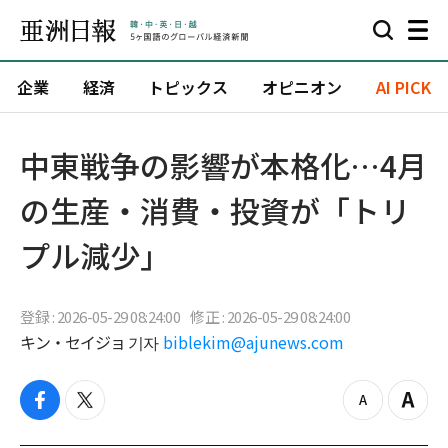
企業
経済
トピックス
オピニオン
AI PICK
中東戦争の影響が本格化…4月
の生産・消費・投資が「トリ
プル減少」
登録 : 2026-05-29 08:24:00
修正 : 2026-05-29 08:24:00
キン・セイジョ 기자
biblekim@ajunews.com
f
t
z
Z
a
w
o
o
c
i
o
o