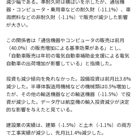
減少幅である。準耐久財は横ばいを示したが、通信機
器・コンピュータ・乗用車などの耐久財（-11.1%）、車
両燃料などの非耐久財（-1.1%）で販売が減少した影響
が大きい。
この関係者は「通信機器やコンピュータの販売は前月
（40.0%）の販売増加による基準効果がある」とし、
「自動車販売は年初の電気自動車補助金支援による電気
自動車の出荷増加が影響している」と指摘した。
投資も減少傾向を免れなかった。設備投資は前月比3.6%
減少した。半導体製造用機械などの機械類は0.5%増加し
たが、その他の輸送機器などの輸送機器（-11.5%）で投
資が減少した。データ庁は航空機の輸入投資減少が決定
的な影響を与えたと見ている。
建設業の実績は、建築（-1.5%）と土木（-1.1%）の両方
で工事実績が減少し、先月比1.4%減少した。