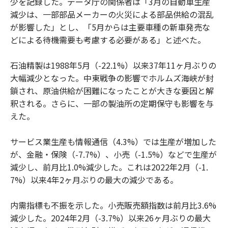
少を記録した。データ庁の関係者は「3月の自動車生産
減少は、一部部品メーカーの火災による部品供給の混乱
が影響した」とし、「5月からは主要車種の新車発売な
どによる待機需要も考慮する必要がある」と述べた。
石油精製は1988年5月（-22.1%）以来37年11ヶ月ぶりの
大幅減少となった。中東戦争の影響でホルムズ海峡が封
鎖され、原油供給が困難になったことが大きな要因と解
釈される。さらに、一部の製油所の定期保守も影響を与
えた。
サービス業生産も情報通信（4.3%）では生産が増加した
が、金融・保険（-7.7%）、小売（-1.5%）などで生産が
減少し、前月比1.0%減少した。これは2022年2月（-1.
7%）以来4年2ヶ月ぶりの最大の減少である。
内需指標も不振を示した。小売販売額指数は前月比3.6%
減少した。2024年2月（-3.7%）以来26ヶ月ぶりの最大