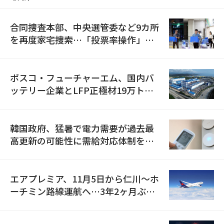
合同捜査本部、中央選管委など9カ所
を再度家宅捜索…「投票率操作」の
資料を確保
ポスコ・フューチャーエム、国内バ
ッテリー企業とLFP正極材19万トン
の供給契約を締結
韓国政府、猛暑で電力需要が過去最
高更新の可能性に需給対応体制を点
検
エアプレミア、11月5日から仁川〜ホ
ーチミン路線運航へ…3年2ヶ月ぶり
の再開