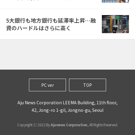
5大銀行も地方銀行も延滞率上昇…融
資のハードルはさらに高く
PC ver
TOP
Aju News Corporation LEEMA Building, 11th floor,
42, Jong-ro 1-gil, Jongno-gu, Seoul
Copyright ⓒ 2022 By
Ajunews Corporation
, All Rights Reserved.