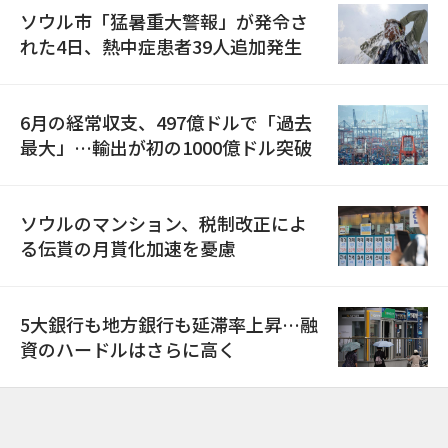
ソウル市「猛暑重大警報」が発令さ
れた4日、熱中症患者39人追加発生
6月の経常収支、497億ドルで「過去
最大」…輸出が初の1000億ドル突破
ソウルのマンション、税制改正によ
る伝貰の月貰化加速を憂慮
5大銀行も地方銀行も延滞率上昇…融
資のハードルはさらに高く