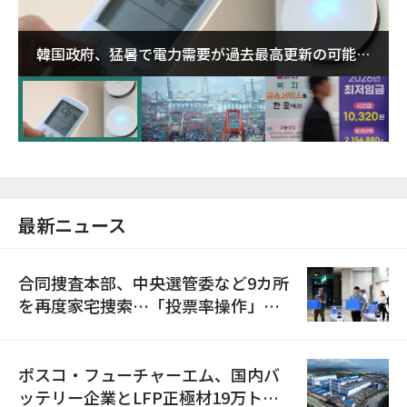
韓国政府、猛暑で電力需要が過去最高更新の可能性
に需給対応体制を点検
最新ニュース
合同捜査本部、中央選管委など9カ所
を再度家宅捜索…「投票率操作」の
資料を確保
ポスコ・フューチャーエム、国内バ
ッテリー企業とLFP正極材19万トン