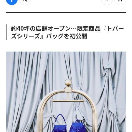
f
t
z
Z
a
w
o
o
c
i
o
o
e
t
m
m
b
t
o
i
約40坪の店舗オープン…限定商品『トパー
o
e
u
n
ズシリーズ』バッグを初公開
o
r
t
k