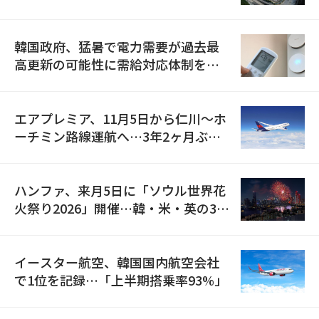
の供給契約を締結
韓国政府、猛暑で電力需要が過去最
高更新の可能性に需給対応体制を点
検
エアプレミア、11月5日から仁川〜ホ
ーチミン路線運航へ…3年2ヶ月ぶり
の再開
ハンファ、来月5日に「ソウル世界花
火祭り2026」開催…韓・米・英の3カ
国が参加
イースター航空、韓国国内航空会社
で1位を記録…「上半期搭乗率93%」