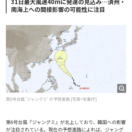
31日最大風速40mに発達の見込み…済州・
o
e
u
n
南海上への間接影響の可能性に注目
o
r
t
k
第6号台風 'ジャングミ' の予想進路 [写真=気象庁]
第6号台風『ジャングミ』が北上しており、韓国への影響
が注目されている。現在の予想進路によれば、ジャング