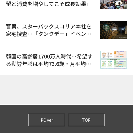
留と消費を増やしてこそ成長効果」
警察、スターバックスコリア本社を
家宅捜査…「タンクデー」イベント
巡り侮辱容疑
韓国の高齢層1700万人時代…希望す
る勤労年齢は平均73.6歳・月平均賃
金は300万ウォン以上
PC ver
TOP