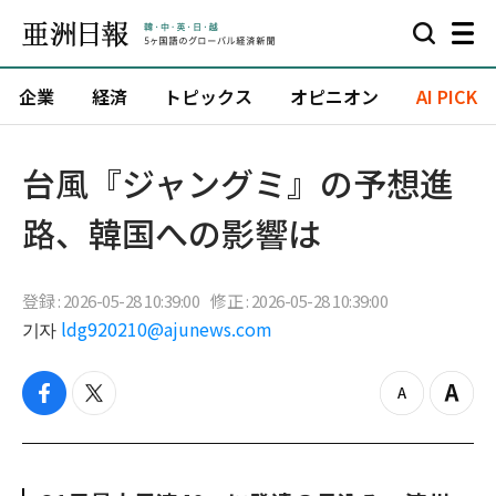
企業
経済
トピックス
オピニオン
AI PICK
台風『ジャングミ』の予想進
路、韓国への影響は
登録 : 2026-05-28 10:39:00
修正 : 2026-05-28 10:39:00
기자
ldg920210@ajunews.com
f
t
z
Z
a
w
o
o
c
i
o
o
e
t
m
m
b
t
o
i