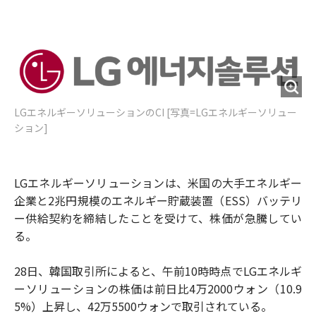
e
t
m
m
b
t
o
i
o
e
u
n
o
r
t
k
LGエネルギーソリューションのCI [写真=LGエネルギーソリュー
ション]
LGエネルギーソリューションは、米国の大手エネルギー
企業と2兆円規模のエネルギー貯蔵装置（ESS）バッテリ
ー供給契約を締結したことを受けて、株価が急騰してい
る。
28日、韓国取引所によると、午前10時時点でLGエネルギ
ーソリューションの株価は前日比4万2000ウォン（10.9
5%）上昇し、42万5500ウォンで取引されている。