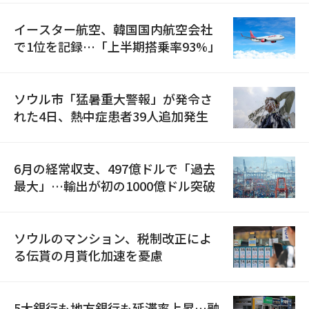
イースター航空、韓国国内航空会社
で1位を記録…「上半期搭乗率93%」
ソウル市「猛暑重大警報」が発令さ
れた4日、熱中症患者39人追加発生
6月の経常収支、497億ドルで「過去
最大」…輸出が初の1000億ドル突破
ソウルのマンション、税制改正によ
る伝貰の月貰化加速を憂慮
5大銀行も地方銀行も延滞率上昇…融