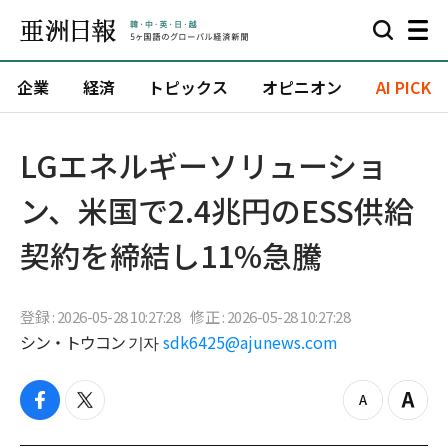
企業
経済
トピックス
オピニオン
AI PICK
LGエネルギーソリューショ
ン、米国で2.4兆円のESS供給
契約を締結し11%急騰
登録 : 2026-05-28 10:27:28
修正 : 2026-05-28 10:27:28
シン・トウコン 기자
sdk6425@ajunews.com
f
t
z
Z
a
w
o
o
c
i
o
o