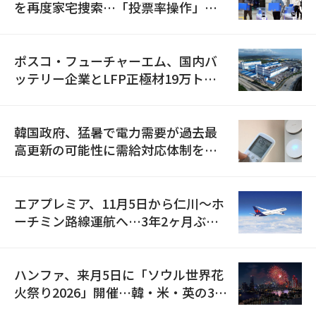
を再度家宅捜索…「投票率操作」の
資料を確保
ポスコ・フューチャーエム、国内バ
ッテリー企業とLFP正極材19万トン
の供給契約を締結
韓国政府、猛暑で電力需要が過去最
高更新の可能性に需給対応体制を点
検
エアプレミア、11月5日から仁川〜ホ
ーチミン路線運航へ…3年2ヶ月ぶり
の再開
ハンファ、来月5日に「ソウル世界花
火祭り2026」開催…韓・米・英の3カ
国が参加