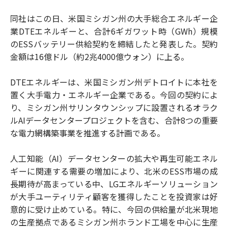
同社はこの日、米国ミシガン州の大手総合エネルギー企
業DTEエネルギーと、合計6ギガワット時（GWh）規模
のESSバッテリー供給契約を締結したと発表した。契約
金額は16億ドル（約2兆4000億ウォン）に上る。
DTEエネルギーは、米国ミシガン州デトロイトに本社を
置く大手電力・エネルギー企業である。今回の契約によ
り、ミシガン州サリンタウンシップに設置されるオラク
ルAIデータセンタープロジェクトを含む、合計8つの重要
な電力網構築事業を推進する計画である。
人工知能（AI）データセンターの拡大や再生可能エネル
ギーに関連する需要の増加により、北米のESS市場の成
長期待が高まっている中、LGエネルギーソリューション
が大手ユーティリティ顧客を獲得したことを投資家は好
意的に受け止めている。特に、今回の供給量が北米現地
の生産拠点であるミシガン州ホランド工場を中心に生産