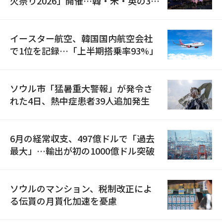
火祭り2026」開催…韓・米・英の3カ
国が参加
イースター航空、韓国国内航空会社
で1位を記録…「上半期搭乗率93%」
ソウル市「猛暑重大警報」が発令さ
れた4日、熱中症患者39人追加発生
6月の経常収支、497億ドルで「過去
最大」…輸出が初の1000億ドル突破
ソウルのマンション、税制改正によ
る伝貰の月貰化加速を憂慮