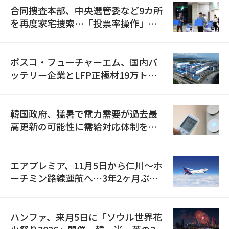
合同捜査本部、中央選管委など9カ所
を再度家宅捜索…「投票率操作」の
資料を確保
ポスコ・フューチャーエム、国内バ
ッテリー企業とLFP正極材19万トン
の供給契約を締結
韓国政府、猛暑で電力需要が過去最
高更新の可能性に需給対応体制を点
検
エアプレミア、11月5日から仁川〜ホ
ーチミン路線運航へ…3年2ヶ月ぶり
の再開
ハンファ、来月5日に「ソウル世界花