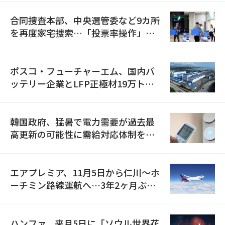
合同捜査本部、中央選管委など9カ所
を再度家宅捜索…「投票率操作」の
資料を確保
ポスコ・フューチャーエム、国内バ
ッテリー企業とLFP正極材19万トン
の供給契約を締結
韓国政府、猛暑で電力需要が過去最
高更新の可能性に需給対応体制を点
検
エアプレミア、11月5日から仁川〜ホ
ーチミン路線運航へ…3年2ヶ月ぶり
の再開
ハンファ、来月5日に「ソウル世界花