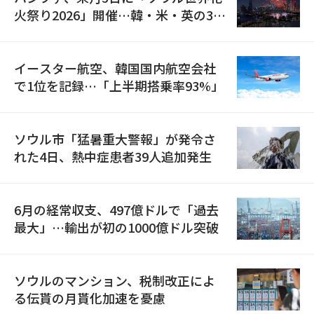
火祭り2026」開催…韓・米・英の3カ
国が参加
イースター航空、韓国国内航空会社
で1位を記録…「上半期搭乗率93%」
ソウル市「猛暑重大警報」が発令さ
れた4日、熱中症患者39人追加発生
6月の経常収支、497億ドルで「過去
最大」…輸出が初の1000億ドル突破
ソウルのマンション、税制改正によ
る伝貰の月貰化加速を憂慮