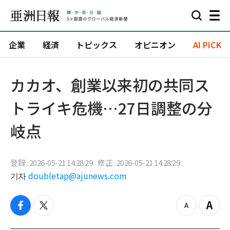
企業
経済
トピックス
オピニオン
AI PICK
カカオ、創業以来初の共同ス
トライキ危機…27日調整の分
岐点
登録 : 2026-05-21 14:28:29
修正 : 2026-05-21 14:28:29
기자
doubletap@ajunews.com
f
t
z
Z
a
w
o
o
c
i
o
o