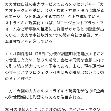
カカオは自社の主力サービスであるメッセンジャー『カ
カオトーク』を基に、会話・検索・推薦・決済に繋がる
AIエージェントを導入するプロジェクトを進めている。
ストライキが現実化すれば、AIエージェントプラットフ
ォームなど新事業の推進にも負担がかかるとの懸念が出
ている。カカオ本社以外の4つの関連会社は金融、ゲー
ム事業などを運営している。
カカオ関係者は『18日に労使が調整期限を延長すること
で合意したため、残りの期間、会社は円満な合意に向け
て引き続き努力していく予定である。また、現在運営中
のサービスやプロジェクト計画にも支障が出ないよう努
める』と述べた。
一方、今回のカカオのストライキの現実化が他のIT企業
の労使関係にも影響を与えるか注目される。
20日の決起大会にはカカオのほか、ネイバー・ネクソ