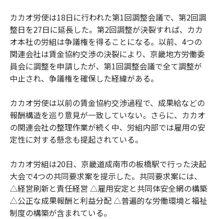
カカオ労使は18日に行われた第1回調整会議で、第2回調
整日を27日に延長した。第2回調整が決裂すれば、カカ
オ本社の労組は争議権を得ることになる。以前、4つの
関連会社は賃金協約交渉の決裂により、京畿地方労働委
員会に調整を申請したが、第1回調整会議で全て調整が
中止され、争議権を確保した経緯がある。
カカオ労使は以前の賃金協約交渉過程で、成果給などの
報酬構造を巡り意見が一致していない。さらに、カカオ
の関連会社の整理作業が続く中、労組内部では雇用の安
定性に対する懸念も提起されている。
カカオ労組は20日、京畿道成南市の板橋駅で行った決起
大会で4つの共同要求案を提示した。共同要求案には、
△経営刷新と責任経営 △雇用安定と共同体安全網の構築
△公正な成果報酬と利益分配 △普遍的な労働環境と福祉
制度の構築が含まれている。