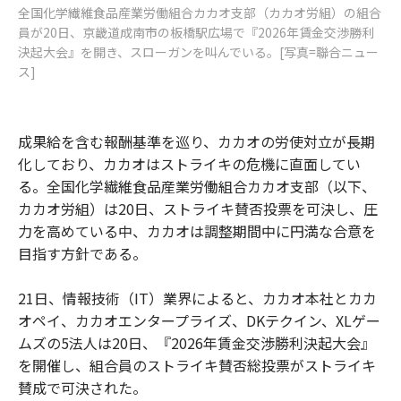
全国化学繊維食品産業労働組合カカオ支部（カカオ労組）の組合
員が20日、京畿道成南市の板橋駅広場で『2026年賃金交渉勝利
決起大会』を開き、スローガンを叫んでいる。[写真=聯合ニュー
ス]
成果給を含む報酬基準を巡り、カカオの労使対立が長期
化しており、カカオはストライキの危機に直面してい
る。全国化学繊維食品産業労働組合カカオ支部（以下、
カカオ労組）は20日、ストライキ賛否投票を可決し、圧
力を高めている中、カカオは調整期間中に円満な合意を
目指す方針である。
21日、情報技術（IT）業界によると、カカオ本社とカカ
オペイ、カカオエンタープライズ、DKテクイン、XLゲー
ムズの5法人は20日、『2026年賃金交渉勝利決起大会』
を開催し、組合員のストライキ賛否総投票がストライキ
賛成で可決された。