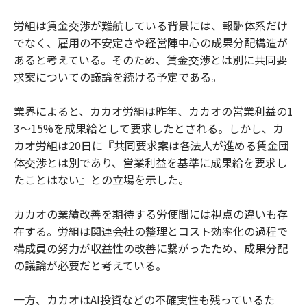
労組は賃金交渉が難航している背景には、報酬体系だけ
でなく、雇用の不安定さや経営陣中心の成果分配構造が
あると考えている。そのため、賃金交渉とは別に共同要
求案についての議論を続ける予定である。
業界によると、カカオ労組は昨年、カカオの営業利益の1
3～15%を成果給として要求したとされる。しかし、カ
カオ労組は20日に『共同要求案は各法人が進める賃金団
体交渉とは別であり、営業利益を基準に成果給を要求し
たことはない』との立場を示した。
カカオの業績改善を期待する労使間には視点の違いも存
在する。労組は関連会社の整理とコスト効率化の過程で
構成員の努力が収益性の改善に繋がったため、成果分配
の議論が必要だと考えている。
一方、カカオはAI投資などの不確実性も残っているた