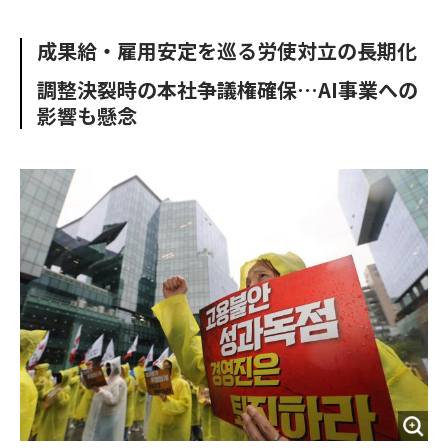
e
t
m
m
b
t
o
i
成果給・雇用安定を巡る労使対立の長期化
o
e
u
n
o
r
t
調整決裂時の本社争議権確保…AI事業への
k
影響も懸念