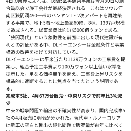
4日の業界によれば、狭間5区再建築事業は今月30日の組
合員総会で施工会社が最終決定される。これはソウル江
南区狭間洞490一帯のハンヤン1・2次アパートを再建築
する事業で、地下5階～地上最高60階、8棟、1397戸規模
で造成される。総事業費は約1兆5000億ウォンである。
「狭間現代」という象徴性を前面に出した現代建設が有
利との評価がある中、DLイーエンシーは金融条件と事業
構造の改善を掲げて対抗している。
DLイーエンシーは平米当たり1139万ウォンの工事費を提
案し、組合予定工事費より100万ウォン以上低い水準を
提示した。単なる価格競争を超え、工事費上昇リスクを
構造的に遮断することに焦点を当てたという説明であ
る。
完成車5社、4月67万台販売…中東リスクで前年比3%減
少
中東の戦争問題で輸出の不確実性が高まり、国内完成車5
社の4月販売に明暗が分かれた。現代車・ルノーコリア
は新車の空白と輸出の鈍化問題で販売量が前年に比べて