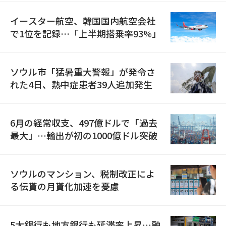
イースター航空、韓国国内航空会社
で1位を記録…「上半期搭乗率93%」
ソウル市「猛暑重大警報」が発令さ
れた4日、熱中症患者39人追加発生
6月の経常収支、497億ドルで「過去
最大」…輸出が初の1000億ドル突破
ソウルのマンション、税制改正によ
る伝貰の月貰化加速を憂慮
5大銀行も地方銀行も延滞率上昇…融