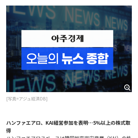
o
e
u
n
o
r
t
k
[写真=アジュ経済DB]
ハンファエアロ、KAI経営参加を表明…5%以上の株式取
得
ハンファエアロスペースは韓国航空宇宙産業（KAI）の株