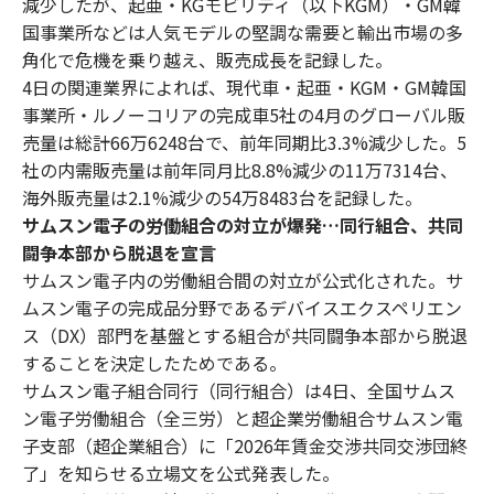
減少したが、起亜・KGモビリティ（以下KGM）・GM韓
国事業所などは人気モデルの堅調な需要と輸出市場の多
角化で危機を乗り越え、販売成長を記録した。
4日の関連業界によれば、現代車・起亜・KGM・GM韓国
事業所・ルノーコリアの完成車5社の4月のグローバル販
売量は総計66万6248台で、前年同期比3.3%減少した。5
社の内需販売量は前年同月比8.8%減少の11万7314台、
海外販売量は2.1%減少の54万8483台を記録した。
サムスン電子の労働組合の対立が爆発…同行組合、共同
闘争本部から脱退を宣言
サムスン電子内の労働組合間の対立が公式化された。サ
ムスン電子の完成品分野であるデバイスエクスペリエン
ス（DX）部門を基盤とする組合が共同闘争本部から脱退
することを決定したためである。
サムスン電子組合同行（同行組合）は4日、全国サムス
ン電子労働組合（全三労）と超企業労働組合サムスン電
子支部（超企業組合）に「2026年賃金交渉共同交渉団終
了」を知らせる立場文を公式発表した。