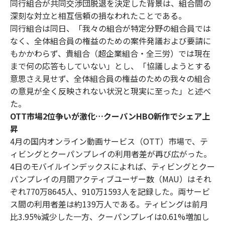
同行組合が共同交渉団脱退を決定した背景は、組合間の
深刻な対立と相互信頼の損なわれたことである。
同行組合は同日、「我々の組合が特定分野の組合員では
なく、全体組合員の権益のための案件発議および要請に
もかかわらず、貴組合（超企業組合・全三労）では現在
まで何の応答もしていない」とし、「協議しようとする
意思さえ見せず、全体組合員の権益のための我々の組合
の意見が全く反映されない状況と現実に至った」と述べ
た。
OTT市場2位争いが激化…クーパンHBO新作でシェア上
昇
4月の国内オンライン動画サービス（OTT）市場で、テ
ィビングとクーパンプレイの利用者差が再び広がった。
4日のモバイルインデックスによれば、ティビングとクー
パンプレイの月間アクティブユーザー数（MAU）はそれ
ぞれ770万8645人、910万1593人を記録した。両サービ
ス間の利用者差は約139万人である。ティビングは前月
比3.95%減少した一方、クーパンプレイは0.61%増加し