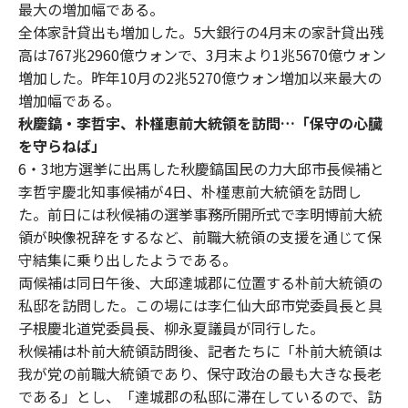
最大の増加幅である。
全体家計貸出も増加した。5大銀行の4月末の家計貸出残
高は767兆2960億ウォンで、3月末より1兆5670億ウォン
増加した。昨年10月の2兆5270億ウォン増加以来最大の
増加幅である。
秋慶鎬・李哲宇、朴槿恵前大統領を訪問…「保守の心臓
を守らねば」
6・3地方選挙に出馬した秋慶鎬国民の力大邱市長候補と
李哲宇慶北知事候補が4日、朴槿恵前大統領を訪問し
た。前日には秋候補の選挙事務所開所式で李明博前大統
領が映像祝辞をするなど、前職大統領の支援を通じて保
守結集に乗り出したようである。
両候補は同日午後、大邱達城郡に位置する朴前大統領の
私邸を訪問した。この場には李仁仙大邱市党委員長と具
子根慶北道党委員長、柳永夏議員が同行した。
秋候補は朴前大統領訪問後、記者たちに「朴前大統領は
我が党の前職大統領であり、保守政治の最も大きな長老
である」とし、「達城郡の私邸に滞在しているので、訪