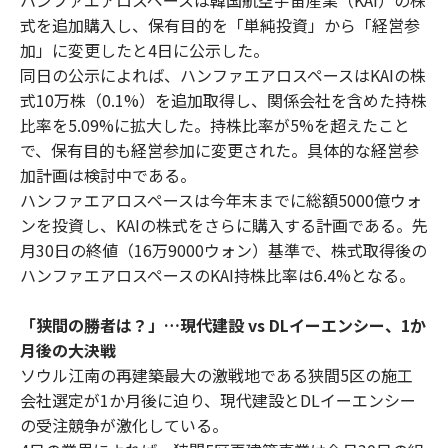
式を追加購入し、保有目的を「単純投資」から「経営参
加」に変更したと4日に公示した。
同日の公示によれば、ハンファエアロスペースはKAIの株
式10万株（0.1%）を追加取得し、関係会社を含めた持株
比率を5.09%に拡大した。持株比率が5%を超えたこと
で、保有目的も経営参加に変更された。具体的な経営参
加計画は検討中である。
ハンファエアロスペースは今年末までに総額5000億ウォ
ンを投資し、KAIの株式をさらに購入する計画である。先
月30日の終値（16万9000ウォン）基準で、株式取得後の
ハンファエアロスペースのKAI持株比率は6.4%となる。
「狭間の勝者は？」…現代建設 vs DLイーエンシー、1か
月後の大決戦
ソウル江南の再建築最大の激戦地である狭間5区の施工
会社選定が1か月後に迫り、現代建設とDLイーエンシー
の受注競争が激化している。