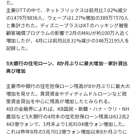
た。
主要OTTの中で、ネットフリックスは前月比7.02%減少
の1479万9836人、ウェーブは1.27%増加の389万7570人
と集計された。ディズニープラスはKTのハッキング被害
顧客補償プログラムの影響で2月のMAUが約100万人近く
増加したが、4月には前月比8.31%減少の346万2195人を
記録した。
5大銀行の住宅ローン、8か月ぶりに最大増加…家計貸出
再び増加
主要市中銀行の住宅担保ローン残高が8か月ぶりに最大の
増加を見せた。賃貸資金やディディムドルローンなど政
策資金貸出を中心に残高が増加したとみられる。
4日の金融界によれば、KB国民・新韓・ハナ・ウリ・NH
農協など5大銀行の4月末の住宅担保ローン残高は612兆2
443億ウォンで、3月末より1兆9104億ウォン増加した。
これは昨年8月の3兆7012億ウォン増加以来8か月ぶりに