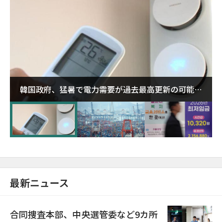
韓国政府、猛暑で電力需要が過去最高更新の可能性
に需給対応体制を点検
最新ニュース
合同捜査本部、中央選管委など9カ所