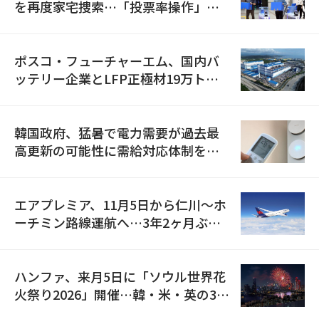
を再度家宅捜索…「投票率操作」の
資料を確保
ポスコ・フューチャーエム、国内バ
ッテリー企業とLFP正極材19万トン
の供給契約を締結
韓国政府、猛暑で電力需要が過去最
高更新の可能性に需給対応体制を点
検
エアプレミア、11月5日から仁川〜ホ
ーチミン路線運航へ…3年2ヶ月ぶり
の再開
ハンファ、来月5日に「ソウル世界花
火祭り2026」開催…韓・米・英の3カ
国が参加