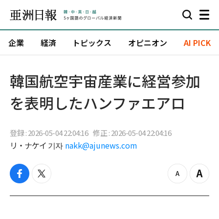
企業
経済
トピックス
オピニオン
AI PICK
韓国航空宇宙産業に経営参加
を表明したハンファエアロ
登録 : 2026-05-04 22:04:16
修正 : 2026-05-04 22:04:16
リ・ナケイ 기자
nakk@ajunews.com
f
t
z
Z
a
w
o
o
c
i
o
o
e
t
m
m
b
t
o
i