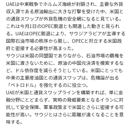
UAEは中東戦争でホルムズ海峡が封鎖され、主要な外貨
収入源である原油輸出に大きな打撃を受けた中、米国と
の通貨スワップが外貨危機の安全網になると見ている。
これは今月1日のOPEC脱退とも関連した動きと見られ
る。UAEはOPEC脱退により、サウジアラビアが主導する
国際石油市場の秩序から脱し、OPECと対立する米国政
府と密接する必要性が高まった。
サウジは米国の同盟国でありながら、石油市場の覇権を
米国に渡さないために、原油の中国元決済を模索するな
ど、ドル依存度を減らそうとしている。米国にとっても
中東の主要産油国との通貨スワップは、危機論が出る
「ペトロドル」を強化するのに役立つ。
UAEが米国と通貨スワップラインを構築すれば、単に金
融分野にとどまらず、常時の脅威要素となるイランに対
抗して安全保障、軍事政策まで米国とさらに密接する可
能性が高い。サウジとはさらに距離が遠くなることを意
味する。