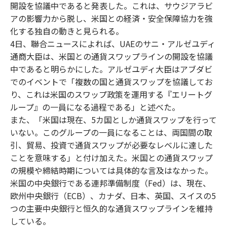
開設を協議中であると発表した。これは、サウジアラビ
アの影響力から脱し、米国との経済・安全保障協力を強
化する独自の動きと見られる。
4日、聯合ニュースによれば、UAEのサニ・アルゼユディ
通商大臣は、米国との通貨スワップラインの開設を協議
中であると明らかにした。アルゼユディ大臣はアブダビ
でのイベントで「複数の国と通貨スワップを協議してお
り、これは米国のスワップ政策を運用する『エリートグ
ループ』の一員になる過程である」と述べた。
また、「米国は現在、5カ国としか通貨スワップを行って
いない。このグループの一員になることは、両国間の取
引、貿易、投資で通貨スワップが必要なレベルに達した
ことを意味する」と付け加えた。米国との通貨スワップ
の規模や締結時期については具体的な言及はなかった。
米国の中央銀行である連邦準備制度（Fed）は、現在、
欧州中央銀行（ECB）、カナダ、日本、英国、スイスの5
つの主要中央銀行と恒久的な通貨スワップラインを維持
している。