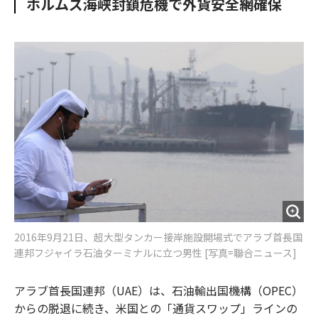
ホルムズ海峡封鎖危機で外貨安全網確保
o
e
u
n
o
r
t
k
2016年9月21日、超大型タンカー接岸施設開場式でアラブ首長国
連邦フジャイラ石油ターミナルに立つ男性 [写真=聯合ニュース]
アラブ首長国連邦（UAE）は、石油輸出国機構（OPEC）
からの脱退に続き、米国との「通貨スワップ」ラインの