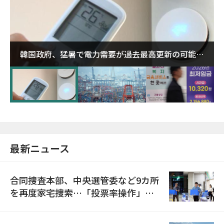
韓国政府、猛暑で電力需要が過去最高更新の可能性
に需給対応体制を点検
最新ニュース
合同捜査本部、中央選管委など9カ所
を再度家宅捜索…「投票率操作」の
資料を確保