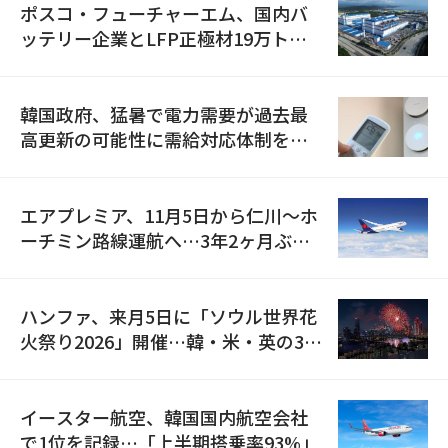
ポスコ・フューチャーエム、国内バ
ッテリー企業とLFP正極材19万トン
の供給契約を締結
韓国政府、猛暑で電力需要が過去最
高更新の可能性に需給対応体制を点
検
エアプレミア、11月5日から仁川〜ホ
ーチミン路線運航へ…3年2ヶ月ぶり
の再開
ハンファ、来月5日に「ソウル世界花
火祭り2026」開催…韓・米・英の3カ
国が参加
イースター航空、韓国国内航空会社
で1位を記録…「上半期搭乗率93%」