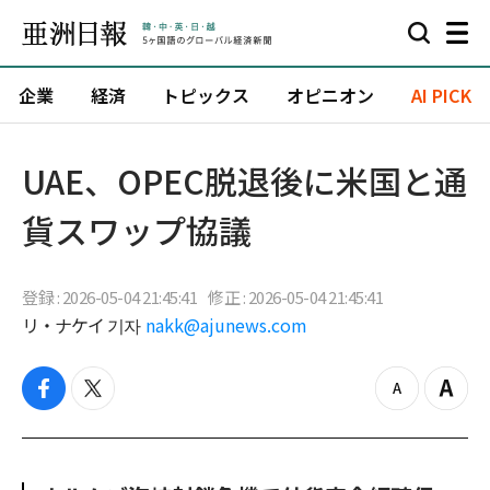
企業
経済
トピックス
オピニオン
AI PICK
UAE、OPEC脱退後に米国と通
貨スワップ協議
登録 : 2026-05-04 21:45:41
修正 : 2026-05-04 21:45:41
リ・ナケイ 기자
nakk@ajunews.com
f
t
z
Z
a
w
o
o
c
i
o
o
e
t
m
m
b
t
o
i