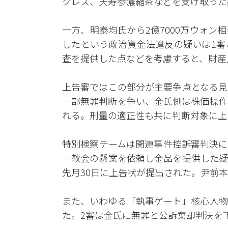
クレス、天寿参濃縮茶などを受け取った
一方、明泰均氏から2億7000万ウォ
したという政治資金法違反の疑いは1審
査を提供した点などを考慮すると、財産
上告審ではこの部分が主要争点となる見
一部無罪判断を争い、金氏側は株価操作
れる。刑量の適正性も共に判断対象に上
特別検察チームは関連事件控訴審判決に
一教会の懸案を依頼し金品を提供した疑
先月30日に上告状が提出された。尹前本
また、いわゆる「執事ゲート」核心人物
た。2審は金氏に無罪と公訴棄却判決を