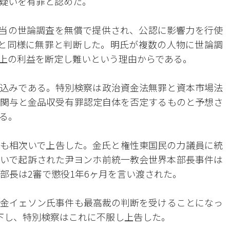
疑いを有罪と認めた。
ン相当の世論調査を無償で提供され、公認に影響力を行使
と同様に無罪と判断した。明氏が複数の人物に世論調
上の利益を断定し難いという理由からである。
込みである。特別検察は政治資金法無罪と資本市場法
関与と金品収受有罪認定自体を否定するものと予想さ
る。
も相次いで上告した。金氏と権性東国民の力議員に統
いで起訴された尹ヨンホ前統一教会世界本部長事件は
部長は2審で懲役1年6ヶ月を言い渡された。
金イェソン氏事件も最高裁の判断を受けることになっ
下し、特別検察はこれに不服し上告した。