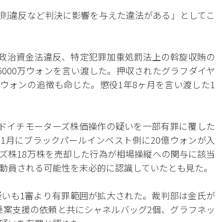
則違反など判決に影響を与えた違法がある」としてこ
、政治資金法違反、特定犯罪加重処罰法上の斡旋収賄の
5000万ウォンを言い渡した。押収されたグラフダイヤ
万ウォンの追徴も命じた。懲役1年8ヶ月を言い渡した1
ドイチモーターズ株価操作の疑いを一部有罪に覆した
〜11月にブラックパールインベスト側に20億ウォンが入
ズ株18万株を売却した行為が相場操縦への関与に該当
動員される可能性を未必的に認識していたとも見た。
いも1審より有罪範囲が拡大された。裁判部は金氏が
の懸案支援の依頼と共にシャネルバッグ2個、グラフネッ