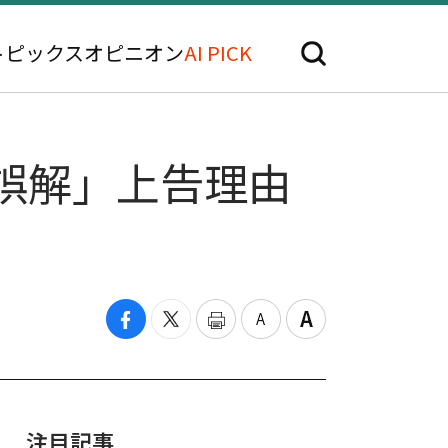
トピックス
オピニオン
AI PICK
誤解」上告理由
注目記事