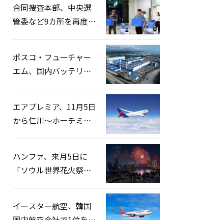
合同捜査本部、中央選
管委など9カ所を再度家
宅捜索…「投票率操
作」の資料を確保
ポスコ・フューチャー
エム、国内バッテリー
企業とLFP正極材19万ト
ンの供給契約を締結
エアプレミア、11月5日
から仁川〜ホーチミン
路線運航へ…3年2ヶ月
ぶりの再開
ハンファ、来月5日に
「ソウル世界花火祭り
2026」開催…韓・米・
英の3カ国が参加
イースター航空、韓国
国内航空会社で1位を記