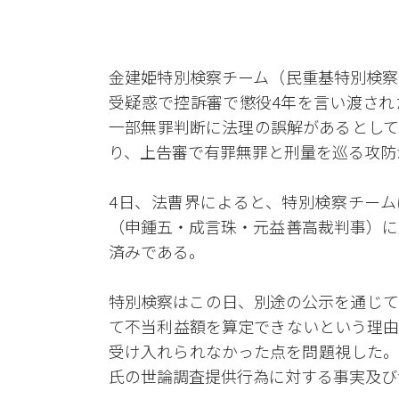
金建姫特別検察チーム（民重基特別検察
受疑惑で控訴審で懲役4年を言い渡され
一部無罪判断に法理の誤解があるとして
り、上告審で有罪無罪と刑量を巡る攻防
4日、法曹界によると、特別検察チーム
（申鍾五・成言珠・元益善高裁判事）に
済みである。
特別検察はこの日、別途の公示を通じて
て不当利益額を算定できないという理由
受け入れられなかった点を問題視した。
氏の世論調査提供行為に対する事実及び