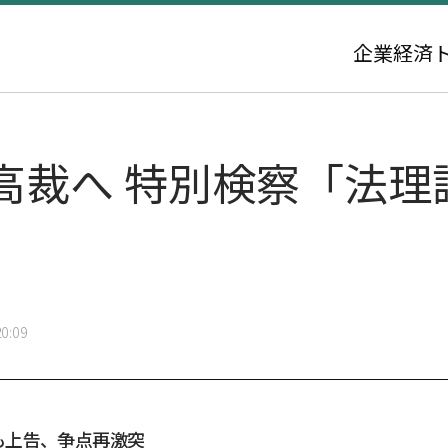
企業
経済
高裁へ 特別検察「法理
0:09
も上告、争点再激突