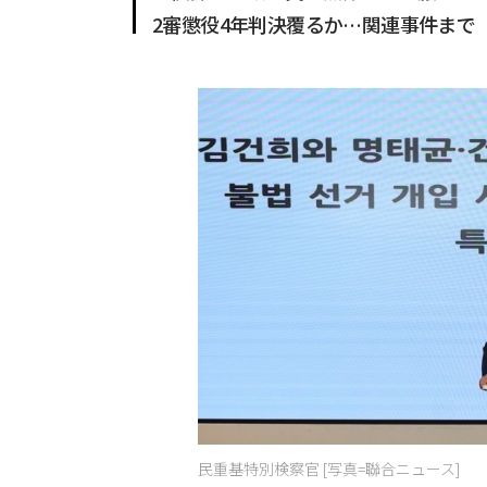
2審懲役4年判決覆るか…関連事件まで
民重基特別検察官 [写真=聯合ニュース]