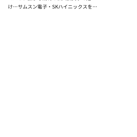
け…サムスン電子・SKハイニックスを巡
る明暗