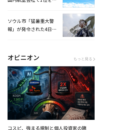
録…「上半期搭乗率
93%」
ソウル市「猛暑重大警
報」が発令された4日、
熱中症患者39人追加発
生
オピニオン
もっと見る
コスピ、強まる規制と個人投資家の賭