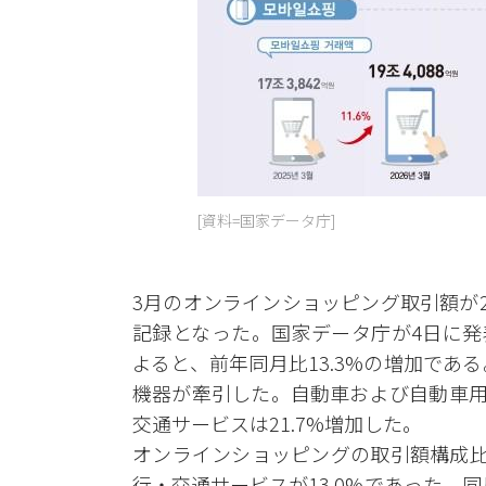
[資料=国家データ庁]
3月のオンラインショッピング取引額が2
記録となった。国家データ庁が4日に発
よると、前年同月比13.3%の増加で
機器が牽引した。自動車および自動車用品は
交通サービスは21.7%増加した。
オンラインショッピングの取引額構成比は
行・交通サービスが13.0%であった。同