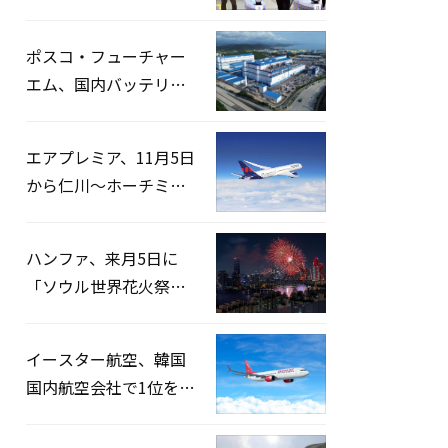
宅捜索…「投票率操
作」の資料を確保
ポスコ・フューチャー
エム、国内バッテリー
企業とLFP正極材19万ト
ンの供給契約を締結
エアプレミア、11月5日
から仁川〜ホーチミン
路線運航へ…3年2ヶ月
ぶりの再開
ハンファ、来月5日に
「ソウル世界花火祭り
2026」開催…韓・米・
英の3カ国が参加
イースター航空、韓国
国内航空会社で1位を記
録…「上半期搭乗率
93%」