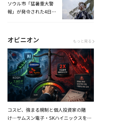
ソウル市「猛暑重大警
報」が発令された4日、
熱中症患者39人追加発
生
オピニオン
もっと見る
コスピ、強まる規制と個人投資家の賭
け…サムスン電子・SKハイニックスを巡
る明暗