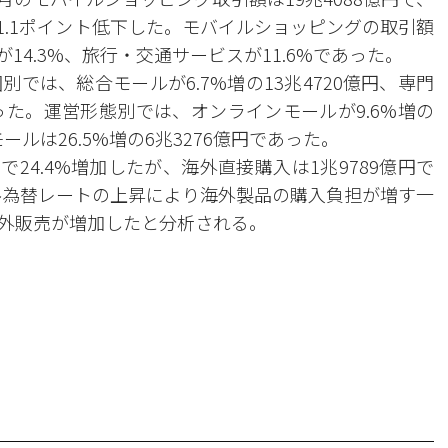
で1.1ポイント低下した。モバイルショッピングの取引額
14.3%、旅行・交通サービスが11.6%であった。
では、総合モールが6.7%増の13兆4720億円、専門
であった。運営形態別では、オンラインモールが9.6%増の
ールは26.5%増の6兆3276億円であった。
で24.4%増加したが、海外直接購入は1兆9789億円で
ドル為替レートの上昇により海外製品の購入負担が増す一
外販売が増加したと分析される。
。