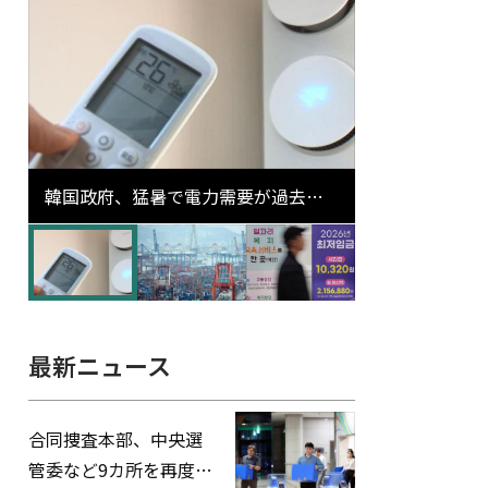
韓国政府、猛暑で電力需要が過去最
高更新の可能性に需給対応体制を点
検
最新ニュース
合同捜査本部、中央選
管委など9カ所を再度家