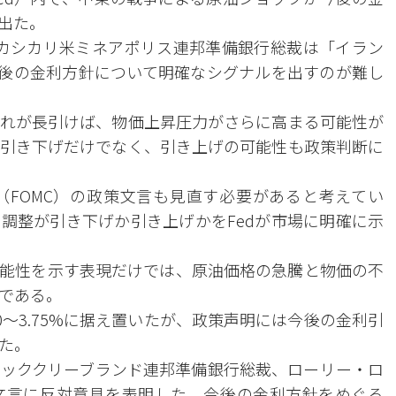
出た。
カシカリ米ミネアポリス連邦準備銀行総裁は「イラン
今後の金利方針について明確なシグナルを出すのが難し
れが長引けば、物価上昇圧力がさらに高まる可能性が
引き下げだけでなく、引き上げの可能性も政策判断に
FOMC）の政策文言も見直す必要があると考えてい
調整が引き下げか引き上げかをFedが市場に明確に示
能性を示す表現だけでは、原油価格の急騰と物価の不
である。
50〜3.75%に据え置いたが、政策声明には今後の金利引
た。
ッククリーブランド連邦準備銀行総裁、ローリー・ロ
文言に反対意見を表明した。今後の金利方針をめぐる