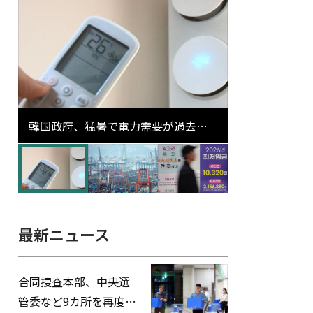
韓国政府、猛暑で電力需要が過去最
高更新の可能性に需給対応体制を点
検
最新ニュース
合同捜査本部、中央選
管委など9カ所を再度家