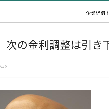
企業
経済
、次の金利調整は引き
6:36