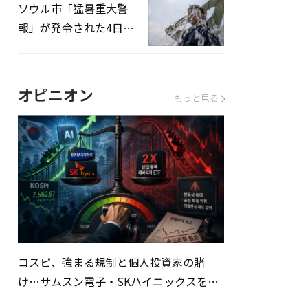
ソウル市「猛暑重大警
報」が発令された4日、
熱中症患者39人追加発
生
オピニオン
もっと見る
コスピ、強まる規制と個人投資家の賭
け…サムスン電子・SKハイニックスを巡
る明暗