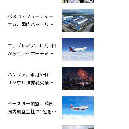
宅捜索…「投票率操
作」の資料を確保
ポスコ・フューチャー
エム、国内バッテリー
企業とLFP正極材19万ト
ンの供給契約を締結
エアプレミア、11月5日
から仁川〜ホーチミン
路線運航へ…3年2ヶ月
ぶりの再開
ハンファ、来月5日に
「ソウル世界花火祭り
2026」開催…韓・米・
英の3カ国が参加
イースター航空、韓国
国内航空会社で1位を記
録…「上半期搭乗率
93%」