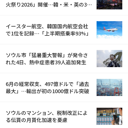
火祭り2026」開催…韓・米・英の3カ
国が参加
イースター航空、韓国国内航空会社
で1位を記録…「上半期搭乗率93%」
ソウル市「猛暑重大警報」が発令さ
れた4日、熱中症患者39人追加発生
6月の経常収支、497億ドルで「過去
最大」…輸出が初の1000億ドル突破
ソウルのマンション、税制改正によ
る伝貰の月貰化加速を憂慮