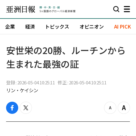
企業
経済
トピックス
オピニオン
AI PICK
安世栄の20勝、ルーチンから
生まれた最強の証
登録 : 2026-05-04 10:25:11
修正 : 2026-05-04 10:25:11
リン・ケイシン
f
t
z
Z
a
w
o
o
c
i
o
o
e
t
m
m
b
t
o
i