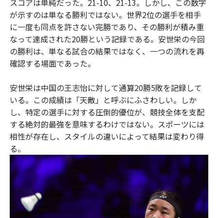
スコアは単純だった。21-10、21-13。しかし、この数字
o
e
u
n
が示すのは単なる勝利ではない。世界2位の選手を相手
o
r
t
k
に一度も同点を許さない完勝であり、その勝利が積み重
なって達成された20勝という記録である。安世栄の今回
の勝利は、単なる試合の結果ではなく、一つの流れを再
確認する場面であった。
安世栄は中国の王志怡に対して通算20勝5敗を記録して
いる。この成績は「天敵」と呼ぶにふさわしい。しか
し、特定の選手に対する圧倒的優位が、競技全体を支配
する絶対的最強を意味するわけではない。スポーツには
相性が存在し、スタイルの違いによって結果は変わり得
る。