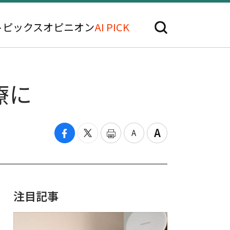
トピックス
オピニオン
AI PICK
療に
注目記事