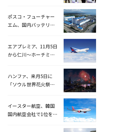
宅捜索…「投票率操
作」の資料を確保
ポスコ・フューチャー
エム、国内バッテリー
企業とLFP正極材19万ト
ンの供給契約を締結
エアプレミア、11月5日
から仁川〜ホーチミン
路線運航へ…3年2ヶ月
ぶりの再開
ハンファ、来月5日に
「ソウル世界花火祭り
2026」開催…韓・米・
英の3カ国が参加
イースター航空、韓国
国内航空会社で1位を記
録…「上半期搭乗率
93%」