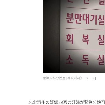
産婦人科分娩室 [写真=聯合ニュース]
忠北清州の妊娠29週の妊婦が緊急分娩