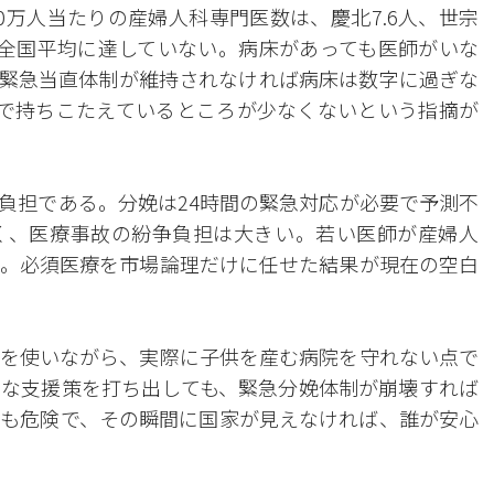
0万人当たりの産婦人科専門医数は、慶北7.6人、世宗
で、全国平均に達していない。病床があっても医師がいな
緊急当直体制が維持されなければ病床は数字に過ぎな
で持ちこたえているところが少なくないという指摘が
負担である。分娩は24時間の緊急対応が必要で予測不
く、医療事故の紛争負担は大きい。若い医師が産婦人
。必須医療を市場論理だけに任せた結果が現在の空白
を使いながら、実際に子供を産む病院を守れない点で
な支援策を打ち出しても、緊急分娩体制が崩壊すれば
も危険で、その瞬間に国家が見えなければ、誰が安心