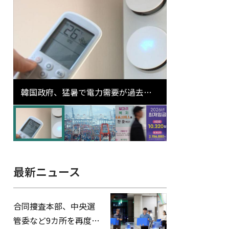
韓国政府、猛暑で電力需要が過去最
高更新の可能性に需給対応体制を点
検
最新ニュース
合同捜査本部、中央選
管委など9カ所を再度家