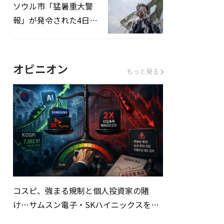
ソウル市「猛暑重大警
報」が発令された4日、
熱中症患者39人追加発
生
オピニオン
もっと見る
コスピ、強まる規制と個人投資家の賭
け…サムスン電子・SKハイニックスを巡
る明暗