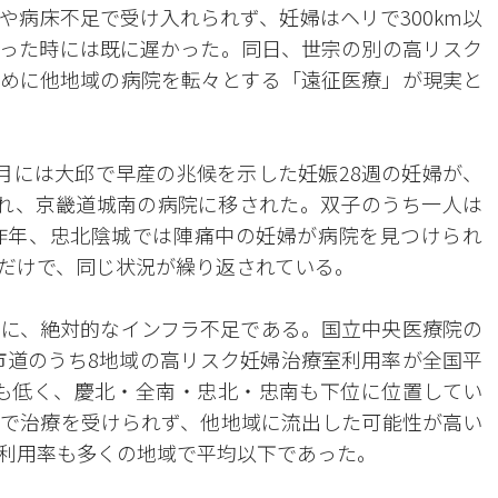
や病床不足で受け入れられず、妊婦はヘリで300km以
った時には既に遅かった。同日、世宗の別の高リスク
めに他地域の病院を転々とする「遠征医療」が現実と
月には大邱で早産の兆候を示した妊娠28週の妊婦が、
れ、京畿道城南の病院に移された。双子のうち一人は
昨年、忠北陰城では陣痛中の妊婦が病院を見つけられ
だけで、同じ状況が繰り返されている。
に、絶対的なインフラ不足である。国立中央医療院の
の市道のうち8地域の高リスク妊婦治療室利用率が全国平
で最も低く、慶北・全南・忠北・忠南も下位に位置してい
で治療を受けられず、他地域に流出した可能性が高い
利用率も多くの地域で平均以下であった。