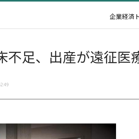
企業
経済
床不足、出産が遠征医
2:49