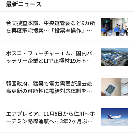
最新ニュース
合同捜査本部、中央選管委など9カ所
を再度家宅捜索…「投票率操作」の
資料を確保
ポスコ・フューチャーエム、国内バ
ッテリー企業とLFP正極材19万トン
の供給契約を締結
韓国政府、猛暑で電力需要が過去最
高更新の可能性に需給対応体制を点
検
エアプレミア、11月5日から仁川〜ホ
ーチミン路線運航へ…3年2ヶ月ぶり
の再開