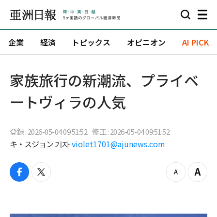
企業
経済
トピックス
オピニオン
AI PICK
家族旅行の新潮流、プライベ
ートヴィラの人気
登録 : 2026-05-04 09:51:52
修正 : 2026-05-04 09:51:52
キ・スジョン 기자
violet1701@ajunews.com
f
t
z
Z
a
w
o
o
c
i
o
o
e
t
m
m
b
t
o
i