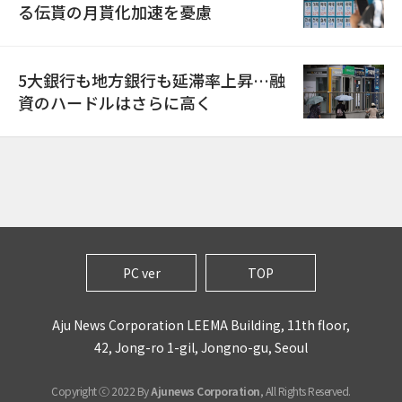
る伝貰の月貰化加速を憂慮
5大銀行も地方銀行も延滞率上昇…融
資のハードルはさらに高く
PC ver
TOP
Aju News Corporation LEEMA Building, 11th floor,
42, Jong-ro 1-gil, Jongno-gu, Seoul
Copyright ⓒ 2022 By
Ajunews Corporation
, All Rights Reserved.