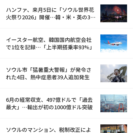
ハンファ、来月5日に「ソウル世界花
火祭り2026」開催…韓・米・英の3カ
国が参加
イースター航空、韓国国内航空会社
で1位を記録…「上半期搭乗率93%」
ソウル市「猛暑重大警報」が発令さ
れた4日、熱中症患者39人追加発生
6月の経常収支、497億ドルで「過去
最大」…輸出が初の1000億ドル突破
ソウルのマンション、税制改正によ