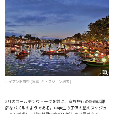
o
e
u
n
o
r
t
k
ホイアン旧市街 [写真=キ・スジョン記者]
5月のゴールデンウィークを前に、家族旅行の計画は難
解なパズルのようである。中学生の子供の塾のスケジュ