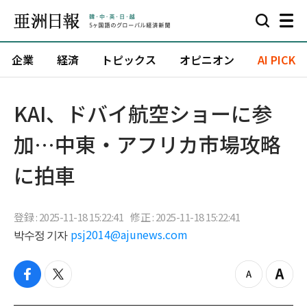
企業
経済
トピックス
オピニオン
AI PICK
KAI、ドバイ航空ショーに参
加…中東・アフリカ市場攻略
に拍車
登録 : 2025-11-18 15:22:41
修正 : 2025-11-18 15:22:41
박수정 기자
psj2014@ajunews.com
f
t
z
Z
a
w
o
o
c
i
o
o