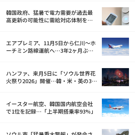
韓国政府、猛暑で電力需要が過去最
高更新の可能性に需給対応体制を点
検
エアプレミア、11月5日から仁川〜ホ
ーチミン路線運航へ…3年2ヶ月ぶり
の再開
ハンファ、来月5日に「ソウル世界花
火祭り2026」開催…韓・米・英の3カ
国が参加
イースター航空、韓国国内航空会社
で1位を記録…「上半期搭乗率93%」
ソウル市「猛暑重大警報」が発令さ