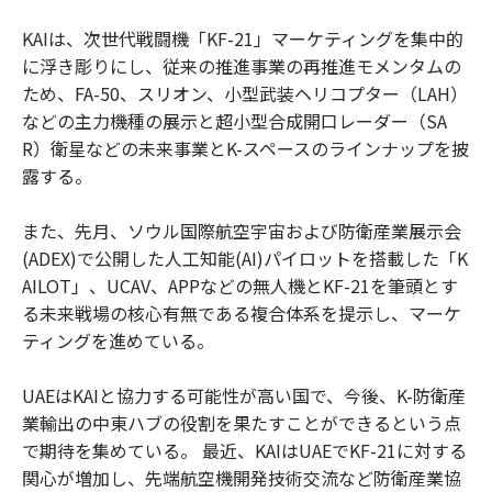
KAIは、次世代戦闘機「KF-21」マーケティングを集中的
に浮き彫りにし、従来の推進事業の再推進モメンタムの
ため、FA-50、スリオン、小型武装ヘリコプター（LAH）
などの主力機種の展示と超小型合成開口レーダー（SA
R）衛星などの未来事業とK-スペースのラインナップを披
露する。
また、先月、ソウル国際航空宇宙および防衛産業展示会
(ADEX)で公開した人工知能(AI)パイロットを搭載した「K
AILOT」、UCAV、APPなどの無人機とKF-21を筆頭とす
る未来戦場の核心有無である複合体系を提示し、マーケ
ティングを進めている。
UAEはKAIと協力する可能性が高い国で、今後、K-防衛産
業輸出の中東ハブの役割を果たすことができるという点
で期待を集めている。 最近、KAIはUAEでKF-21に対する
関心が増加し、先端航空機開発技術交流など防衛産業協