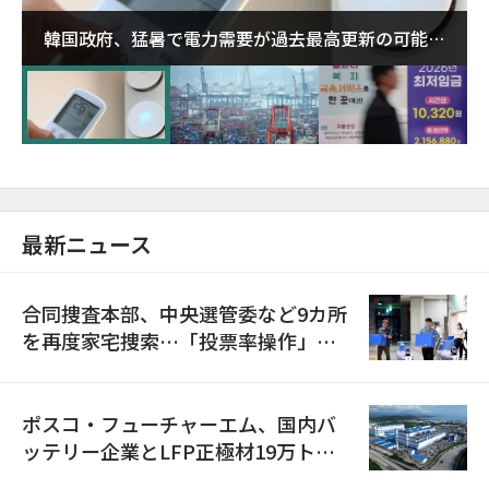
韓国政府、猛暑で電力需要が過去最高更新の可能性
に需給対応体制を点検
最新ニュース
合同捜査本部、中央選管委など9カ所
を再度家宅捜索…「投票率操作」の
資料を確保
ポスコ・フューチャーエム、国内バ
ッテリー企業とLFP正極材19万トン
の供給契約を締結