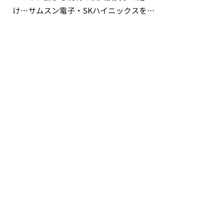
け…サムスン電子・SKハイニックスを巡
る明暗