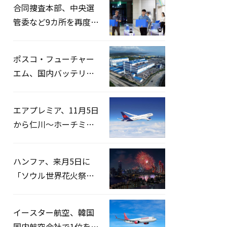
合同捜査本部、中央選
管委など9カ所を再度家
宅捜索…「投票率操
作」の資料を確保
ポスコ・フューチャー
エム、国内バッテリー
企業とLFP正極材19万ト
ンの供給契約を締結
エアプレミア、11月5日
から仁川〜ホーチミン
路線運航へ…3年2ヶ月
ぶりの再開
ハンファ、来月5日に
「ソウル世界花火祭り
2026」開催…韓・米・
英の3カ国が参加
イースター航空、韓国
国内航空会社で1位を記