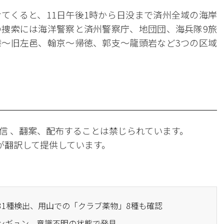
てくると、11日午後1時から日没まで済州全域の海岸
捜索には海洋警察と済州警察庁、地団団、海兵隊9旅
～旧左邑、翰京～帰徳、郭支～龍頭岩など3つの区域
信 、翻案、配布することは禁じられています。
Iが翻訳して提供しています。
31種検出、用山での「クラブ薬物」8種も確認
ソンギュン、意識不明の状態で発見