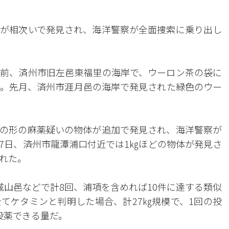
が相次いで発見され、海洋警察が全面捜索に乗り出し
午前、済州市旧左邑東福里の海岸で、ウーロン茶の袋に
。先月、済州市涯月邑の海岸で発見された緑色のウー
の形の麻薬疑いの物体が追加で発見され、海洋警察が
7日、済州市龍潭浦口付近では1㎏ほどの物体が発見さ
れた。
城山邑などで計8回、浦項を含めれば10件に達する類似
てケタミンと判明した場合、計27㎏規模で、1回の投
に投薬できる量だ。