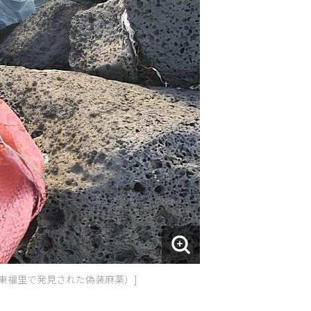
東福里で発見された偽装麻薬）]