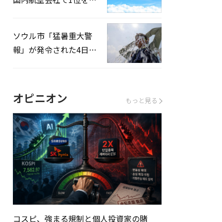
録…「上半期搭乗率
93%」
ソウル市「猛暑重大警
報」が発令された4日、
熱中症患者39人追加発
生
オピニオン
もっと見る
コスピ、強まる規制と個人投資家の賭