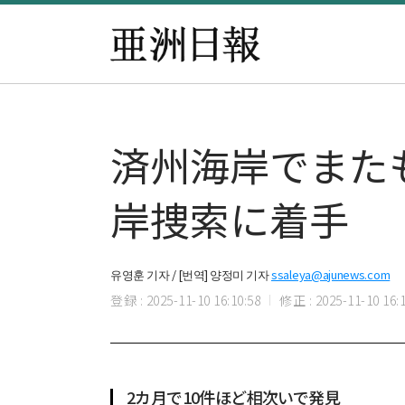
済州海岸でまた
岸捜索に着手
유영훈 기자 / [번역] 양정미 기자
ssaleya@ajunews.com
登録 : 2025-11-10 16:10:58
修正 : 2025-11-10 16:1
2カ月で10件ほど相次いで発見