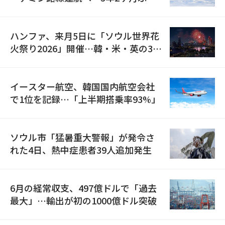
の再開
ハンファ、来月5日に「ソウル世界花
火祭り2026」開催…韓・米・英の3カ
国が参加
イースター航空、韓国国内航空会社
で1位を記録…「上半期搭乗率93%」
ソウル市「猛暑重大警報」が発令さ
れた4日、熱中症患者39人追加発生
6月の経常収支、497億ドルで「過去
最大」…輸出が初の1000億ドル突破