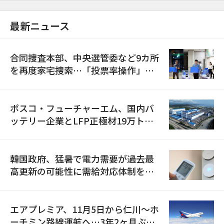
最新ニュース
合同捜査本部、中央選管委など9カ所
を再度家宅捜索…「投票率操作」の
資料を確保
ポスコ・フューチャーエム、国内バ
ッテリー企業とLFP正極材19万トン
の供給契約を締結
韓国政府、猛暑で電力需要が過去最
高更新の可能性に需給対応体制を点
検
エアプレミア、11月5日から仁川〜ホ
ーチミン路線運航へ…3年2ヶ月ぶり