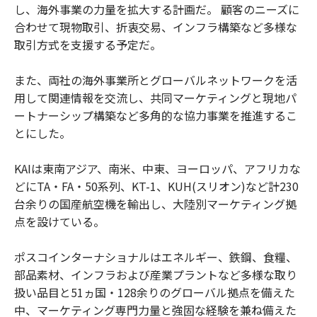
し、海外事業の力量を拡大する計画だ。 顧客のニーズに
合わせて現物取引、折衷交易、インフラ構築など多様な
取引方式を支援する予定だ。
また、両社の海外事業所とグローバルネットワークを活
用して関連情報を交流し、共同マーケティングと現地パ
ートナーシップ構築など多角的な協力事業を推進するこ
とにした。
KAIは東南アジア、南米、中東、ヨーロッパ、アフリカな
どにTA・FA・50系列、KT-1、KUH(スリオン)など計230
台余りの国産航空機を輸出し、大陸別マーケティング拠
点を設けている。
ポスコインターナショナルはエネルギー、鉄鋼、食糧、
部品素材、インフラおよび産業プラントなど多様な取り
扱い品目と51ヵ国・128余りのグローバル拠点を備えた
中、マーケティング専門力量と強固な経験を兼ね備えた