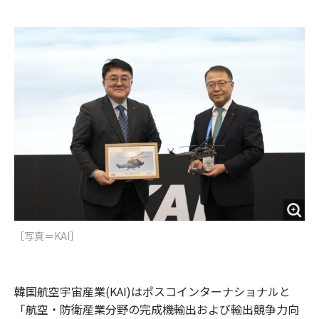
e
t
m
m
b
t
o
i
o
e
u
n
o
r
t
k
［写真＝KAI］
韓国航空宇宙産業(KAI)はポスコインターナショナルと
「航空・防衛産業分野の完成機輸出および輸出競争力向