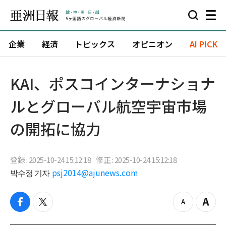
企業
経済
トピックス
オピニオン
AI PICK
KAI、ポスコインターナショナ
ルとグローバル航空宇宙市場
の開拓に協力
登録 : 2025-10-24 15:12:18
修正 : 2025-10-24 15:12:18
박수정 기자
psj2014@ajunews.com
f
t
z
Z
a
w
o
o
c
i
o
o