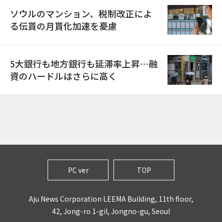
ソウルのマンション、税制改正によ
る伝貰の月貰化加速を憂慮
5大銀行も地方銀行も延滞率上昇…融
資のハードルはさらに高く
PC ver
TOP
Aju News Corporation LEEMA Building, 11th floor,
42, Jong-ro 1-gil, Jongno-gu, Seoul