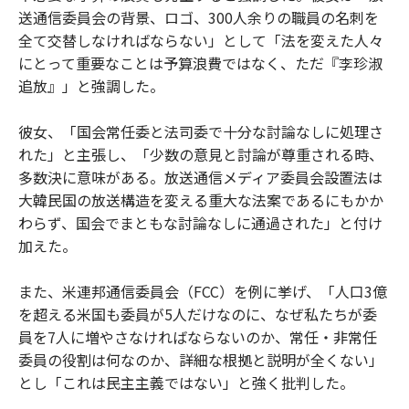
送通信委員会の背景、ロゴ、300人余りの職員の名刺を
全て交替しなければならない」として「法を変えた人々
にとって重要なことは予算浪費ではなく、ただ『李珍淑
追放』」と強調した。
彼女、「国会常任委と法司委で十分な討論なしに処理さ
れた」と主張し、「少数の意見と討論が尊重される時、
多数決に意味がある。放送通信メディア委員会設置法は
大韓民国の放送構造を変える重大な法案であるにもかか
わらず、国会でまともな討論なしに通過された」と付け
加えた。
また、米連邦通信委員会（FCC）を例に挙げ、「人口3億
を超える米国も委員が5人だけなのに、なぜ私たちが委
員を7人に増やさなければならないのか、常任・非常任
委員の役割は何なのか、詳細な根拠と説明が全くない」
とし「これは民主主義ではない」と強く批判した。