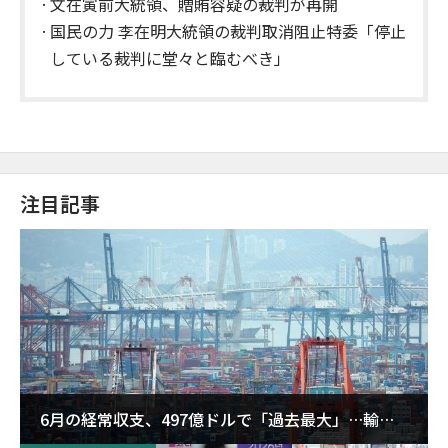
文在寅前大統領、贈賄容疑の裁判が再開
国民の力 李在明大統領の裁判取消阻止特委「停止
している裁判に堂々と臨むべき」
注目記事
6月の経常収支、497億ドルで「過去最大」…輸出