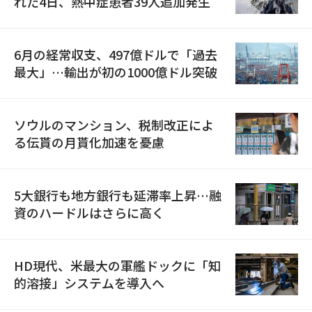
れた4日、熱中症患者39人追加発生
6月の経常収支、497億ドルで「過去
最大」…輸出が初の1000億ドル突破
ソウルのマンション、税制改正によ
る伝貰の月貰化加速を憂慮
5大銀行も地方銀行も延滞率上昇…融
資のハードルはさらに高く
HD現代、米最大の軍艦ドックに「知
的溶接」システムを導入へ