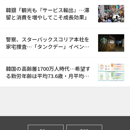
韓銀「観光も『サービス輸出』…滞
留と消費を増やしてこそ成長効果」
警察、スターバックスコリア本社を
家宅捜査…「タンクデー」イベント
巡り侮辱容疑
韓国の高齢層1700万人時代…希望す
る勤労年齢は平均73.6歳・月平均賃
金は300万ウォン以上