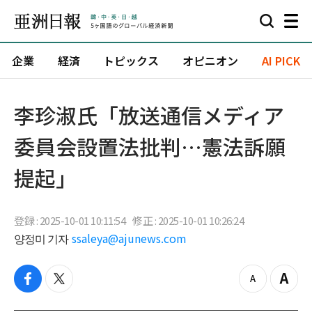
企業
経済
トピックス
オピニオン
AI PICK
李珍淑氏「放送通信メディア
委員会設置法批判…憲法訴願
提起」
登録 : 2025-10-01 10:11:54
修正 : 2025-10-01 10:26:24
양정미 기자
ssaleya@ajunews.com
f
t
z
Z
a
w
o
o
c
i
o
o