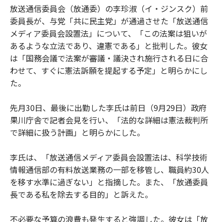
放送通信委員会（放通委）の李珍淑（イ・ジンスク）前
委員長が、与党「共に民主党」が通過させた「放送通信
メディア委員会設置法」について、「この法案は狙いが
あるような立法であり、違憲である」と批判した。彼女
は「国務会議で法案が審議・議決され施行される日に合
わせて、すぐに憲法訴願を提起する予定」と明らかにし
た。
先月30日、最後に出勤した李氏は前日（9月29日）政府
果川庁舎で記者会見を行い、「法的な詳細は憲法裁判所
で詳細に扱う計画」と明らかにした。
李氏は、「放送通信メディア委員会設置法は、科学技術
情報通信部の有料放送業務の一部を移管し、職員約30人
を移す水準に過ぎない」と指摘した。また、「放通委員
長である私を除去する目的」と訴えた。
不必要な予算の浪費も発生すると強調した。彼女は「放