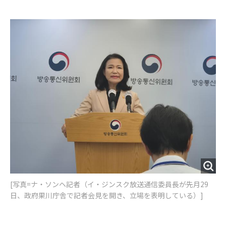
e
t
m
m
b
t
o
i
o
e
u
n
o
r
t
k
[写真=ナ・ソンヘ記者（イ・ジンスク放送通信委員長が先月29
日、政府果川庁舎で記者会見を開き、立場を表明している）]