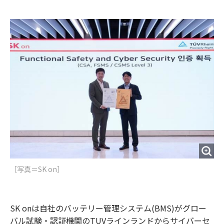
e
t
m
m
b
t
o
i
o
e
u
n
o
r
t
k
［写真＝SK on］
SK onは自社のバッテリー管理システム(BMS)がグロー
バル試験・認証機関のTUVラインランドからサイバーセ