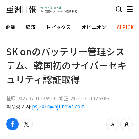
企業
経済
トピックス
オピニオン
AI PICK
SK onのバッテリー管理シス
テム、韓国初のサイバーセキ
ュリティ認証取得
登録 : 2025-07-11 12:55:06
修正 : 2025-07-11 12:55:06
박수정 기자
psj2014@ajunews.com
f
t
z
Z
a
w
o
o
c
i
o
o