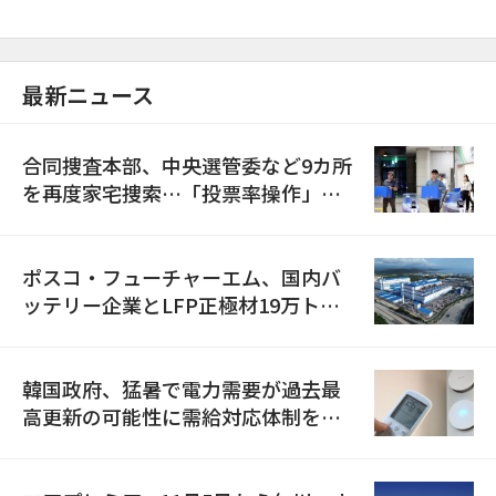
最新ニュース
合同捜査本部、中央選管委など9カ所
を再度家宅捜索…「投票率操作」の
資料を確保
ポスコ・フューチャーエム、国内バ
ッテリー企業とLFP正極材19万トン
の供給契約を締結
韓国政府、猛暑で電力需要が過去最
高更新の可能性に需給対応体制を点
検