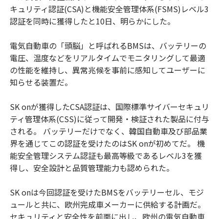
キュリティ認証(CSA)と機能安全管理体系(FSMS)レベル3
認証を同時に獲得したと10日、明らかにした。
電気自動車の「頭脳」と呼ばれるBMSは、バッテリーの
電圧、温度などをリアルタイムでモニタリングして最適
の性能を維持し、異常兆候を事前に感知してユーザーに
知らせる装置だ。
SK onが獲得したCSA認証は、国際標準サイバーセキュリ
ティ管理体系(CSS)に従って開発・検証された製品に付与
される。 バッテリーだけでなく、韓国自動車及び部品業
界を通じてこの認証を受けたのはSK onが初めてだ。 機
能安全管理システム認証も最高等級であるレベル3を獲
得し、安全設計と品質管理能力も認められた。
SK onは今回認証を受けたBMSをバッテリーセル、モジ
ュールと共に、欧州完成車メーカーに供給する計画だ。
セキュリティと安全性を前面に出し、欧州の電気自動車