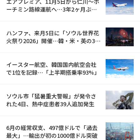
エアプレミア、11月5日から仁川〜ホ
ーチミン路線運航へ…3年2ヶ月ぶり
の再開
ハンファ、来月5日に「ソウル世界花
火祭り2026」開催…韓・米・英の3カ
国が参加
イースター航空、韓国国内航空会社
で1位を記録…「上半期搭乗率93%」
ソウル市「猛暑重大警報」が発令さ
れた4日、熱中症患者39人追加発生
6月の経常収支、497億ドルで「過去
最大」…輸出が初の1000億ドル突破