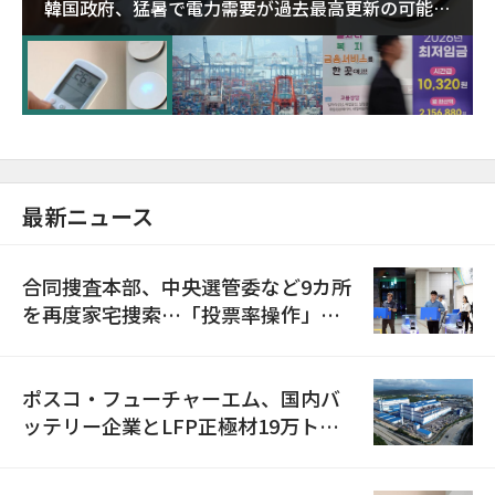
韓国政府、猛暑で電力需要が過去最高更新の可能性
に需給対応体制を点検
最新ニュース
合同捜査本部、中央選管委など9カ所
を再度家宅捜索…「投票率操作」の
資料を確保
ポスコ・フューチャーエム、国内バ
ッテリー企業とLFP正極材19万トン
の供給契約を締結