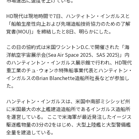
市場進出に速度を上げている。
HD現代は現地時間で7日、ハンティトン・インガルスと
「船舶生産性向上および先端造船技術協力のための了解
覚書(MOU)」を締結したと8日、明らかにした。
この日の協約式は米国ワシントンD.C.で開催された「海
洋航空宇宙展示会(Sea Air Space 2025、SAS 2025)」内
のハンティントン・インガルス展示館で行われ、HD現代
重工業のチュ·ウォンホ特殊船事業代表とハンティトン・
インガルスのBrian Blanchette造船所社長などが参加し
た。
ハンティトン・インガルスは、米国中南部ミシシッピ州
に米国最大の水上艦建造造船所であるインガルス造船所
を運営している。 ここで米海軍が最近発注したイージス
駆逐艦物量の3分の2をはじめ、大型上陸艦と大型警備艦
全量を建造している。