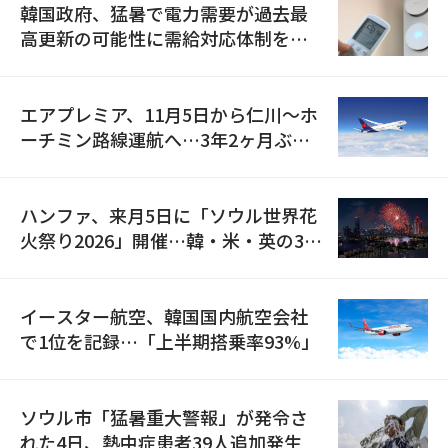
韓国政府、猛暑で電力需要が過去最
高更新の可能性に需給対応体制を点
検
エアプレミア、11月5日から仁川〜ホ
ーチミン路線運航へ…3年2ヶ月ぶり
の再開
ハンファ、来月5日に「ソウル世界花
火祭り2026」開催…韓・米・英の3カ
国が参加
イースター航空、韓国国内航空会社
で1位を記録…「上半期搭乗率93%」
ソウル市「猛暑重大警報」が発令さ
れた4日、熱中症患者39人追加発生