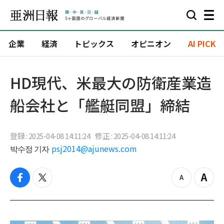
企業
経済
トピックス
オピニオン
AI PICK
HD現代、米最大の防衛産業造
船会社と「艦艇同盟」締結
登録 : 2025-04-08 14:11:24
修正 : 2025-04-08 14:11:24
박수정 기자
psj2014@ajunews.com
f
t
z
Z
a
w
o
o
c
i
o
o
e
t
m
m
b
t
o
i