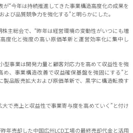
代表が“今年は持続推進してきた事業構造高度化の成果を
および品質競争力を強化する”と明らかにした。
定期株主総会で、“昨年は経営環境の変動性がいつにも増
造高度化と強度の高い原価革新と運営効率化に集中し
“小型事業は開発力量と顧客対応力を高めて収益性を強
高め、事業構造改善で収益確保基盤を強固にする”と
に製品販売拡大および原価革新で、黒字に構造転換す
拡大で売上と収益性で事業寄与度を高めていく”と付け
が昨年売却した中国広州LCD工場の最終売却代金と活用