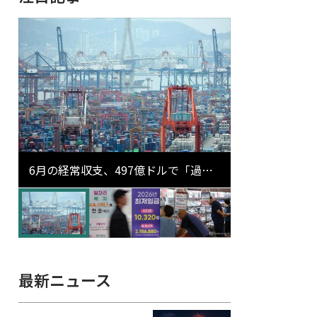
6月の経常収支、497億ドルで「過去
最大」…輸出が初の1000億ドル突破
最新ニュース