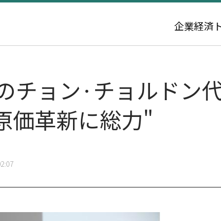
企業
経済
のチョン·チョルドン代
原価革新に総力"
2:07