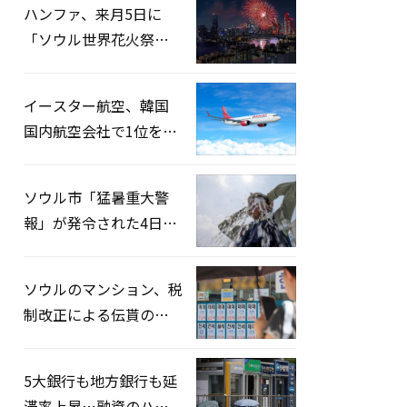
ハンファ、来月5日に
「ソウル世界花火祭り
2026」開催…韓・米・
英の3カ国が参加
イースター航空、韓国
国内航空会社で1位を記
録…「上半期搭乗率
93%」
ソウル市「猛暑重大警
報」が発令された4日、
熱中症患者39人追加発
生
ソウルのマンション、税
制改正による伝貰の月
貰化加速を憂慮
5大銀行も地方銀行も延
滞率上昇…融資のハー