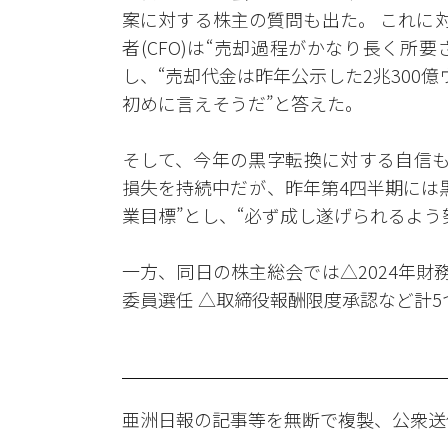
案に対する株主の質問も出た。 これに
者(CFO)は“売却過程がかなり長く所
し、“売却代金は昨年公示した2兆300
初めに言えそうだ”と答えた。
そして、今年の黒字転換に対する自信も示
損失を持続中だが、昨年第4四半期には黒
業目標”とし、“必ず成し遂げられるよう
一方、同日の株主総会では△2024年財
委員選任 △取締役報酬限度承認など計
亜洲日報の記事等を無断で複製、公衆送