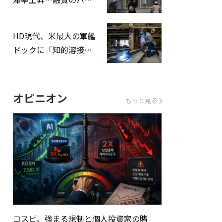
ドルはさらに高く
HD現代、米最大の軍艦
ドックに「知的溶接」
システムを導入へ
オピニオン
もっと見る
コスピ、強まる規制と個人投資家の賭