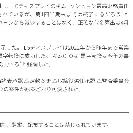
対し、LGディスプレイのキム·ソンヒョン最高財務責任
要されているが、第1四半期末までは終了するだろう”と
億ウォンから減少することはなく、正確な代金算出は4月
した。 LGディスプレイは2022年から昨年まで営業
字転換に成功した。 キムCFOは“黒字転換は今年の事
努力する”と強調した。
務諸表承認 △定款変更 △取締役選任承認 △監査委員会
5つの案件が原案どおり可決された。
信 、翻案、配布することは禁じられています。