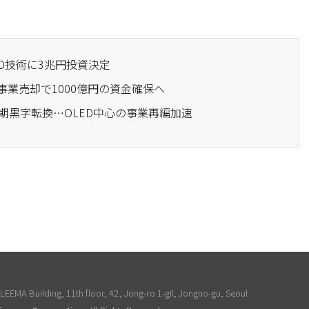
ED技術に3兆円投資決定
D事業売却で1000億円の資金確保へ
半期黒字転換…OLED中心の事業再編加速
EEMA Building, 11th floor, 42, Jong-ro 1-gil, Jongno-gu, Seoul