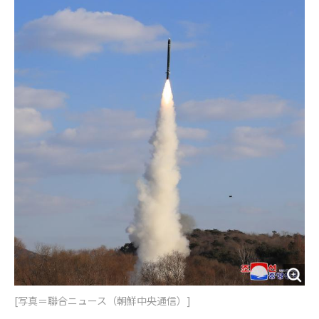
o
e
u
n
o
r
t
k
[写真＝聯合ニュース（朝鮮中央通信）]