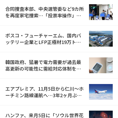
合同捜査本部、中央選管委など9カ所
を再度家宅捜索…「投票率操作」の
資料を確保
ポスコ・フューチャーエム、国内バ
ッテリー企業とLFP正極材19万トン
の供給契約を締結
韓国政府、猛暑で電力需要が過去最
高更新の可能性に需給対応体制を点
検
エアプレミア、11月5日から仁川〜ホ
ーチミン路線運航へ…3年2ヶ月ぶり
の再開
ハンファ、来月5日に「ソウル世界花