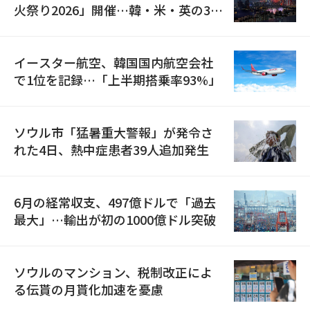
火祭り2026」開催…韓・米・英の3カ
国が参加
イースター航空、韓国国内航空会社
で1位を記録…「上半期搭乗率93%」
ソウル市「猛暑重大警報」が発令さ
れた4日、熱中症患者39人追加発生
6月の経常収支、497億ドルで「過去
最大」…輸出が初の1000億ドル突破
ソウルのマンション、税制改正によ
る伝貰の月貰化加速を憂慮