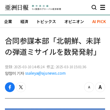
企業
経済
トピックス
オピニオン
AI PICK
合同参謀本部「北朝鮮、未詳
の弾道ミサイルを数発発射」
登録 : 2025-03-10 14:45:24
修正 : 2025-03-10 15:01:36
양정미 기자
ssaleya@ajunews.com
f
t
z
Z
a
w
o
o
c
i
o
o
e
t
m
m
b
t
o
i