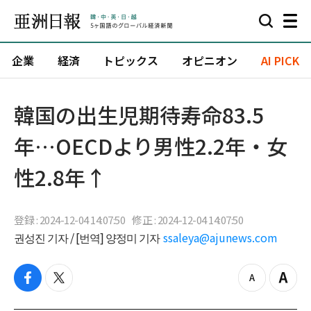
企業
経済
トピックス
オピニオン
AI PICK
韓国の出生児期待寿命83.5
年…OECDより男性2.2年・女
性2.8年↑
登録 : 2024-12-04 14:07:50
修正 : 2024-12-04 14:07:50
권성진 기자 / [번역] 양정미 기자
ssaleya@ajunews.com
f
t
z
Z
a
w
o
o
c
i
o
o