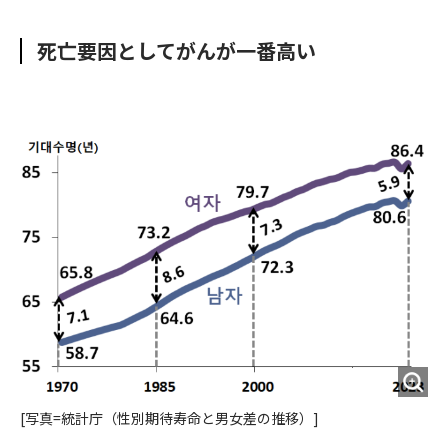
e
t
m
m
b
t
o
i
死亡要因としてがんが一番高い
o
e
u
n
o
r
t
k
[写真=統計庁（性別期待寿命と男女差の推移）]