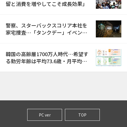
留と消費を増やしてこそ成長効果」
警察、スターバックスコリア本社を
家宅捜査…「タンクデー」イベント
巡り侮辱容疑
韓国の高齢層1700万人時代…希望す
る勤労年齢は平均73.6歳・月平均賃
金は300万ウォン以上
PC ver
TOP