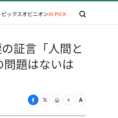
トピックス
オピニオン
AI PICK
…涙の証言「人間と
の問題はないは