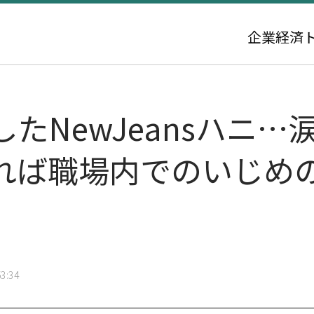
企業
経済
たNewJeansハニ
れば職場内でのいじめ
3:34