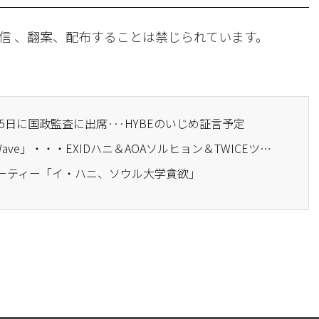
信 、翻案、配布することは禁じられています。
ニ、15日に国政監査に出席···HYBEのいじめ証言予定
· 「MBC Korean Music Wave」・・・EXIDハニ＆AOAソルヒョン＆TWICEツウィの共同舞台
ューティー「イ・ハニ、ソウル大学貪欲」