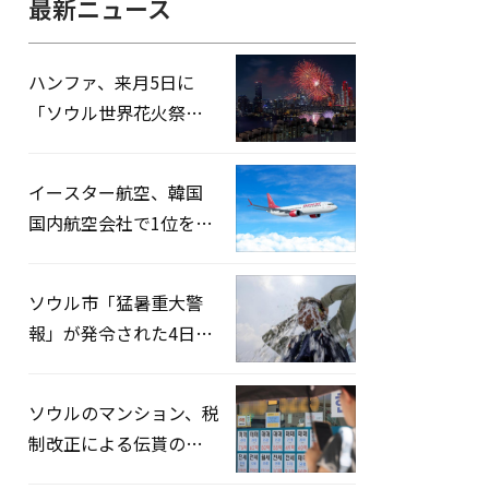
最新ニュース
ハンファ、来月5日に
「ソウル世界花火祭り
2026」開催…韓・米・
英の3カ国が参加
イースター航空、韓国
国内航空会社で1位を記
録…「上半期搭乗率
93%」
ソウル市「猛暑重大警
報」が発令された4日、
熱中症患者39人追加発
生
ソウルのマンション、税
制改正による伝貰の月
貰化加速を憂慮