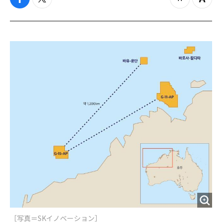
f
t
z
Z
a
w
o
o
c
i
o
o
e
t
m
m
b
t
o
i
o
e
u
n
o
r
t
k
［写真＝SKイノベーション］