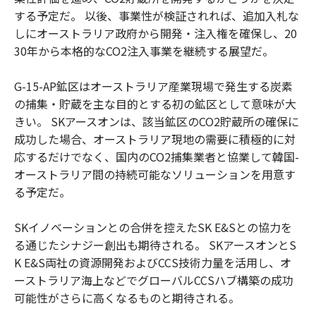
する予定だ。 以後、事業性が検証されれば、追加入札な
しにオーストラリア政府から開発・注入権を確保し、20
30年から本格的なCO2注入事業を継続する展望だ。
G-15-AP鉱区はオーストラリア産業現場で発生する炭素
の捕集・貯蔵を主な目的とする初の鉱区として意味が大
きい。 SKアースオンは、該当鉱区のCO2貯蔵所の確保に
成功した場合、オーストラリア現地の需要に積極的に対
応するだけでなく、国内のCO2捕集業者と協業して韓国-
オーストラリア間の持続可能なソリューションを用意す
る予定だ。
SKイノベーションとの合併を控えたSK E&Sとの協力を
る通じたシナジー創出も期待される。 SKアースオンとS
K E&S両社の資源開発およびCCS技術力量を活用し、オ
ーストラリア海上などでグローバルCCSハブ構築の成功
可能性がさらに高くなるものと期待される。