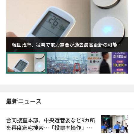
韓国政府、猛暑で電力需要が過去最高更新の可能性
に需給対応体制を点検
最新ニュース
合同捜査本部、中央選管委など9カ所
を再度家宅捜索…「投票率操作」の