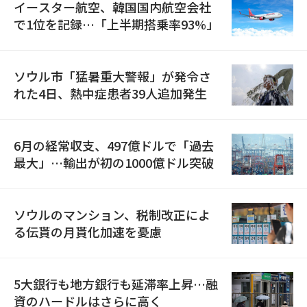
イースター航空、韓国国内航空会社
で1位を記録…「上半期搭乗率93%」
ソウル市「猛暑重大警報」が発令さ
れた4日、熱中症患者39人追加発生
6月の経常収支、497億ドルで「過去
最大」…輸出が初の1000億ドル突破
ソウルのマンション、税制改正によ
る伝貰の月貰化加速を憂慮
5大銀行も地方銀行も延滞率上昇…融
資のハードルはさらに高く