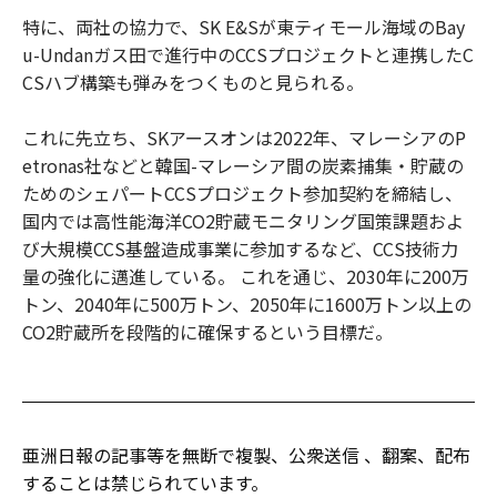
特に、両社の協力で、SK E&Sが東ティモール海域のBay
u-Undanガス田で進行中のCCSプロジェクトと連携したC
CSハブ構築も弾みをつくものと見られる。
これに先立ち、SKアースオンは2022年、マレーシアのP
etronas社などと韓国-マレーシア間の炭素捕集・貯蔵の
ためのシェパートCCSプロジェクト参加契約を締結し、
国内では高性能海洋CO2貯蔵モニタリング国策課題およ
び大規模CCS基盤造成事業に参加するなど、CCS技術力
量の強化に邁進している。 これを通じ、2030年に200万
トン、2040年に500万トン、2050年に1600万トン以上の
CO2貯蔵所を段階的に確保するという目標だ。
亜洲日報の記事等を無断で複製、公衆送信 、翻案、配布
することは禁じられています。