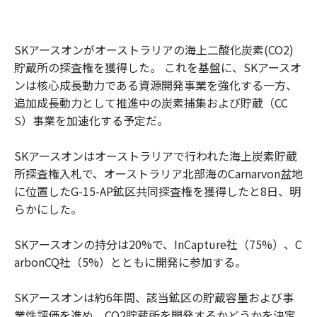
SKアースオンがオーストラリアの海上二酸化炭素(CO2)
貯蔵所の探査権を獲得した。 これを基盤に、SKアースオ
ンは核心成長動力である資源開発事業を強化する一方、
追加成長動力として推進中の炭素捕集および貯蔵（CC
S）事業を加速化する予定だ。
SKアースオンはオーストラリアで行われた海上炭素貯蔵
所探査権入札で、オーストラリア北部海のCarnarvon盆地
に位置したG-15-AP鉱区共同探査権を獲得したと8日、明
らかにした。
SKアースオンの持分は20%で、InCapture社（75%）、C
arbonCQ社（5%）とともに開発に参加する。
SKアースオンは約6年間、該当鉱区の貯蔵容量および事
業性評価を進め、CO2貯蔵所を開発するかどうかを決定