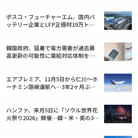
資料を確保
ポスコ・フューチャーエム、国内バ
ッテリー企業とLFP正極材19万トン
の供給契約を締結
韓国政府、猛暑で電力需要が過去最
高更新の可能性に需給対応体制を点
検
エアプレミア、11月5日から仁川〜ホ
ーチミン路線運航へ…3年2ヶ月ぶり
の再開
ハンファ、来月5日に「ソウル世界花
火祭り2026」開催…韓・米・英の3カ
国が参加