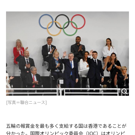
e
t
m
m
b
t
o
i
o
e
u
n
o
r
t
k
[写真＝聯合ニュース]
五輪の報賞金を最も多く支給する国は香港であることが
分かった。国際オリンピック委員会（IOC）はオリンピ