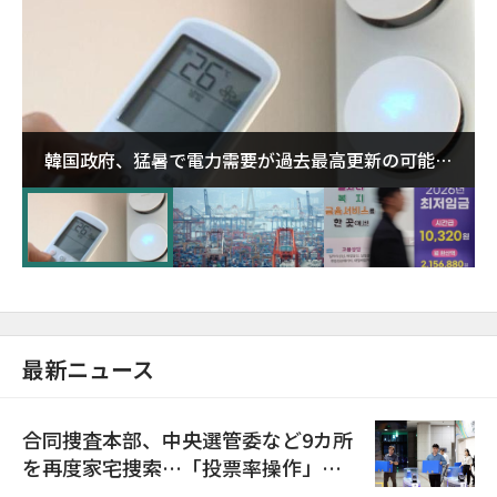
韓国政府、猛暑で電力需要が過去最高更新の可能性
に需給対応体制を点検
最新ニュース
合同捜査本部、中央選管委など9カ所
を再度家宅捜索…「投票率操作」の
資料を確保