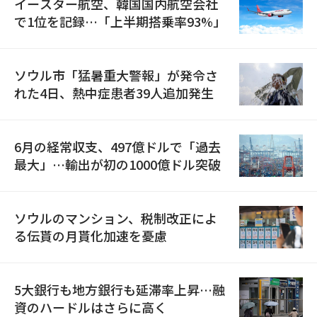
イースター航空、韓国国内航空会社
で1位を記録…「上半期搭乗率93%」
ソウル市「猛暑重大警報」が発令さ
れた4日、熱中症患者39人追加発生
6月の経常収支、497億ドルで「過去
最大」…輸出が初の1000億ドル突破
ソウルのマンション、税制改正によ
る伝貰の月貰化加速を憂慮
5大銀行も地方銀行も延滞率上昇…融
資のハードルはさらに高く