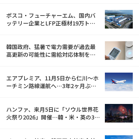
ポスコ・フューチャーエム、国内バ
ッテリー企業とLFP正極材19万トン
の供給契約を締結
韓国政府、猛暑で電力需要が過去最
高更新の可能性に需給対応体制を点
検
エアプレミア、11月5日から仁川〜ホ
ーチミン路線運航へ…3年2ヶ月ぶり
の再開
ハンファ、来月5日に「ソウル世界花
火祭り2026」開催…韓・米・英の3カ
国が参加