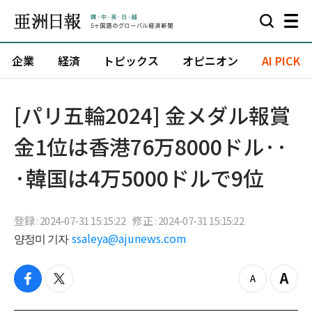
企業
経済
トピックス
オピニオン
AI PICK
[パリ五輪2024] 金メダル報賞
金1位は香港76万8000ドル··
·韓国は4万5000ドルで9位
登録 : 2024-07-31 15:15:22
修正 : 2024-07-31 15:15:22
양정미 기자
ssaleya@ajunews.com
f
t
z
Z
a
w
o
o
c
i
o
o