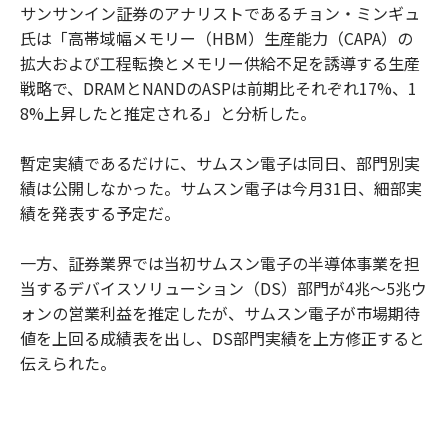
サンサンイン証券のアナリストであるチョン・ミンギュ
氏は「高帯域幅メモリー（HBM）生産能力（CAPA）の
拡大および工程転換とメモリー供給不足を誘導する生産
戦略で、DRAMとNANDのASPは前期比それぞれ17%、1
8%上昇したと推定される」と分析した。
暫定実績であるだけに、サムスン電子は同日、部門別実
績は公開しなかった。サムスン電子は今月31日、細部実
績を発表する予定だ。
一方、証券業界では当初サムスン電子の半導体事業を担
当するデバイスソリューション（DS）部門が4兆～5兆ウ
ォンの営業利益を推定したが、サムスン電子が市場期待
値を上回る成績表を出し、DS部門実績を上方修正すると
伝えられた。