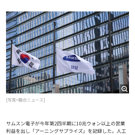
e
t
m
m
b
t
o
i
o
e
u
n
o
r
t
k
[写真=聯合ニュース]
サムスン電子が今年第2四半期に10兆ウォン以上の営業
利益を出し「アーニングサプライズ」を記録した。人工