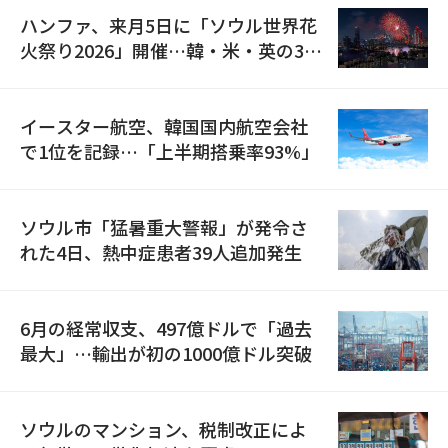
ハンファ、来月5日に「ソウル世界花
火祭り2026」開催…韓・米・英の3カ
国が参加
イースター航空、韓国国内航空会社
で1位を記録…「上半期搭乗率93%」
ソウル市「猛暑重大警報」が発令さ
れた4日、熱中症患者39人追加発生
6月の経常収支、497億ドルで「過去
最大」…輸出が初の1000億ドル突破
ソウルのマンション、税制改正によ