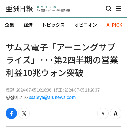
企業
経済
トピックス
オピニオン
AI PICK
サムス電子「アーニングサプ
ライズ」···第2四半期の営業
利益10兆ウォン突破
登録 : 2024-07-05 10:16:38
修正 : 2024-07-05 11:20:37
양정미 기자
ssaleya@ajunews.com
f
t
z
Z
a
w
o
o
c
i
o
o