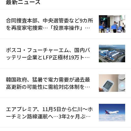
最新ニュース
合同捜査本部、中央選管委など9カ所
を再度家宅捜索…「投票率操作」の
資料を確保
ポスコ・フューチャーエム、国内バ
ッテリー企業とLFP正極材19万トン
の供給契約を締結
韓国政府、猛暑で電力需要が過去最
高更新の可能性に需給対応体制を点
検
エアプレミア、11月5日から仁川〜ホ
ーチミン路線運航へ…3年2ヶ月ぶり
の再開