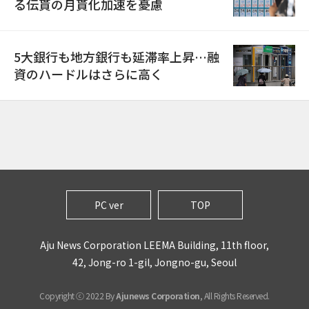
る伝貰の月貰化加速を憂慮
5大銀行も地方銀行も延滞率上昇…融
資のハードルはさらに高く
PC ver
TOP
Aju News Corporation LEEMA Building, 11th floor,
42, Jong-ro 1-gil, Jongno-gu, Seoul
Copyright ⓒ 2022 By
Ajunews Corporation
, All Rights Reserved.