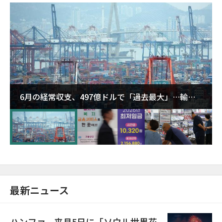
6月の経常収支、497億ドルで「過去最大」…輸出
が初の1000億ドル突破
最新ニュース
ハンファ、来月5日に「ソウル世界花