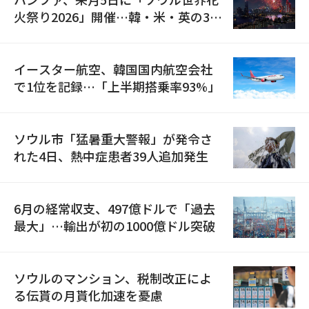
火祭り2026」開催…韓・米・英の3カ
国が参加
イースター航空、韓国国内航空会社
で1位を記録…「上半期搭乗率93%」
ソウル市「猛暑重大警報」が発令さ
れた4日、熱中症患者39人追加発生
6月の経常収支、497億ドルで「過去
最大」…輸出が初の1000億ドル突破
ソウルのマンション、税制改正によ
る伝貰の月貰化加速を憂慮