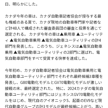
日、明らかにした。
カナダ今年の車は、カナダ自動車記者協会が授与する最
も権威のある賞で、カナダ現地の自動車専門家や記者な
ど計48人で構成された審査委員団の審査と投票を通じて
選定される。 カナダ今年の車は▲乗用車 ▲ユーティリテ
ィ ▲電気自動車乗用 ▲電気自動車ユーティリティの計4
部門を発表した。 このうち、ジェネシスは▲電気自動車
乗用 ▲電気自動車ユーティリティの2部門に選ばれ、電
気自動車部門をすべて受賞する快挙を達成した。
今年初め、カナダ自動車記者協会は電気自動車乗用と電
気自動車ユーティリティ部門でそれぞれ最終候補3車種を
発表し、G80電動化モデルとGV70電動化モデルが激しい
接戦の末、最終選定された。 特に、2024カナダの電気自
動車ユーティリティ部門にはジェネシスGV70電動化モデ
ルをはじめ、現代自のアイオニック5、起亜のEV9など現
代自動車グループの計3モデルが最終候補に上がり、高い