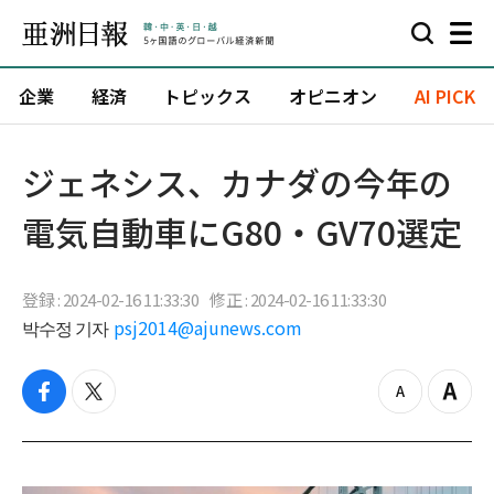
企業
経済
トピックス
オピニオン
AI PICK
ジェネシス、カナダの今年の
電気自動車にG80・GV70選定
登録 : 2024-02-16 11:33:30
修正 : 2024-02-16 11:33:30
박수정 기자
psj2014@ajunews.com
f
t
z
Z
a
w
o
o
c
i
o
o
e
t
m
m
b
t
o
i