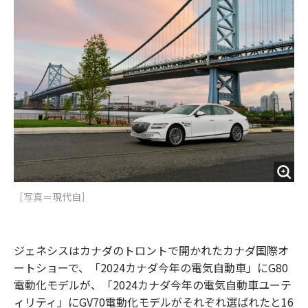
o
e
u
n
o
r
t
k
［写真＝現代自］
ジェネシスはカナダのトロントで開かれたカナダ国際オ
ートショーで、「2024カナダ今年の電気自動車」にG80
電動化モデルが、「2024カナダ今年の電気自動車ユーテ
ィリティ」にGV70電動化モデルがそれぞれ選ばれたと16