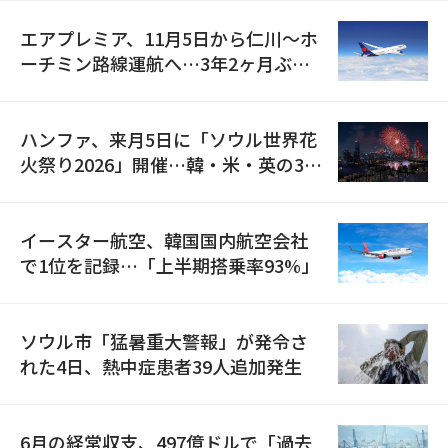
エアプレミア、11月5日から仁川〜ホ
ーチミン路線運航へ…3年2ヶ月ぶり
の再開
ハンファ、来月5日に「ソウル世界花
火祭り2026」開催…韓・米・英の3カ
国が参加
イースター航空、韓国国内航空会社
で1位を記録…「上半期搭乗率93%」
ソウル市「猛暑重大警報」が発令さ
れた4日、熱中症患者39人追加発生
6月の経常収支、497億ドルで「過去