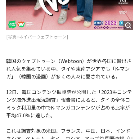
[写真=ネイバーウェブトゥーン]
韓国のウェブトゥーン（Webtoon）が世界各国に輸出さ
れ人気を集めている中、タイや東南アジアでも「K-マン
ガ」（韓国の漫画）が多くの人々に愛されている。
12日、韓国コンテンツ振興院が公開した「2023K-コンテ
ンツ海外進出現況調査」報告書によると、タイの全体コ
ミック利用量の中でK-マンガコンテンツが占める比率が
平均47.0%に達した。
これは調査対象の米国、フランス、中国、日本、インド
ネシア、ベトナム、タイ、ロシア、アラブ首長国連邦（U