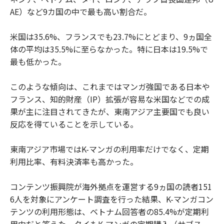
AE）など9カ国の中で最も高い割合だ。
米国は35.6%、フランスでも23.7%にとどまり、9ヵ国全
体の平均は35.5%に至らなかった。特に日本は19.5%で
最も低かった。
このような傾向は、これまではマンガ強国である日本や
フランス、知的財産（IP）拡張が容易な米国などでの成
果が主に注目されてきたが、東南アジア主要国でも良い
反応を得ていることを示している。
東南アジア市場ではK-マンガの利用率だけでなく、定期
利用比率、有料決済率も高かった。
コンテンツ振興院が海外拠点を運営する9ヵ国の読者151
6人を対象にアンケート調査を行った結果、K-マンガコン
テンツの利用形態は、ベトナム回答者の85.4%が定期利
用中だと答えた。タイもK-マンガの定期購入（サブス