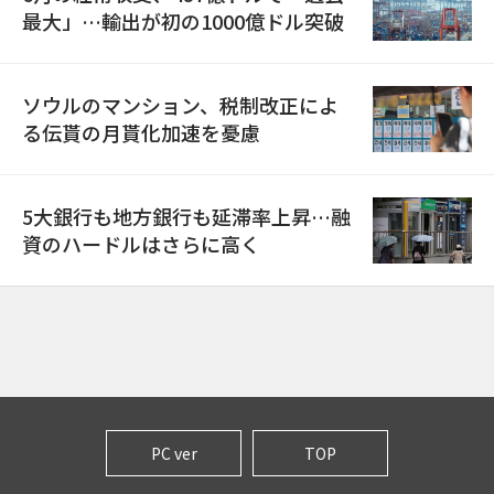
最大」…輸出が初の1000億ドル突破
ソウルのマンション、税制改正によ
る伝貰の月貰化加速を憂慮
5大銀行も地方銀行も延滞率上昇…融
資のハードルはさらに高く
PC ver
TOP