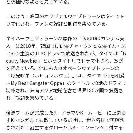
ど積極的な動きを見せている。
このように韓国のオリジナルウェブトゥーンはタイでド
ラマ化され、ファンの好評と期待を集めている。
ネイバーウェブトゥーンが原作の「私のIDはカンナム美
人」は2018年、韓国では俳優チャ・ウヌと女優イム・ス
ヒャン主演のJTBCドラマで放送されたが、タイでは「B
eauty Newbie 」というタイトルでドラマ化され、放送
を控えている。他にもカカオページウェブトゥーンの
「呼兄呼弟（ホヒョンホジェ）」は、タイで「相思相愛
～My Dear Gangster Oppa」のタイトルで8話のドラマで
制作され、東南アジア地域を含む世界180か国で披露さ
れ、話題を集めている。
韓流ブームが完成したK‐ドラマやK‐ムービーに止まら
ずK-マンガまで拡散しているだけに、世界各国で再解釈
され新たに誕生するグローバルK‐コンテンツに対する