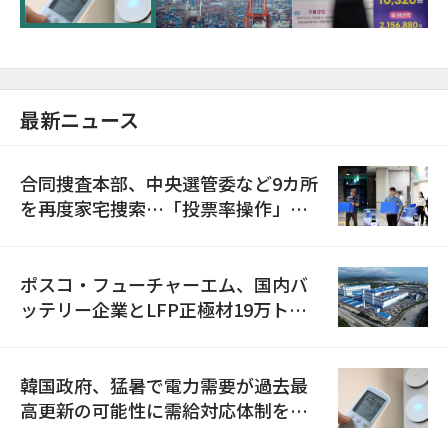
最新ニュース
合同捜査本部、中央選管委など9カ所
を再度家宅捜索…「投票率操作」の
資料を確保
ポスコ・フューチャーエム、国内バ
ッテリー企業とLFP正極材19万トン
の供給契約を締結
韓国政府、猛暑で電力需要が過去最
高更新の可能性に需給対応体制を点
検