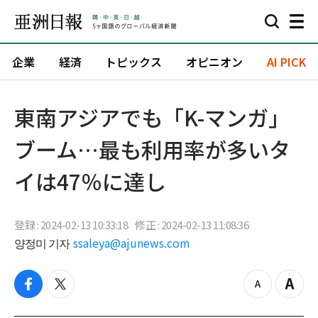
企業
経済
トピックス
オピニオン
AI PICK
東南アジアでも「K-マンガ」
ブーム…最も利用率が多いタ
イは47％に達し
登録 : 2024-02-13 10:33:18
修正 : 2024-02-13 11:08:36
양정미 기자
ssaleya@ajunews.com
f
t
z
Z
a
w
o
o
c
i
o
o