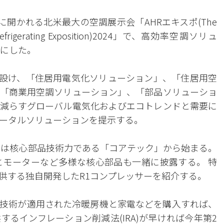
)に開かれる北米最大の空調展示会「AHRエキスポ(The
ating Refrigerating Exposition)2024」で、高効率空調ソリュ
かにした。
スを設け、「住居用電気化ソリューション」、「住居用空
「商業用空調ソリューション」、「部品ソリューショ
減らすグローバル電気化およびエコトレンドと需要に
ータルソリューションを提示する。
力は核心部品技術力である「コアテック」から始まる。
とモーターなど多様な核心部品も一緒に披露する。 特
供する独自開発したR1コンプレッサーを紹介する。
技術が適用された冷暖房機と家電などを購入すれば、
るインフレーション削減法(IRA)が早ければ今年第2