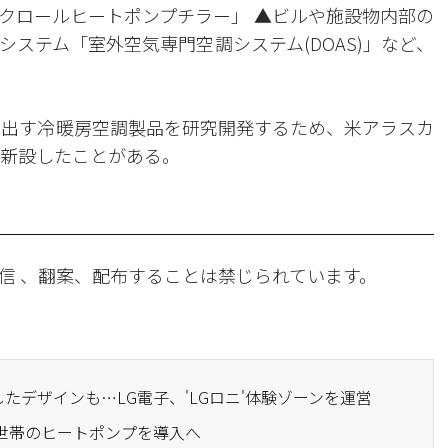
クロールヒートポンプチラー」 ▲ビルや施設物内部の
ステム「室外空気専門空調システム(DOAS)」など、
を出す冷暖房空調製品を研究開発するため、米アラスカ
を新設したことがある。
信 、翻案、配布することは禁じられています。
用したデザインも…LG電子、'LGロニ'体験ゾーンを運営
50世帯のヒートポンプを導入へ