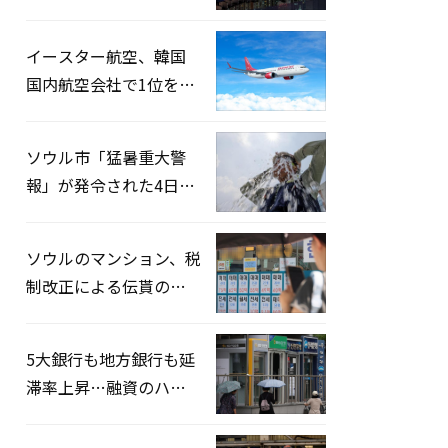
2026」開催…韓・米・
英の3カ国が参加
イースター航空、韓国
国内航空会社で1位を記
録…「上半期搭乗率
93%」
ソウル市「猛暑重大警
報」が発令された4日、
熱中症患者39人追加発
生
ソウルのマンション、税
制改正による伝貰の月
貰化加速を憂慮
5大銀行も地方銀行も延
滞率上昇…融資のハー
ドルはさらに高く