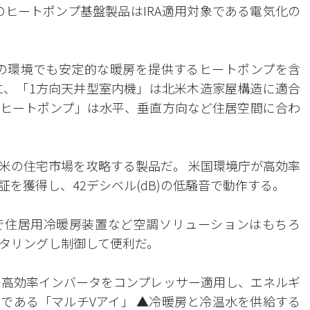
のヒートポンプ基盤製品はIRA適用対象である電気化の
度の環境でも安定的な暖房を提供するヒートポンプを含
に、「1方向天井型室内機」は北米木造家屋構造に適合
ヒートポンプ」は水平、垂直方向など住居空間に合わ
米の住宅市場を攻略する製品だ。 米国環境庁が高効率
を獲得し、42デシベル(dB)の低騒音で動作する。
アプリで住居用冷暖房装置など空調ソリューションはもちろ
タリングし制御して便利だ。
た高効率インバータをコンプレッサー適用し、エネルギ
である「マルチVアイ」 ▲冷暖房と冷温水を供給する