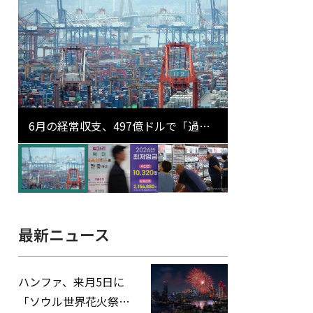
6月の経常収支、497億ドルで「過去
最大」…輸出が初の1000億ドル突破
最新ニュース
ハンファ、来月5日に
「ソウル世界花火祭り