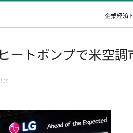
企業
経済
率ヒートポンプで米空調
5:39