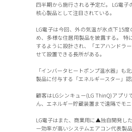
四半期から施行される予定だ。 LG電子
核心製品として注目されている。
LG電子は今回、外の気温が氷点下15
め、多様な住居用製品を披露する。 特
するように設計され、「エアハンドラー
せて設置できる長所がある。
「インバータヒートポンプ温水器」も北
製品に付与する「エネルギースター」認証
顧客はLGシンキュー(LG ThinQ)
ん、エネルギー貯蔵装置まで遠隔でモニ
LG電子はまた、商業用に▲独自開発し
ー効率が高いシステムエアコン代表製品