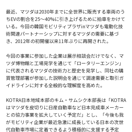
最近、マツダは2030年までに全世界に販売する車両のう
ちEVの割合を25～40%に引き上げるために拍車をかけて
いる。今回の韓国モビリティプラザinマツダも電動化技
術関連パートナーシップに対するマツダの需要に基づ
き、2012年の初開催以来11年ぶりに再開された。
今回の事業に参加した企業は展示相談会だけでなく、マ
ツダ博物館と工場見学を通じて「ロータリーエンジン」
に代表されるマツダの技術力と歴史を見学し、同社の購
買管理部署が参加した説明会を通じて調達需要と取引ガ
イドラインに対する全般的な理解度を高めた。
KOTRA日本地域本部のキム・サムシク本部長は「KOTRA
はマツダを皮切りに日産自動車など日本完成車メーカー
との協力事業を拡大していく予定だ」とし、「今後も我
がモビリティ企業が最近急激に成長している日本の次世
代自動車市場に定着できるよう積極的に支援する予定