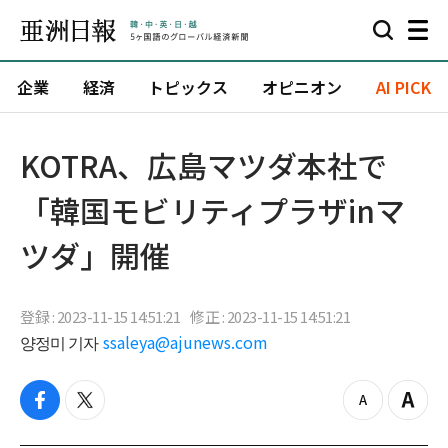
企業
経済
トピックス
オピニオン
AI PICK
KOTRA、広島マツダ本社で
「韓国モビリティプラザinマ
ツダ」開催
登録 : 2023-11-15 14:51:21
修正 : 2023-11-15 14:51:21
양정미 기자
ssaleya@ajunews.com
f
t
z
Z
a
w
o
o
c
i
o
o