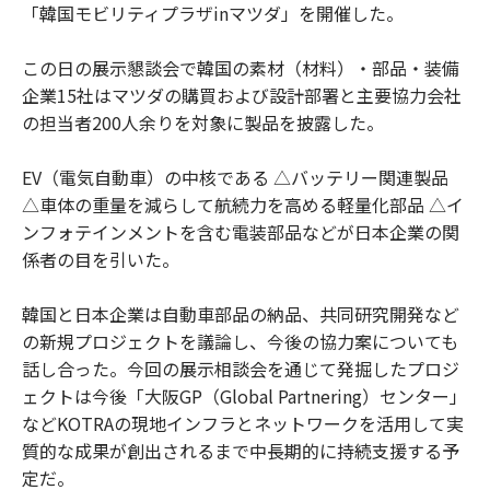
「韓国モビリティプラザinマツダ」を開催した。
この日の展示懇談会で韓国の素材（材料）・部品・装備
企業15社はマツダの購買および設計部署と主要協力会社
の担当者200人余りを対象に製品を披露した。
EV（電気自動車）の中核である △バッテリー関連製品
△車体の重量を減らして航続力を高める軽量化部品 △イ
ンフォテインメントを含む電装部品などが日本企業の関
係者の目を引いた。
韓国と日本企業は自動車部品の納品、共同研究開発など
の新規プロジェクトを議論し、今後の協力案についても
話し合った。今回の展示相談会を通じて発掘したプロジ
ェクトは今後「大阪GP（Global Partnering）センター」
などKOTRAの現地インフラとネットワークを活用して実
質的な成果が創出されるまで中長期的に持続支援する予
定だ。