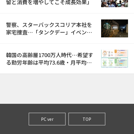
留と消費を増やしてこそ成長効果」
警察、スターバックスコリア本社を
家宅捜査…「タンクデー」イベント
巡り侮辱容疑
韓国の高齢層1700万人時代…希望す
る勤労年齢は平均73.6歳・月平均賃
金は300万ウォン以上
PC ver
TOP