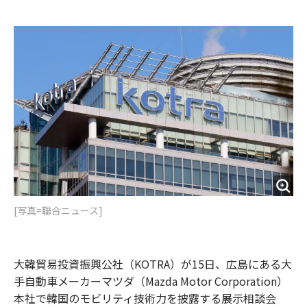
e
t
m
m
b
t
o
i
o
e
u
n
o
r
t
k
[写真=聯合ニュース]
大韓貿易投資振興公社（KOTRA）が15日、広島にある大
手自動車メーカーマツダ（Mazda Motor Corporation）
本社で韓国のモビリティ技術力を披露する展示相談会