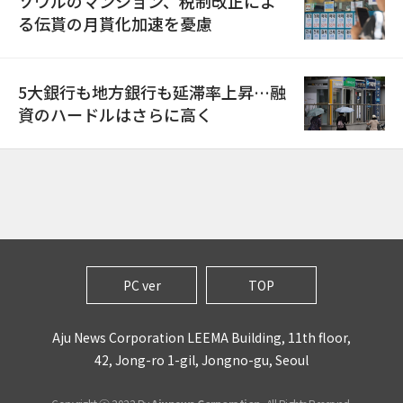
ソウルのマンション、税制改正によ
る伝貰の月貰化加速を憂慮
5大銀行も地方銀行も延滞率上昇…融
資のハードルはさらに高く
PC ver
TOP
Aju News Corporation LEEMA Building, 11th floor,
42, Jong-ro 1-gil, Jongno-gu, Seoul