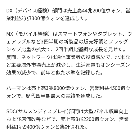
DX（デバイス経験）部門は売上高44兆200億ウォン、営
業利益3兆7300億ウォンを達成した。
MX（モバイル経験）はスマートフォンやタブレット、ウ
ェアラブルなど3四半期の新製品の販売好調とフラッグ
シップ比重の拡大で、2四半期比堅調な成長を見せた。
反面、ネットワークは通信事業者の投資減少で、北米な
ど主要海外市場売上が減少し、生活家電もオンシーズン
効果の減少で、前年と似た水準を記録した。
ハーマンは売上高3兆8000億ウォン、営業利益4500億ウ
ォンで、歴代四半期最大の実績を達成した。
SDC(サムスンディスプレイ)部門は大型パネル収率向上
および原価改善などで、売上高8兆2200億ウォン、営業
利益1兆9400億ウォンと集計された。