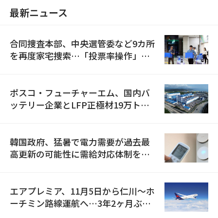
最新ニュース
合同捜査本部、中央選管委など9カ所
を再度家宅捜索…「投票率操作」の
資料を確保
ポスコ・フューチャーエム、国内バ
ッテリー企業とLFP正極材19万トン
の供給契約を締結
韓国政府、猛暑で電力需要が過去最
高更新の可能性に需給対応体制を点
検
エアプレミア、11月5日から仁川〜ホ
ーチミン路線運航へ…3年2ヶ月ぶり
の再開