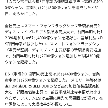
サムスン電子は今年3四半期の連結基準で売上高67兆400
0億ウォン、営業利益2兆4300億ウォンを達成したと31
日、明らかにした。
全社売上はスマートフォンフラッグシップ新製品発売と
ディスプレイプレミアム製品販売拡大で、前四半期対比1
2.3%増加した67兆4000億ウォンを記録し、営業利益はD
S部門赤字が減少した中、スマートフォンフラッグシッ
プ販売が堅調、ディスプレイ主要顧客の新製品需要増加
で、前四半期対比1兆7700億ウォン増加した2兆4300億
ウォンを記録した。
DS（半導体）部門の売上高は16兆4400億ウォン、営業
赤字は3兆7500億ウォンを記録した。 メモリー半導体は
▲HBM ▲DDR5 ▲LPDDR5xなど高付加価値製品販売拡
大と一部販売価格上昇で、前四半期対比赤字幅が縮小さ
れたが、システムLSIは主要応用先の需要回復が遅れ、在
庫調整によって実績改善が不振だった。