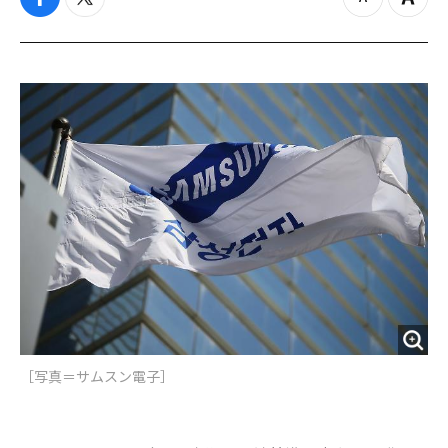
f
t
z
Z
a
w
o
o
c
i
o
o
e
t
m
m
b
t
o
i
o
e
u
n
o
r
t
k
［写真＝​サムスン電子］