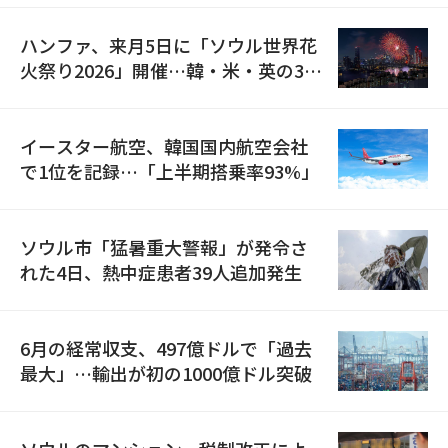
ハンファ、来月5日に「ソウル世界花
火祭り2026」開催…韓・米・英の3カ
国が参加
イースター航空、韓国国内航空会社
で1位を記録…「上半期搭乗率93%」
ソウル市「猛暑重大警報」が発令さ
れた4日、熱中症患者39人追加発生
6月の経常収支、497億ドルで「過去
最大」…輸出が初の1000億ドル突破